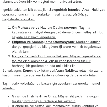
alanında güvenilirlik ve müşteri memnuniyetini artırır.
İçeride saklanan kilit stratejiler,
Zonguldak İstanbul Arası Nakliyat
operasyonunu sınırları zorlarken nasıl hatasız yürütür, şu
başlıklarda öne çıkar:
Ön Muhasebe ve Navlun Optimizasyonu
: Taşıma
kapasitesi ve maliyet dengesi, yükleme öncesi netleştirilir. Bu
sayede saat kaybı engellenir.
Ekipman ve Ambalajlama Otomasyonu
: Modüler kutular,
dar yol geçişlerinde bile güvenliği artırır ve hızlı boşaltmaya
olanak tanır.
Gerçek Zamanlı Bildirim ve İletişim
: Müşteri, operatör ve
taşıma ekibi arasındaki iletişim kanalları canlı tutulur;
herhangi bir gecikme anında anlık bildirilir.
Bu yaklaşım,
Zonguldak İstanbul Arası Nakliyat
rotasında zaman
kaybını minimize ederken kalite ve güvenliği de bir arada tutar.
Taşımacılık yolculuğunda başarı için uygulanması gereken temel
adımlar:
Girişimde Hızlı Teklif ve Onay
: Müşteri ihtiyaçlarına uygun
teklifler, hızlı onay süreçleriyle hız kazanır.
İzlenebilirlik ve Şeffaf Dokümantasyon
: Yükün konumu ve