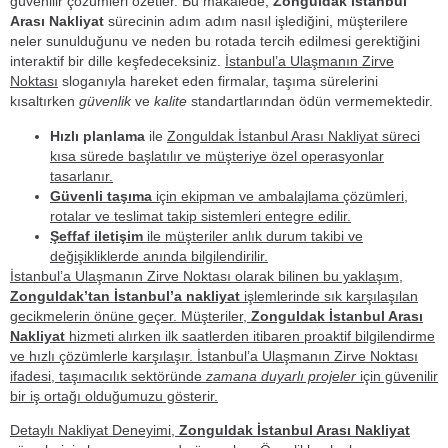
güvenilir çözümleri özetler. Bu makalede,
Zonguldak İstanbul
Arası Nakliyat
sürecinin adım adım nasıl işlediğini, müşterilere
neler sunulduğunu ve neden bu rotada tercih edilmesi gerektiğini
interaktif bir dille keşfedeceksiniz.
İstanbul’a Ulaşmanın Zirve
Noktası
sloganıyla hareket eden firmalar, taşıma sürelerini
kısaltırken
güvenlik
ve
kalite
standartlarından ödün vermemektedir.
Hızlı planlama
ile
Zonguldak İstanbul Arası Nakliyat süreci
kısa sürede başlatılır ve müşteriye özel operasyonlar
tasarlanır.
Güvenli taşıma
için ekipman ve ambalajlama çözümleri,
rotalar ve teslimat takip sistemleri entegre edilir.
Şeffaf iletişim
ile müşteriler anlık durum takibi ve
değişikliklerde anında bilgilendirilir.
İstanbul’a Ulaşmanın Zirve Noktası olarak bilinen bu yaklaşım,
Zonguldak’tan İstanbul’a nakliyat
işlemlerinde sık karşılaşılan
gecikmelerin önüne geçer. Müşteriler,
Zonguldak İstanbul Arası
Nakliyat
hizmeti alırken ilk saatlerden itibaren proaktif bilgilendirme
ve hızlı çözümlerle karşılaşır.
İstanbul’a Ulaşmanın Zirve Noktası
ifadesi, taşımacılık sektöründe
zamana duyarlı projeler
için güvenilir
bir iş ortağı olduğumuzu gösterir.
Detaylı Nakliyat Deneyimi,
Zonguldak İstanbul Arası Nakliyat