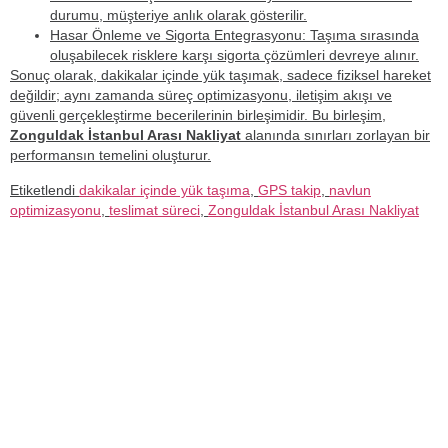
durumu, müşteriye anlık olarak gösterilir.
Hasar Önleme ve Sigorta Entegrasyonu
: Taşıma sırasında
oluşabilecek risklere karşı sigorta çözümleri devreye alınır.
Sonuç olarak, dakikalar içinde yük taşımak, sadece fiziksel hareket
değildir; aynı zamanda süreç optimizasyonu, iletişim akışı ve
güvenli gerçekleştirme becerilerinin birleşimidir. Bu birleşim,
Zonguldak İstanbul Arası Nakliyat
alanında sınırları zorlayan bir
performansın temelini oluşturur.
Etiketlendi
dakikalar içinde yük taşıma
,
GPS takip
,
navlun
optimizasyonu
,
teslimat süreci
,
Zonguldak İstanbul Arası Nakliyat