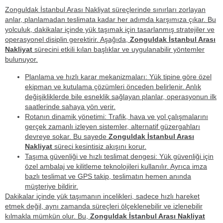
Zonguldak İstanbul Arası Nakliyat süreçlerinde sınırları zorlayan
anlar, planlamadan teslimata kadar her adımda karşımıza çıkar. Bu
yolculuk, dakikalar içinde yük taşımak için tasarlanmış stratejiler ve
operasyonel disiplin gerektirir. Aşağıda,
Zonguldak İstanbul Arası
Nakliyat
sürecini etkili kılan başlıklar ve uygulanabilir yöntemler
bulunuyor.
Planlama ve hızlı karar mekanizmaları
: Yük tipine göre özel
ekipman ve kutulama çözümleri önceden belirlenir. Anlık
değişikliklerde bile esneklik sağlayan planlar, operasyonun ilk
saatlerinde sahaya yön verir.
Rotanın dinamik yönetimi
: Trafik, hava ve yol çalışmalarını
gerçek zamanlı izleyen sistemler, alternatif güzergahları
devreye sokar. Bu sayede
Zonguldak İstanbul Arası
Nakliyat
süreci kesintisiz akışını korur.
Taşıma güvenliği ve hızlı teslimat dengesi
: Yük güvenliği için
özel ambalaj ve kilitleme teknolojileri kullanılır. Ayrıca imza
bazlı teslimat ve GPS takip, teslimatın hemen anında
müşteriye bildirir.
Dakikalar içinde yük taşımanın incelikleri, sadece hızlı hareket
etmek değil, aynı zamanda süreçleri ölçeklenebilir ve izlenebilir
kılmakla mümkün olur. Bu,
Zonguldak İstanbul Arası Nakliyat