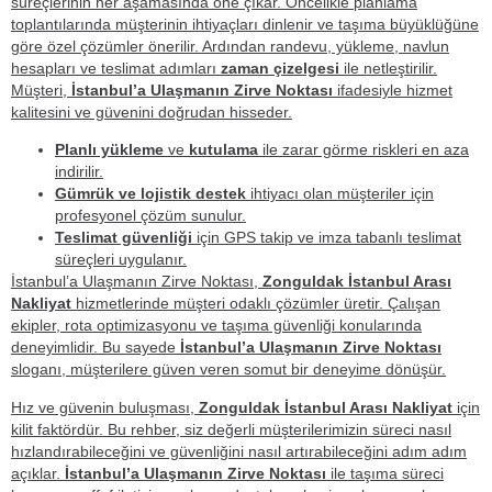
süreçlerinin her aşamasında öne çıkar. Öncelikle planlama
toplantılarında müşterinin ihtiyaçları dinlenir ve taşıma büyüklüğüne
göre özel çözümler önerilir. Ardından randevu, yükleme, navlun
hesapları ve teslimat adımları
zaman çizelgesi
ile netleştirilir.
Müşteri,
İstanbul’a Ulaşmanın Zirve Noktası
ifadesiyle hizmet
kalitesini ve güvenini doğrudan hisseder.
Planlı yükleme
ve
kutulama
ile zarar görme riskleri en aza
indirilir.
Gümrük ve lojistik destek
ihtiyacı olan müşteriler için
profesyonel çözüm sunulur.
Teslimat güvenliği
için GPS takip ve imza tabanlı teslimat
süreçleri uygulanır.
İstanbul’a Ulaşmanın Zirve Noktası,
Zonguldak İstanbul Arası
Nakliyat
hizmetlerinde müşteri odaklı çözümler üretir. Çalışan
ekipler, rota optimizasyonu ve taşıma güvenliği konularında
deneyimlidir. Bu sayede
İstanbul’a Ulaşmanın Zirve Noktası
sloganı, müşterilere güven veren somut bir deneyime dönüşür.
Hız ve güvenin buluşması,
Zonguldak İstanbul Arası Nakliyat
için
kilit faktördür. Bu rehber, siz değerli müşterilerimizin süreci nasıl
hızlandırabileceğini ve güvenliğini nasıl artırabileceğini adım adım
açıklar.
İstanbul’a Ulaşmanın Zirve Noktası
ile taşıma süreci