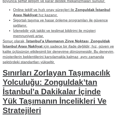
boyunca şeffaf iletişim ve karar destek mekanizmaları sunulur.
Online teklif ve hızlı onay süreçleri ile
Zonguldak İstanbul
Arası Nakliyat
hız kazanır.
Sigortalı taşıma ve hasar önleme programları ile güvence
sağlanır.
İzlenebilir yük takibi ve teslimat bildirimi ile müşteri
memnuniyeti artar.
Sonuç olarak,
İstanbul’a Ulaşmanın Zirve Noktası
,
Zonguldak
İstanbul Arası Nakliyat
için sadece bir ifade değildir;
hız
,
güven
ve
kalite
üçlüsünün etkileşimli bir deneyime dönüşmesidir. Bu deneyim,
müşterilerin beklentilerini karşılamakla kalmaz, aynı zamanda
sektördeki standartları yükseltir.
Sınırları Zorlayan Taşımacılık
Yolculuğu: Zonguldak’tan
İstanbul’a Dakikalar İçinde
Yük Taşımanın İncelikleri Ve
Stratejileri