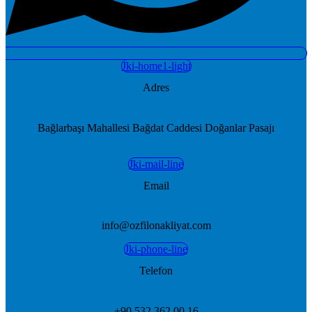
Jki-home1-light
Adres
Bağlarbaşı Mahallesi Bağdat Caddesi Doğanlar Pasajı
Jki-mail-line
Email
info@ozfilonakliyat.com
Jki-phone-line
Telefon
+90 532 362 00 16