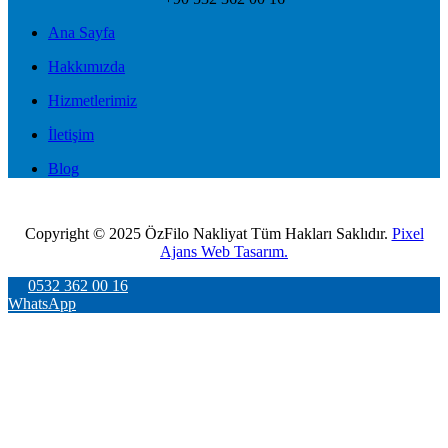
Ana Sayfa
Hakkımızda
Hizmetlerimiz
İletişim
Blog
Copyright © 2025 ÖzFilo Nakliyat Tüm Hakları Saklıdır.
Pixel
Ajans Web Tasarım.
0532 362 00 16
WhatsApp