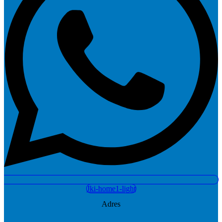
Jki-home1-light
Adres