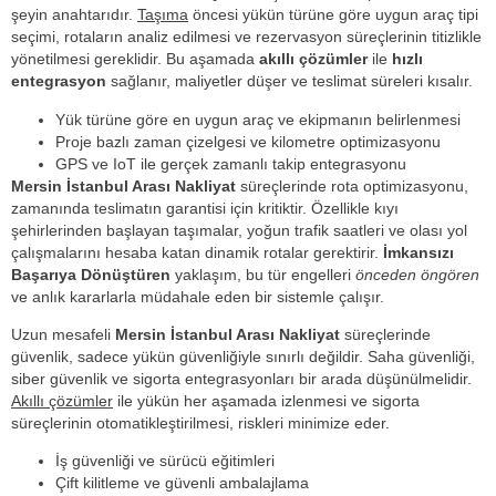
şeyin anahtarıdır.
Taşıma
öncesi yükün türüne göre uygun araç tipi
seçimi, rotaların analiz edilmesi ve rezervasyon süreçlerinin titizlikle
yönetilmesi gereklidir. Bu aşamada
akıllı çözümler
ile
hızlı
entegrasyon
sağlanır, maliyetler düşer ve teslimat süreleri kısalır.
Yük türüne göre en uygun araç ve ekipmanın belirlenmesi
Proje bazlı zaman çizelgesi ve kilometre optimizasyonu
GPS ve IoT ile gerçek zamanlı takip entegrasyonu
Mersin İstanbul Arası Nakliyat
süreçlerinde rota optimizasyonu,
zamanında teslimatın garantisi için kritiktir. Özellikle kıyı
şehirlerinden başlayan taşımalar, yoğun trafik saatleri ve olası yol
çalışmalarını hesaba katan dinamik rotalar gerektirir.
İmkansızı
Başarıya Dönüştüren
yaklaşım, bu tür engelleri
önceden öngören
ve anlık kararlarla müdahale eden bir sistemle çalışır.
Uzun mesafeli
Mersin İstanbul Arası Nakliyat
süreçlerinde
güvenlik, sadece yükün güvenliğiyle sınırlı değildir. Saha güvenliği,
siber güvenlik ve sigorta entegrasyonları bir arada düşünülmelidir.
Akıllı çözümler
ile yükün her aşamada izlenmesi ve sigorta
süreçlerinin otomatikleştirilmesi, riskleri minimize eder.
İş güvenliği ve sürücü eğitimleri
Çift kilitleme ve güvenli ambalajlama