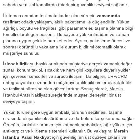
sahada ve dijital kanallarda tutarlı bir güvenlik seviyesi sağlanır.
İlk temas anından teslimata kadar olan süreçte
zamanında
teslimat
odaklı yaklaşım, akıllı paketleme ile güçlendirilir. Yükün
ağırlığı, boyutu ve fragilitesi gibi parametreler, taşıma planına bilgi
temelli olarak geri beslenir. Bu sayede yük kırılmadan ve zaman
planına uygun şekilde hareket eder. Ayrıca, paketleme öncesi ve
sonrası görüntülü yakalama ile durum bildirimi otomatik olarak
müşteriye sunulur.
İzlenebilirlik
şu başlıklar altında müşteriye gerçek zamanlı değer
sunar: konum takibi, sıcaklık ve nem gibi koşullara duyarlı yükler
için çevresel sensörler ve sürücü iletişimi. Bu bilgiler, ERP/CRM
entegrasyonları üzerinden müşteriye anlık bildirimler olarak iletilir
ve teslimat süresine olan güveni artırır. Sonuç olarak,
Mersin
İstanbul Arası Nakliyat
süreçlerinde müşteri deneyimi bir üst
seviyeye taşınır.
Yükün türüne göre uygun ambalaj türünün seçilmesi, taşıma
sırasında oluşabilecek sürtünme ve darbelere karşı koruma sağlar.
Örneğin, kırılabilir ürünler için katmanlı ambalajlar, ağır yükler için
anti-sırpıcı ve kilitleme sistemleri kullanılır. Bu yaklaşım,
Mersin
İstanbul Arası Nakliyat
için güvenliği en üst düzeye çıkarır ve