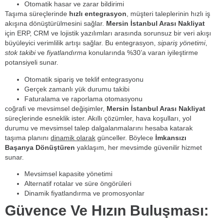
Otomatik hasar ve zarar bildirimi
Taşıma süreçlerinde
hızlı entegrasyon
, müşteri taleplerinin hızlı iş
akışına dönüştürülmesini sağlar.
Mersin İstanbul Arası Nakliyat
için ERP, CRM ve lojistik yazılımları arasında sorunsuz bir veri akışı
büyüleyici verimlilik artışı sağlar. Bu entegrasyon,
sipariş yönetimi
,
stok takibi
ve
fiyatlandırma
konularında %30’a varan iyileştirme
potansiyeli sunar.
Otomatik sipariş ve teklif entegrasyonu
Gerçek zamanlı yük durumu takibi
Faturalama ve raporlama otomasyonu
coğrafi ve mevsimsel değişimler,
Mersin İstanbul Arası Nakliyat
süreçlerinde esneklik ister. Akıllı çözümler, hava koşulları, yol
durumu ve mevsimsel talep dalgalanmalarını hesaba katarak
taşıma planını
dinamik olarak
günceller. Böylece
İmkansızı
Başarıya Dönüştüren
yaklaşım, her mevsimde güvenilir hizmet
sunar.
Mevsimsel kapasite yönetimi
Alternatif rotalar ve süre öngörüleri
Dinamik fiyatlandırma ve promosyonlar
Güvence Ve Hızın Buluşması: