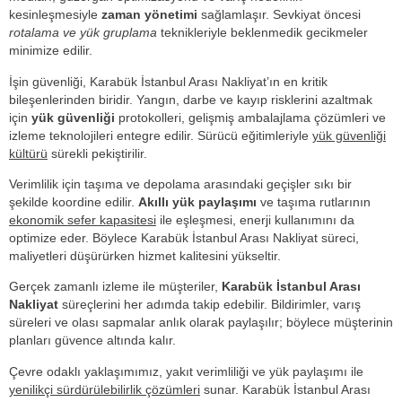
kesinleşmesiyle
zaman yönetimi
sağlamlaşır. Sevkiyat öncesi
rotalama ve yük gruplama
teknikleriyle beklenmedik gecikmeler
minimize edilir.
İşin güvenliği, Karabük İstanbul Arası Nakliyat’ın en kritik
bileşenlerinden biridir. Yangın, darbe ve kayıp risklerini azaltmak
için
yük güvenliği
protokolleri, gelişmiş ambalajlama çözümleri ve
izleme teknolojileri entegre edilir. Sürücü eğitimleriyle
yük güvenliği
kültürü
sürekli pekiştirilir.
Verimlilik için taşıma ve depolama arasındaki geçişler sıkı bir
şekilde koordine edilir.
Akıllı yük paylaşımı
ve taşıma rutlarının
ekonomik sefer kapasitesi
ile eşleşmesi, enerji kullanımını da
optimize eder. Böylece Karabük İstanbul Arası Nakliyat süreci,
maliyetleri düşürürken hizmet kalitesini yükseltir.
Gerçek zamanlı izleme ile müşteriler,
Karabük İstanbul Arası
Nakliyat
süreçlerini her adımda takip edebilir. Bildirimler, varış
süreleri ve olası sapmalar anlık olarak paylaşılır; böylece müşterinin
planları güvence altında kalır.
Çevre odaklı yaklaşımımız, yakıt verimliliği ve yük paylaşımı ile
yenilikçi sürdürülebilirlik çözümleri
sunar. Karabük İstanbul Arası