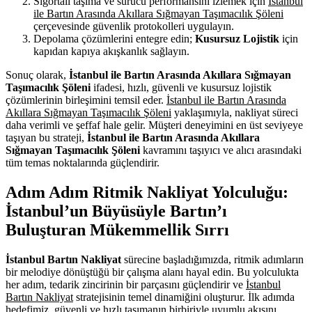
Sigortalı taşıma ve sürücü performansını izlemek için
İstanbul
ile Bartın Arasında Akıllara Sığmayan Taşımacılık Şöleni
çerçevesinde güvenlik protokolleri uygulayın.
Depolama çözümlerini entegre edin;
Kusursuz Lojistik
için
kapıdan kapıya akışkanlık sağlayın.
Sonuç olarak,
İstanbul ile Bartın Arasında Akıllara Sığmayan
Taşımacılık Şöleni
ifadesi, hızlı, güvenli ve kusursuz lojistik
çözümlerinin birleşimini temsil eder.
İstanbul ile Bartın Arasında
Akıllara Sığmayan Taşımacılık Şöleni
yaklaşımıyla, nakliyat süreci
daha verimli ve şeffaf hale gelir. Müşteri deneyimini en üst seviyeye
taşıyan bu strateji,
İstanbul ile Bartın Arasında Akıllara
Sığmayan Taşımacılık Şöleni
kavramını taşıyıcı ve alıcı arasındaki
tüm temas noktalarında güçlendirir.
Adım Adım Ritmik Nakliyat Yolculuğu:
İstanbul’un Büyüsüyle Bartın’ı
Buluşturan Mükemmellik Sırrı
İstanbul Bartın Nakliyat
sürecine başladığımızda, ritmik adımların
bir melodiye dönüştüğü bir çalışma alanı hayal edin. Bu yolculukta
her adım, tedarik zincirinin bir parçasını güçlendirir ve
İstanbul
Bartın Nakliyat
stratejisinin temel dinamiğini oluşturur. İlk adımda
hedefimiz, güvenli ve hızlı taşımanın birbiriyle uyumlu akışını