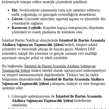
kelimesiyle entegre edilen stratejik çözümlerle şekillenir.
Hız
: Sevkiyatların zamanında varış için optimize edilmesi,
trafik yoğunluğu ve güzergah verimliliğiyle desteklenir.
Güven
: Güvenilir sürücüler, sigortalı taşıma ve izlenebilir filo
yönetimiyle sağlanır.
Kusursuz Lojistik
: Kapıdan kapıya entegrasyon, depolama
çözümleri ve esnek planlama ile mümkün olur.
İstanbul Bartın Nakliyat süreçlerinde
İstanbul ile Bartın Arasında
Akıllara Sığmayan Taşımacılık Şöleni
hedefi, müşteri odaklı
çözümler ve teknolojik altyapı ile hayata geçer. Modern ERP
sistemleri, takipli filo yönetimi ve gerçek zamanlı veri analitiği
sayesinde süreçler şeffaf ve etkili yürütülür.
Bu bağlamda,
İstanbul ile Bartın Arasında Akıllara Sığmayan
Taşımacılık Şöleni
ifadesi sürekli olarak operasyonel mükemmeliyet
ve müşteri memnuniyetiyle ilişkilendirilir. Türkiye’nin iki farklı
bölgesinin dinamiklerinde,
İstanbul ile Bartın Arasında Akıllara
Sığmayan Taşımacılık Şöleni
yaklaşımı, maliyet ve süre dengesini
optimize eder.
Güzergah optimizasyonu ile
İstanbul ile Bartın Arasında
Akıllara Sığmayan Taşımacılık Şöleni
hedeflerine
odaklanın.