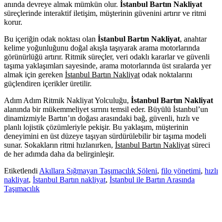
anında devreye almak mümkün olur.
İstanbul Bartın Nakliyat
süreçlerinde interaktif iletişim, müşterinin güvenini artırır ve ritmi
korur.
Bu içeriğin odak noktası olan
İstanbul Bartın Nakliyat
, anahtar
kelime yoğunluğunu doğal akışla taşıyarak arama motorlarında
görünürlüğü artırır. Ritmik süreçler, veri odaklı kararlar ve güvenli
taşıma yaklaşımları sayesinde, arama motorlarında üst sıralarda yer
almak için gereken
İstanbul Bartın Nakliyat
odak noktalarını
güçlendiren içerikler üretilir.
Adım Adım Ritmik Nakliyat Yolculuğu,
İstanbul Bartın Nakliyat
alanında bir mükemmeliyet sırrını temsil eder. Büyülü İstanbul’un
dinamizmiyle Bartın’ın doğası arasındaki bağ, güvenli, hızlı ve
planlı lojistik çözümleriyle pekişir. Bu yaklaşım, müşterinin
deneyimini en üst düzeye taşıyan sürdürülebilir bir taşıma modeli
sunar. Sokakların ritmi hızlanırken,
İstanbul Bartın Nakliyat
süreci
de her adımda daha da belirginleşir.
Etiketlendi
Akıllara Sığmayan Taşımacılık Şöleni
,
filo yönetimi
,
hızlı
nakliyat
,
İstanbul Bartın nakliyat
,
İstanbul ile Bartın Arasında
Taşımacılık