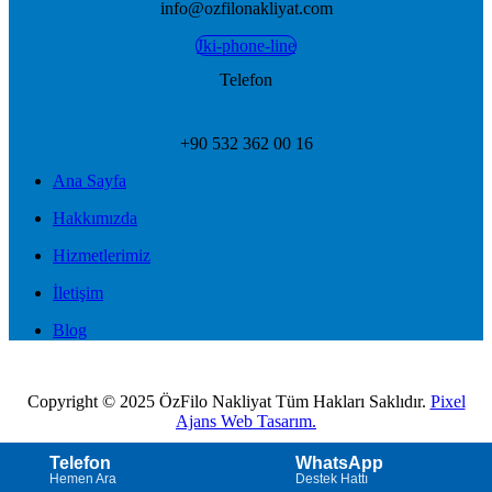
info@ozfilonakliyat.com
Jki-phone-line
Telefon
+90 532 362 00 16
Ana Sayfa
Hakkımızda
Hizmetlerimiz
İletişim
Blog
Copyright © 2025 ÖzFilo Nakliyat Tüm Hakları Saklıdır.
Pixel
Ajans Web Tasarım.
0532 362 00 16
Telefon
WhatsApp
WhatsApp
Hemen Ara
Destek Hattı