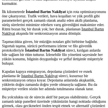
kurmaktır.
İlk kilometrede
İstanbul Bartın Nakliyat
için rota optimizasyonunu
öne çıkarıyoruz. Trafik verileri, hava koşulları ve yük profili gibi
parametreleri gerçek zamanlı olarak analiz eden akıllı planlama,
sürüş sürelerini minimize ederken varış güvenliğini maksimize eder.
Ritmi bozan hiç bir durak yok; her durak, planlanan
İstanbul Bartın
Nakliyat
akışında bir senkronizasyon anına dönüşür.
Taşımacılıkta güven, bir müziğin notaları gibi birbirine bağlıdır.
Sigortalı taşıma, sürücü performansı izleme ve filo güvenlik
protokolleriyle
İstanbul Bartın Nakliyat
süreci, kırılgan anlarda
bile sağlam bir ritim tutturur. İzlenebilir filo yönetimi sayesinde her
yükün konumu, bilginin doygunluğu ve şeffaf iletişimle müşteriyle
buluşur.
Kapıdan kapıya entegrasyon, depolama çözümleri ve esnek
planlama ile
İstanbul Bartın Nakliyat
süreci, kusursuz bir
senkronizasyon ortaya koyar. Depolama anlarında akışkanlık,
yüklerin doğru zamanda doğru yerde olmasıyla sağlanır. Bu da
müşteriye verilen sözün her adımda tutulmasına olanak tanır.
Bu yolculukta siz de sürecin aktif bir parçası olabilirsiniz. Gerçek
zamanlı takip panelleri üzerinde yükünüzün hangi noktada olduğunu
görmek, olası gecikmeleri önden tespit etmek ve alternatif çözümleri