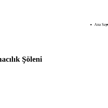
Ana Say
acılık Şöleni