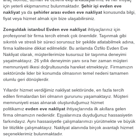
için yeterli ekipmanımız bulunmaktadır.
Şehir içi evden eve
nakliyat
ya da
şehirler arası evden eve nakliyat
konusunda bilgi,
fiyat veya hizmet almak için bize ulaşabilirsiniz.
Zonguldak istanbul Evden eve nakliyat
ihtiyaçlarınız için
profesyonel bir firma tercih etmek çok önemlidir. Taşınmak gibi
sıkıntılı ve stresli bir süreci sorunsuz bir şekilde atlatabilmek adına,
firma kalitesine dikkat edilmelidir. Bu anlamda Özfilo Evden Eve
Nakliyat olarak, müşterilerimize kusursuz bir taşınma deneyimi
yaşatmaktayız. 26 yıllık deneyimin yanı sıra her zaman müşteri
memnuniyeti ilkesi doğrultusunda hareket etmekteyiz. Firmamızın
sektöründe lider bir konumda olmasının temel nedeni tamamen
olumlu geri dönüşlerdir.
Yıllardır hizmet verdiğimiz nakliyat sektöründe, en fazla tercih
edilen firmalardan biri olmanın gururunu yaşamaktayız. Müşteri
memnuniyeti esas alınarak oluşturduğumuz hizmet
politikamız
evden eve nakliyat
ihtiyaçlarında ilk akıllara gelen
firma olmamızın nedenidir. Eşyalarınıza duyduğunuz hassasiyetin
farkındayız. Aynı hassasiyetle çalışmalarımızı yürütmekte ve büyük
bir titizlikle çalışmaktayız. Nakliyat alanında birçok avantajlı hizmet
seçeneklerimiz bulunmaktadır.