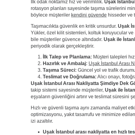
İlk odak noktamız hız ve verimlilik.
Uşak İstanbu
rotasyon planları sayesinde taşıma sürelerini mi
böylece müşteriler
kendini güvende
hisseder ve t
Taşımacılıkta güvenlik en kritik unsurdur.
Uşak İs
Yükler, özel kilit sistemleri, koltuk koruyucular
bile müşteriler güvence altındadır.
Uşak ile İstan
periyodik olarak gerçekleştirir.
İlk Talep ve Planlama:
Müşteri talepleri hız
Hazırlık ve Ambalaj:
Uşak İstanbul Arası N
Taşıma Süreci:
Güncel yol ve trafik durumun
Teslimat ve Doğrulama:
Alıcı onayı, fotoğr
Uşak İstanbul Arası Nakliyatta Şimdiye Dek G
takip sistemi sayesinde müşteriler,
Uşak ile İsta
eşyaların güvenliğini artırır ve teslimat süresini şef
Hızlı ve güvenli taşıma aynı zamanda maliyet etki
optimizasyonu, yakıt tasarrufu ve minimize edilən
izi azaltılır.
Uşak İstanbul arası nakliyatta en hızlı te