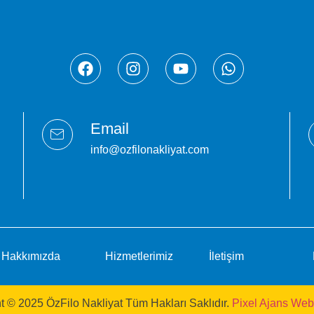
Email
info@ozfilonakliyat.com
Hakkımızda
Hizmetlerimiz
İletişim
t © 2025 ÖzFilo Nakliyat Tüm Hakları Saklıdır.
Pixel Ajans Web