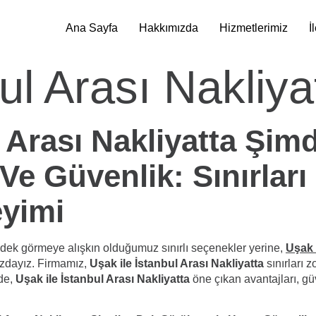
Ana Sayfa
Hakkımızda
Hizmetlerimiz
İ
ul Arası Nakliya
l Arası Nakliyatta Şim
e Güvenlik: Sınırları
eyimi
e dek görmeye alışkın olduğumuz sınırlı seçenekler yerine,
Uşak 
ızdayız. Firmamız,
Uşak ile İstanbul Arası Nakliyatta
sınırları 
de,
Uşak ile İstanbul Arası Nakliyatta
öne çıkan avantajları, güv