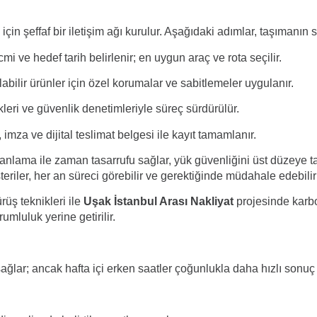
n şeffaf bir iletişim ağı kurulur. Aşağıdaki adımlar, taşımanın s
cmi ve hedef tarih belirlenir; en uygun araç ve rota seçilir.
labilir ürünler için özel korumalar ve sabitlemeler uygulanır.
leri ve güvenlik denetimleriyle süreç sürdürülür.
 imza ve dijital teslimat belgesi ile kayıt tamamlanır.
lanlama ile zaman tasarrufu sağlar, yük güvenliğini üst düzeye ta
eriler, her an süreci görebilir ve gerektiğinde müdahale edebilirl
ürüş teknikleri ile
Uşak İstanbul Arası Nakliyat
projesinde karbo
mluluk yerine getirilir.
lar; ancak hafta içi erken saatler çoğunlukla daha hızlı sonuç v