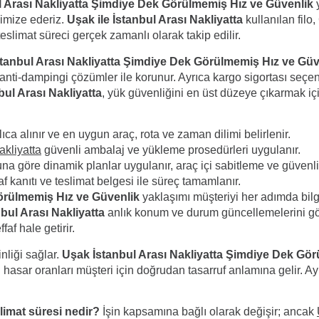
l Arası Nakliyatta Şimdiye Dek Görülmemiş Hız ve Güvenlik
y
nimize ederiz.
Uşak ile İstanbul Arası Nakliyatta
kullanılan filo
eslimat süreci gerçek zamanlı olarak takip edilir.
tanbul Arası Nakliyatta Şimdiye Dek Görülmemiş Hız ve Güv
 ve anti-dampingi çözümler ile korunur. Ayrıca kargo sigortası s
bul Arası Nakliyatta
, yük güvenliğini en üst düzeye çıkarmak içi
lıca alınır ve en uygun araç, rota ve zaman dilimi belirlenir.
akliyatta
güvenli ambalaj ve yükleme prosedürleri uygulanır.
a göre dinamik planlar uygulanır, araç içi sabitleme ve güvenlik
af kanıtı ve teslimat belgesi ile süreç tamamlanır.
örülmemiş Hız ve Güvenlik
yaklaşımı müşteriyi her adımda bilgi
nbul Arası Nakliyatta
anlık konum ve durum güncellemelerini görü
faf hale getirir.
nliği sağlar.
Uşak İstanbul Arası Nakliyatta Şimdiye Dek Gö
 hasar oranları müşteri için doğrudan tasarruf anlamına gelir. Ay
slimat süresi nedir?
İşin kapsamına bağlı olarak değişir; ancak