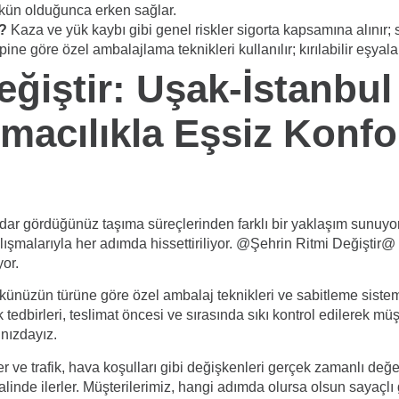
mkün olduğunca erken sağlar.
r?
Kaza ve yük kaybı gibi genel riskler sigorta kapsamına alınır; 
pine göre özel ambalajlama teknikleri kullanılır; kırılabilir eşyal
eğiştir: Uşak-İstanbu
macılıkla Eşsiz Konf
dar gördüğünüz taşıma süreçlerinden farklı bir yaklaşım sunuyor
ışmalarıyla her adımda hissettiriliyor. @Şehrin Ritmi Değiştir@ 
or.
ükünüzün türüne göre özel ambalaj teknikleri ve sabitleme sistem
edbirleri, teslimat öncesi ve sırasında sıkı kontrol edilerek müş
nızdayız.
r ve trafik, hava koşulları gibi değişkenleri gerçek zamanlı değ
inde ilerler. Müşterilerimiz, hangi adımda olursa olsun sayaçlı