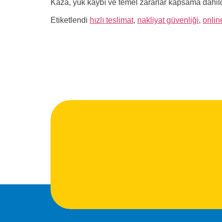
Kaza, yük kaybı ve temel zararlar kapsama dahildir
Etiketlendi
hızlı teslimat
,
nakliyat güvenliği
,
onlin