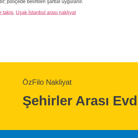
; poliçede belirtilen şartlar uygulanır.
e takip
,
Uşak İstanbul arası nakliyat
ÖzFilo Nakliyat
Şehirler Arası Ev