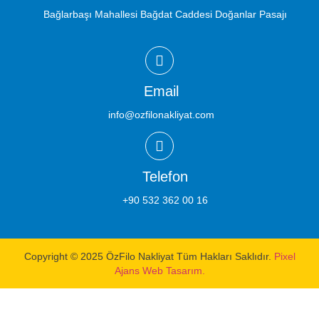
Bağlarbaşı Mahallesi Bağdat Caddesi Doğanlar Pasajı
Email
info@ozfilonakliyat.com
Telefon
+90 532 362 00 16
Copyright © 2025 ÖzFilo Nakliyat Tüm Hakları Saklıdır.
Pixel
Ajans Web Tasarım.