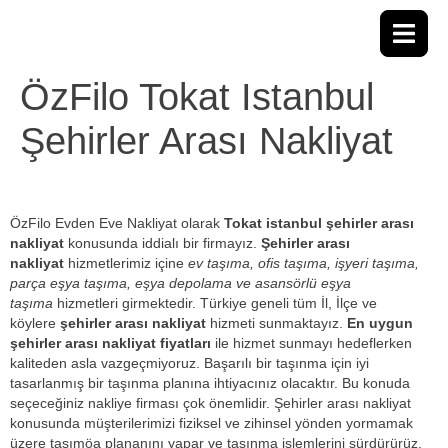
ÖzFilo Tokat Istanbul
Şehirler Arası Nakliyat
ÖzFilo Evden Eve Nakliyat olarak
Tokat istanbul şehirler arası
nakliyat
konusunda iddialı bir firmayız.
Şehirler arası
nakliyat
hizmetlerimiz içine
ev taşıma, ofis taşıma, işyeri taşıma,
parça eşya taşıma, eşya depolama ve asansörlü eşya
taşıma
hizmetleri girmektedir. Türkiye geneli tüm İl, İlçe ve
köylere
şehirler arası nakliyat
hizmeti sunmaktayız.
En uygun
şehirler arası nakliyat fiyatları
ile hizmet sunmayı hedeflerken
kaliteden asla vazgeçmiyoruz. Başarılı bir taşınma için iyi
tasarlanmış bir taşınma planına ihtiyacınız olacaktır. Bu konuda
seçeceğiniz nakliye firması çok önemlidir. Şehirler arası nakliyat
konusunda müşterilerimizi fiziksel ve zihinsel yönden yormamak
üzere taşımöa plananını yapar ve taşınma işlemlerini sürdürürüz.