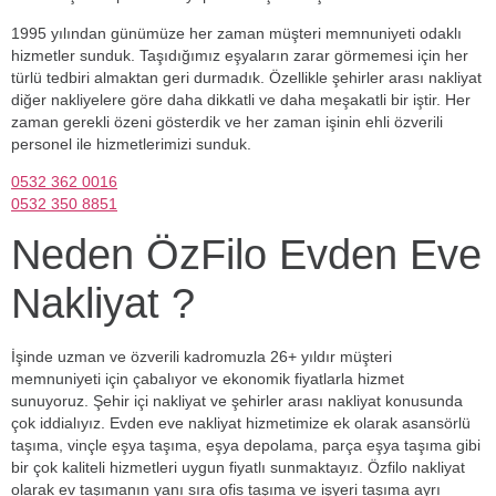
1995 yılından günümüze her zaman müşteri memnuniyeti odaklı
hizmetler sunduk. Taşıdığımız eşyaların zarar görmemesi için her
türlü tedbiri almaktan geri durmadık. Özellikle şehirler arası nakliyat
diğer nakliyelere göre daha dikkatli ve daha meşakatli bir iştir. Her
zaman gerekli özeni gösterdik ve her zaman işinin ehli özverili
personel ile hizmetlerimizi sunduk.
0532 362 0016
0532 350 8851
Neden ÖzFilo Evden Eve
Nakliyat ?
İşinde uzman ve özverili kadromuzla 26+ yıldır müşteri
memnuniyeti için çabalıyor ve ekonomik fiyatlarla hizmet
sunuyoruz. Şehir içi nakliyat ve şehirler arası nakliyat konusunda
çok iddialıyız. Evden eve nakliyat hizmetimize ek olarak asansörlü
taşıma, vinçle eşya taşıma, eşya depolama, parça eşya taşıma gibi
bir çok kaliteli hizmetleri uygun fiyatlı sunmaktayız. Özfilo nakliyat
olarak ev taşımanın yanı sıra ofis taşıma ve işyeri taşıma ayrı