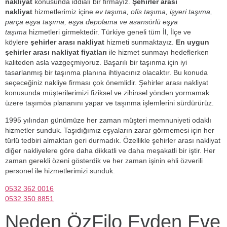
nakliyat
konusunda iddialı bir firmayız.
Şehirler arası
nakliyat
hizmetlerimiz içine
ev taşıma, ofis taşıma, işyeri taşıma,
parça eşya taşıma, eşya depolama ve asansörlü eşya
taşıma
hizmetleri girmektedir. Türkiye geneli tüm İl, İlçe ve
köylere
şehirler arası nakliyat
hizmeti sunmaktayız.
En uygun
şehirler arası nakliyat fiyatları
ile hizmet sunmayı hedeflerken
kaliteden asla vazgeçmiyoruz. Başarılı bir taşınma için iyi
tasarlanmış bir taşınma planına ihtiyacınız olacaktır. Bu konuda
seçeceğiniz nakliye firması çok önemlidir. Şehirler arası nakliyat
konusunda müşterilerimizi fiziksel ve zihinsel yönden yormamak
üzere taşımöa plananını yapar ve taşınma işlemlerini sürdürürüz.
1995 yılından günümüze her zaman müşteri memnuniyeti odaklı
hizmetler sunduk. Taşıdığımız eşyaların zarar görmemesi için her
türlü tedbiri almaktan geri durmadık. Özellikle şehirler arası nakliyat
diğer nakliyelere göre daha dikkatli ve daha meşakatli bir iştir. Her
zaman gerekli özeni gösterdik ve her zaman işinin ehli özverili
personel ile hizmetlerimizi sunduk.
0532 362 0016
0532 350 8851
Neden ÖzFilo Evden Eve