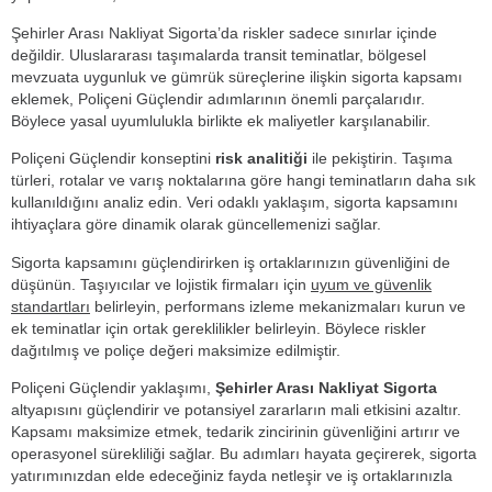
Şehirler Arası Nakliyat Sigorta’da riskler sadece sınırlar içinde
değildir. Uluslararası taşımalarda transit teminatlar, bölgesel
mevzuata uygunluk ve gümrük süreçlerine ilişkin sigorta kapsamı
eklemek, Poliçeni Güçlendir adımlarının önemli parçalarıdır.
Böylece yasal uyumlulukla birlikte ek maliyetler karşılanabilir.
Poliçeni Güçlendir konseptini
risk analitiği
ile pekiştirin. Taşıma
türleri, rotalar ve varış noktalarına göre hangi teminatların daha sık
kullanıldığını analiz edin. Veri odaklı yaklaşım, sigorta kapsamını
ihtiyaçlara göre dinamik olarak güncellemenizi sağlar.
Sigorta kapsamını güçlendirirken iş ortaklarınızın güvenliğini de
düşünün. Taşıyıcılar ve lojistik firmaları için
uyum ve güvenlik
standartları
belirleyin, performans izleme mekanizmaları kurun ve
ek teminatlar için ortak gereklilikler belirleyin. Böylece riskler
dağıtılmış ve poliçe değeri maksimize edilmiştir.
Poliçeni Güçlendir yaklaşımı,
Şehirler Arası Nakliyat Sigorta
altyapısını güçlendirir ve potansiyel zararların mali etkisini azaltır.
Kapsamı maksimize etmek, tedarik zincirinin güvenliğini artırır ve
operasyonel sürekliliği sağlar. Bu adımları hayata geçirerek, sigorta
yatırımınızdan elde edeceğiniz fayda netleşir ve iş ortaklarınızla