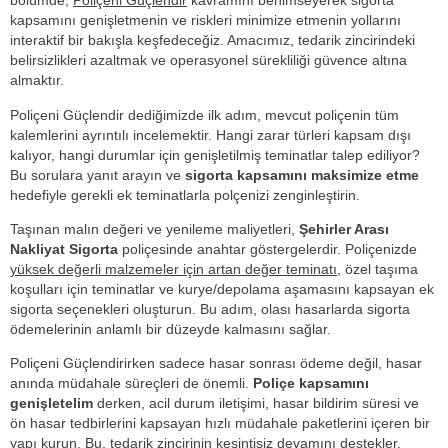
bölümde,
Poliçeni Güçlendir
kavramını benimseyerek sigorta
kapsamını genişletmenin ve riskleri minimize etmenin yollarını
interaktif bir bakışla keşfedeceğiz. Amacımız, tedarik zincirindeki
belirsizlikleri azaltmak ve operasyonel sürekliliği güvence altına
almaktır.
Poliçeni Güçlendir dediğimizde ilk adım, mevcut poliçenin tüm
kalemlerini ayrıntılı incelemektir. Hangi zarar türleri kapsam dışı
kalıyor, hangi durumlar için genişletilmiş teminatlar talep ediliyor?
Bu sorulara yanıt arayın ve
sigorta kapsamını maksimize etme
hedefiyle gerekli ek teminatlarla polçenizi zenginleştirin.
Taşınan malın değeri ve yenileme maliyetleri,
Şehirler Arası
Nakliyat Sigorta
poliçesinde anahtar göstergelerdir. Poliçenizde
yüksek değerli malzemeler için artan değer teminatı
, özel taşıma
koşulları için teminatlar ve kurye/depolama aşamasını kapsayan ek
sigorta seçenekleri oluşturun. Bu adım, olası hasarlarda sigorta
ödemelerinin anlamlı bir düzeyde kalmasını sağlar.
Poliçeni Güçlendirirken sadece hasar sonrası ödeme değil, hasar
anında müdahale süreçleri de önemli.
Poliçe kapsamını
genişletelim
derken, acil durum iletişimi, hasar bildirim süresi ve
ön hasar tedbirlerini kapsayan hızlı müdahale paketlerini içeren bir
yapı kurun. Bu, tedarik zincirinin kesintisiz devamını destekler.