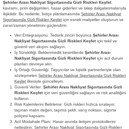
Şehirler Arası Nakliyat Sigortasında Gizli Riskleri Keşfet
kavramı, prim değişimleri, hasar giderleri ve talep dalgalanmalarıyla
ilişkilidir. Bu nedenle, bütçe planlamasında
Şehirler Arası Nakliyat
Sigortasında Gizli Riskleri Keşfet
için esnek maliyetler oluşturun ve
zarar/zaman yönetimini güçlendirin.
Veri Entegrasyonu: Tedarik zinciri boyunca
Şehirler Arası
Nakliyat Sigortasında Gizli Riskleri Keşfet
için tekil ve
güvenli veri akışını sağlayın.
İş Sürekliliği: Beklenmedik kesintilerde
Şehirler Arası
Nakliyat Sigortasında Gizli Riskleri Keşfet
için acil durum
planları devreye alın.
İş Ortağı Güvenliği: Taşıyıcılar ve lojistik partnerleriyle olan
sözleşmeleri
Şehirler Arası Nakliyat Sigortasında Gizli Riskleri
Keşfet
ilkesiyle güncelleyin.
Güvenli Veriler:
Şehirler Arası Nakliyat Sigortasında Gizli
Riskleri Keşfet
için veri güvenliğini sağlayın ve risk analitiğini
kullanın.
Risk Kalemlerini Belirleme: Gizli riskleri hızlıca sıralayın:
taşınan malın değeri, taşıma şekli, varış noktası, sigorta
poliçesi kapsamı.
Acil Müdahale Planı: Hasar anında iletişim protokollerini
netleştirin;
Şehirler Arası Nakliyat Sigortasında Gizli Riskleri