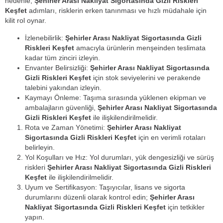
nedenle,
Şehirler Arası Nakliyat Sigortasında Gizli Riskleri
Keşfet
adımları, risklerin erken tanınması ve hızlı müdahale için
kilit rol oynar.
İzlenebilirlik:
Şehirler Arası Nakliyat Sigortasında Gizli
Riskleri Keşfet
amacıyla ürünlerin menşeinden teslimata
kadar tüm zinciri izleyin.
Envanter Belirsizliği:
Şehirler Arası Nakliyat Sigortasında
Gizli Riskleri Keşfet
için stok seviyelerini ve perakende
talebini yakından izleyin.
Kaymayı Önleme: Taşıma sırasında yüklenen ekipman ve
ambalajların güvenliği,
Şehirler Arası Nakliyat Sigortasında
Gizli Riskleri Keşfet
ile ilişkilendirilmelidir.
Rota ve Zaman Yönetimi:
Şehirler Arası Nakliyat
Sigortasında Gizli Riskleri Keşfet
için en verimli rotaları
belirleyin.
Yol Koşulları ve Hız: Yol durumları, yük dengesizliği ve sürüş
riskleri
Şehirler Arası Nakliyat Sigortasında Gizli Riskleri
Keşfet
ile ilişkilendirilmelidir.
Uyum ve Sertifikasyon: Taşıyıcılar, lisans ve sigorta
durumlarını düzenli olarak kontrol edin;
Şehirler Arası
Nakliyat Sigortasında Gizli Riskleri Keşfet
için tetkikler
yapın.