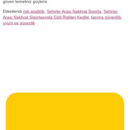
güven temeliniz güçlenir.
Etiketlendi
risk analitiği
,
Şehirler Arası Nakliyat Sigorta
,
Şehirler
Arası Nakliyat Sigortasında Gizli Riskleri Keşfet
,
taşıma güvenliği
,
uyum ve güvenlik