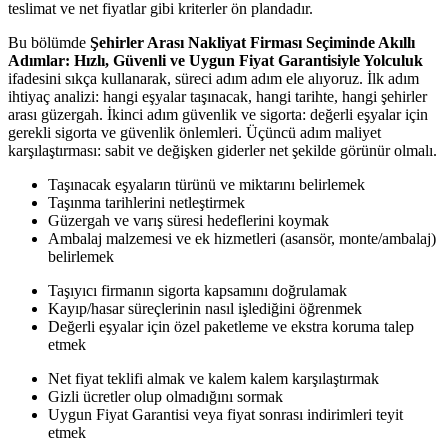
teslimat ve net fiyatlar gibi kriterler ön plandadır.
Bu bölümde
Şehirler Arası Nakliyat Firması Seçiminde Akıllı
Adımlar: Hızlı, Güvenli ve Uygun Fiyat Garantisiyle Yolculuk
ifadesini sıkça kullanarak, süreci adım adım ele alıyoruz. İlk adım
ihtiyaç analizi: hangi eşyalar taşınacak, hangi tarihte, hangi şehirler
arası güzergah. İkinci adım güvenlik ve sigorta: değerli eşyalar için
gerekli sigorta ve güvenlik önlemleri. Üçüncü adım maliyet
karşılaştırması: sabit ve değişken giderler net şekilde görünür olmalı.
Taşınacak eşyaların türünü ve miktarını belirlemek
Taşınma tarihlerini netleştirmek
Güzergah ve varış süresi hedeflerini koymak
Ambalaj malzemesi ve ek hizmetleri (asansör, monte/ambalaj)
belirlemek
Taşıyıcı firmanın sigorta kapsamını doğrulamak
Kayıp/hasar süreçlerinin nasıl işlediğini öğrenmek
Değerli eşyalar için özel paketleme ve ekstra koruma talep
etmek
Net fiyat teklifi almak ve kalem kalem karşılaştırmak
Gizli ücretler olup olmadığını sormak
Uygun Fiyat Garantisi veya fiyat sonrası indirimleri teyit
etmek