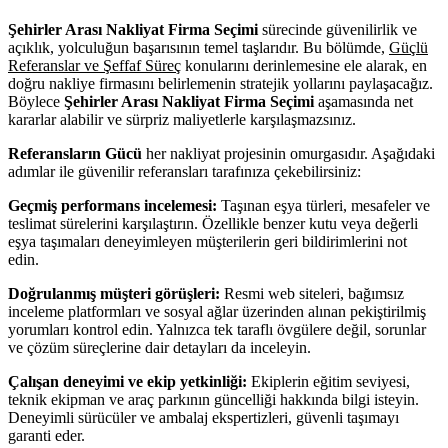
Şehirler Arası Nakliyat Firma Seçimi
sürecinde güvenilirlik ve
açıklık, yolculuğun başarısının temel taşlarıdır. Bu bölümde,
Güçlü
Referanslar ve Şeffaf Süreç
konularını derinlemesine ele alarak, en
doğru nakliye firmasını belirlemenin stratejik yollarını paylaşacağız.
Böylece
Şehirler Arası Nakliyat Firma Seçimi
aşamasında net
kararlar alabilir ve sürpriz maliyetlerle karşılaşmazsınız.
Referansların Gücü
her nakliyat projesinin omurgasıdır. Aşağıdaki
adımlar ile güvenilir referansları tarafınıza çekebilirsiniz:
Geçmiş performans incelemesi:
Taşınan eşya türleri, mesafeler ve
teslimat sürelerini karşılaştırın. Özellikle benzer kutu veya değerli
eşya taşımaları deneyimleyen müşterilerin geri bildirimlerini not
edin.
Doğrulanmış müşteri görüşleri:
Resmi web siteleri, bağımsız
inceleme platformları ve sosyal ağlar üzerinden alınan pekiştirilmiş
yorumları kontrol edin. Yalnızca tek taraflı övgülere değil, sorunlar
ve çözüm süreçlerine dair detayları da inceleyin.
Çalışan deneyimi ve ekip yetkinliği:
Ekiplerin eğitim seviyesi,
teknik ekipman ve araç parkının güncelliği hakkında bilgi isteyin.
Deneyimli sürücüler ve ambalaj ekspertizleri, güvenli taşımayı
garanti eder.