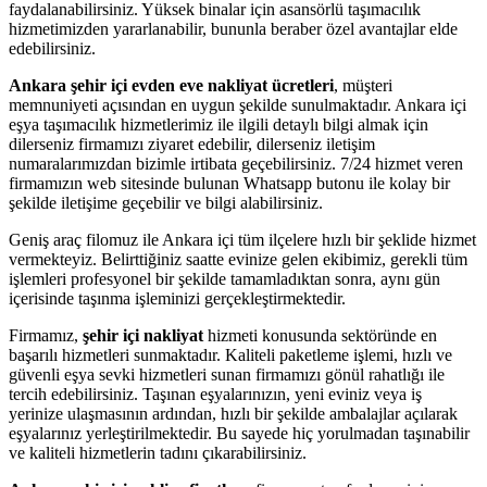
faydalanabilirsiniz. Yüksek binalar için asansörlü taşımacılık
hizmetimizden yararlanabilir, bununla beraber özel avantajlar elde
edebilirsiniz.
Ankara şehir içi evden eve nakliyat ücretleri
, müşteri
memnuniyeti açısından en uygun şekilde sunulmaktadır. Ankara içi
eşya taşımacılık hizmetlerimiz ile ilgili detaylı bilgi almak için
dilerseniz firmamızı ziyaret edebilir, dilerseniz iletişim
numaralarımızdan bizimle irtibata geçebilirsiniz. 7/24 hizmet veren
firmamızın web sitesinde bulunan Whatsapp butonu ile kolay bir
şekilde iletişime geçebilir ve bilgi alabilirsiniz.
Geniş araç filomuz ile Ankara içi tüm ilçelere hızlı bir şeklide hizmet
vermekteyiz. Belirttiğiniz saatte evinize gelen ekibimiz, gerekli tüm
işlemleri profesyonel bir şekilde tamamladıktan sonra, aynı gün
içerisinde taşınma işleminizi gerçekleştirmektedir.
Firmamız,
şehir içi nakliyat
hizmeti konusunda sektöründe en
başarılı hizmetleri sunmaktadır. Kaliteli paketleme işlemi, hızlı ve
güvenli eşya sevki hizmetleri sunan firmamızı gönül rahatlığı ile
tercih edebilirsiniz. Taşınan eşyalarınızın, yeni eviniz veya iş
yerinize ulaşmasının ardından, hızlı bir şekilde ambalajlar açılarak
eşyalarınız yerleştirilmektedir. Bu sayede hiç yorulmadan taşınabilir
ve kaliteli hizmetlerin tadını çıkarabilirsiniz.