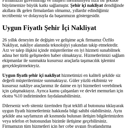
Firmamızın güvenilirliği ve müşteri memnuniyeti hızlı bir şekilde
büyümemize büyük katkı sağlamıştır.
Şehir içi nakliyat
dendiğinde
akıllara ilk gelen firmalardan olmamız, yıllardır edindiğimiz
tecrübemiz ve dolayısıyla da başarımızın göstergesidir.
Uygun Fiyatlı Şehir İçi Nakliyat
26 yıllık deneyim ile değişim ve gelişime açık firmamız Özfilo
Nakliyat, nakliye alanında teknolojiyi yakından takip etmektedir.
Arz ve talep ilişkisi içinde müşterilerine en iyi hizmeti sunabilmek
adına her türlü gelişmeden haber olmaktayız. Hizmetlerimizi sağlam
ekipmanlar ile sunmakta kusursuz araçlarla taşımacılık işlemini
gerçekleştirmekteyiz.
Uygun fiyatlı şehir içi nakliyat
hizmetimizi en kaliteli şekilde siz
değerli müşterilerimize sunmaktayız. Güler yüzlü ekibimiz ve
kusursuz nakliye araçlarımız ile daime en iyi hizmetleri verebilmek
için çalışmaktayız. Ayrıca kamu çalışanları ve devlet memurları için
ekstra %10 indiriminden faydalanabilirsiniz.
Dilerseniz web sitemiz üzerinden fiyat teklifi al butonuna tıklayarak
uygun fiyatlı hizmetlerimiz hakkında bilgi sahibi olabilirsiniz. Aynı
şekilde ana sayfamızın alt kısmında bulunan iletişim bilgilerimizden
veya telefon et butonundan bizimle iletişime geçebilirsiniz.
Firmamızın tüm hizmetleri için her cebe uygun fiyatlandırma