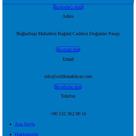
Jki-home1-light
Adres
Bağlarbaşı Mahallesi Bağdat Caddesi Doğanlar Pasajı
Jki-mail-line
Email
info@ozfilonakliyat.com
Jki-phone-line
Telefon
+90 532 362 00 16
Ana Sayfa
Hakkımızda