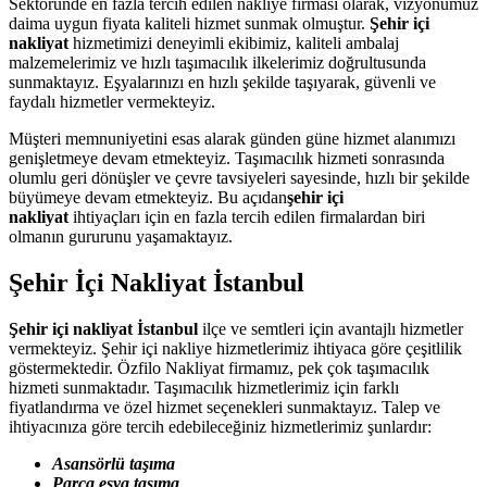
Sektöründe en fazla tercih edilen nakliye firması olarak, vizyonumuz
daima uygun fiyata kaliteli hizmet sunmak olmuştur.
Şehir içi
nakliyat
hizmetimizi deneyimli ekibimiz, kaliteli ambalaj
malzemelerimiz ve hızlı taşımacılık ilkelerimiz doğrultusunda
sunmaktayız. Eşyalarınızı en hızlı şekilde taşıyarak, güvenli ve
faydalı hizmetler vermekteyiz.
Müşteri memnuniyetini esas alarak günden güne hizmet alanımızı
genişletmeye devam etmekteyiz. Taşımacılık hizmeti sonrasında
olumlu geri dönüşler ve çevre tavsiyeleri sayesinde, hızlı bir şekilde
büyümeye devam etmekteyiz. Bu açıdan
şehir içi
nakliyat
ihtiyaçları için en fazla tercih edilen firmalardan biri
olmanın gururunu yaşamaktayız.
Şehir İçi Nakliyat İstanbul
Şehir içi nakliyat İstanbul
ilçe ve semtleri için avantajlı hizmetler
vermekteyiz. Şehir içi nakliye hizmetlerimiz ihtiyaca göre çeşitlilik
göstermektedir. Özfilo Nakliyat firmamız, pek çok taşımacılık
hizmeti sunmaktadır. Taşımacılık hizmetlerimiz için farklı
fiyatlandırma ve özel hizmet seçenekleri sunmaktayız. Talep ve
ihtiyacınıza göre tercih edebileceğiniz hizmetlerimiz şunlardır:
Asansörlü taşıma
Parça eşya taşıma