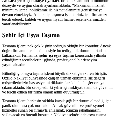
Ankara şehir içi nakliye fiyatları
, firmamız tarafından minimum
düzeyde ve uygun olarak ayarlanmaktadır. “Maksimum hizmet
minimum ücret” politikamız ile hizmet alanımızı genişletmeye
devam etmekteyiz. Ankara içi taşınma işlemleriniz için firmamızı
tercih ederek, kaliteli ve uygun fiyatlı hizmet seçeneklerimizden
yararlanabilirsiniz.
Şehir İçi Eşya Taşıma
Taşınma işlemi pek çok kişinin tedirgin olduğu bir konudur. Ancak
doğru firmanın tercih edilmesiyle bu tedirginlik durumu ortadan
kalkacaktır. Firmamız,
şehir içi eşya taşıma
konusunda yıllardır
edindiğimiz tecrübelerin ışığında, profesyonel bir deneyim
yaşatmaktadır.
Bilindiği gibi eşya taşıma işlemi büyük dikkat gerektiren bir iştir.
Özfilo Nakliyat bünyesinde çalışan uzman ekibimiz, siz değerli
müşterilerimizin hassasiyetini dikkate alarak kaliteli işler ortaya
çıkarmaktadır. Bu sebepledir ki
şehir içi nakliyat
alanında güvenilir
ve tercih edilen bir firma olarak adını duyurmuştur.
Taşınma işlemi herkesin sıklıkla karşılaştığı bir durum olmadığı için
panik olunması çok normaldir. Ancak güvenilir ve profesyonel
hizmetler sunan bir firmayla anlaşmak, içinizin rahatlamasını
sağlayacak en önemli husustur. Nakliyat sektöründe eşya taşıma