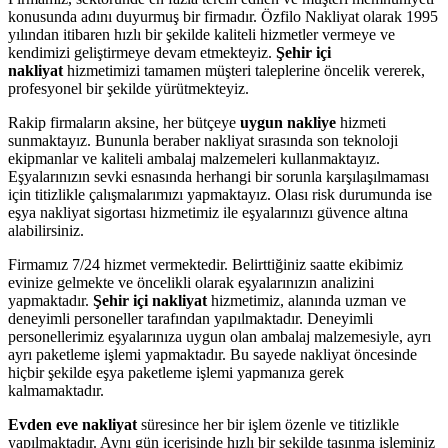
konusunda adını duyurmuş bir firmadır. Özfilo Nakliyat olarak 1995
yılından itibaren hızlı bir şekilde kaliteli hizmetler vermeye ve
kendimizi geliştirmeye devam etmekteyiz.
Şehir içi
nakliyat
hizmetimizi tamamen müşteri taleplerine öncelik vererek,
profesyonel bir şekilde yürütmekteyiz.
Rakip firmaların aksine, her bütçeye
uygun nakliye
hizmeti
sunmaktayız. Bununla beraber nakliyat sırasında son teknoloji
ekipmanlar ve kaliteli ambalaj malzemeleri kullanmaktayız.
Eşyalarınızın sevki esnasında herhangi bir sorunla karşılaşılmaması
için titizlikle çalışmalarımızı yapmaktayız. Olası risk durumunda ise
eşya nakliyat sigortası hizmetimiz ile eşyalarınızı güvence altına
alabilirsiniz.
Firmamız 7/24 hizmet vermektedir. Belirttiğiniz saatte ekibimiz
evinize gelmekte ve öncelikli olarak eşyalarınızın analizini
yapmaktadır.
Şehir içi nakliyat
hizmetimiz, alanında uzman ve
deneyimli personeller tarafından yapılmaktadır. Deneyimli
personellerimiz eşyalarınıza uygun olan ambalaj malzemesiyle, ayrı
ayrı paketleme işlemi yapmaktadır. Bu sayede nakliyat öncesinde
hiçbir şekilde eşya paketleme işlemi yapmanıza gerek
kalmamaktadır.
Evden eve nakliyat
süresince her bir işlem özenle ve titizlikle
yapılmaktadır. Aynı gün içerisinde hızlı bir şekilde taşınma işleminiz