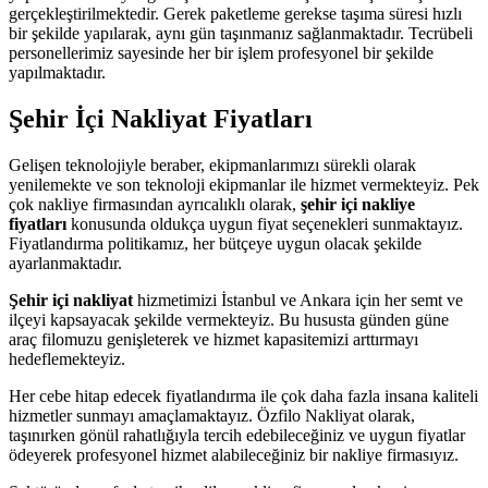
gerçekleştirilmektedir. Gerek paketleme gerekse taşıma süresi hızlı
bir şekilde yapılarak, aynı gün taşınmanız sağlanmaktadır. Tecrübeli
personellerimiz sayesinde her bir işlem profesyonel bir şekilde
yapılmaktadır.
Şehir İçi Nakliyat Fiyatları
Gelişen teknolojiyle beraber, ekipmanlarımızı sürekli olarak
yenilemekte ve son teknoloji ekipmanlar ile hizmet vermekteyiz. Pek
çok nakliye firmasından ayrıcalıklı olarak,
şehir içi nakliye
fiyatları
konusunda oldukça uygun fiyat seçenekleri sunmaktayız.
Fiyatlandırma politikamız, her bütçeye uygun olacak şekilde
ayarlanmaktadır.
Şehir içi nakliyat
hizmetimizi İstanbul ve Ankara için her semt ve
ilçeyi kapsayacak şekilde vermekteyiz. Bu hususta günden güne
araç filomuzu genişleterek ve hizmet kapasitemizi arttırmayı
hedeflemekteyiz.
Her cebe hitap edecek fiyatlandırma ile çok daha fazla insana kaliteli
hizmetler sunmayı amaçlamaktayız. Özfilo Nakliyat olarak,
taşınırken gönül rahatlığıyla tercih edebileceğiniz ve uygun fiyatlar
ödeyerek profesyonel hizmet alabileceğiniz bir nakliye firmasıyız.