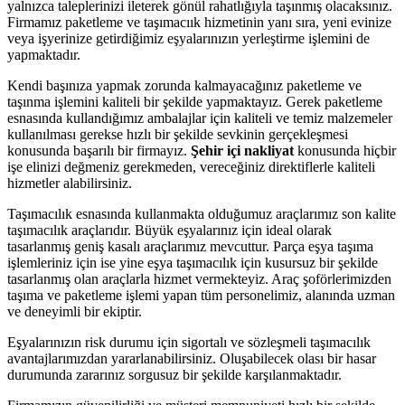
yalnızca taleplerinizi ileterek gönül rahatlığıyla taşınmış olacaksınız.
Firmamız paketleme ve taşımacıık hizmetinin yanı sıra, yeni evinize
veya işyerinize getirdiğimiz eşyalarınızın yerleştirme işlemini de
yapmaktadır.
Kendi başınıza yapmak zorunda kalmayacağınız paketleme ve
taşınma işlemini kaliteli bir şekilde yapmaktayız. Gerek paketleme
esnasında kullandığımız ambalajlar için kaliteli ve temiz malzemeler
kullanılması gerekse hızlı bir şekilde sevkinin gerçekleşmesi
konusunda başarılı bir firmayız.
Şehir içi nakliyat
konusunda hiçbir
işe elinizi değmeniz gerekmeden, vereceğiniz direktiflerle kaliteli
hizmetler alabilirsiniz.
Taşımacılık esnasında kullanmakta olduğumuz araçlarımız son kalite
taşımacılık araçlarıdır. Büyük eşyalarınız için ideal olarak
tasarlanmış geniş kasalı araçlarımız mevcuttur. Parça eşya taşıma
işlemleriniz için ise yine eşya taşımacılık için kusursuz bir şekilde
tasarlanmış olan araçlarla hizmet vermekteyiz. Araç şoförlerimizden
taşıma ve paketleme işlemi yapan tüm personelimiz, alanında uzman
ve deneyimli bir ekiptir.
Eşyalarınızın risk durumu için sigortalı ve sözleşmeli taşımacılık
avantajlarımızdan yararlanabilirsiniz. Oluşabilecek olası bir hasar
durumunda zararınız sorgusuz bir şekilde karşılanmaktadır.