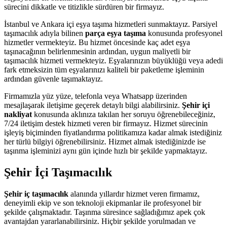
sürecini dikkatle ve titizlikle sürdüren bir firmayız.
İstanbul ve Ankara içi eşya taşıma hizmetleri sunmaktayız. Parsiyel
taşımacılık adıyla bilinen
parça eşya taşıma
konusunda profesyonel
hizmetler vermekteyiz. Bu hizmet öncesinde kaç adet eşya
taşınacağının belirlenmesinin ardından, uygun maliyetli bir
taşımacılık hizmeti vermekteyiz. Eşyalarınızın büyüklüğü veya adedi
fark etmeksizin tüm eşyalarınızı kaliteli bir paketleme işleminin
ardından güvenle taşımaktayız.
Firmamızla yüz yüze, telefonla veya Whatsapp üzerinden
mesajlaşarak iletişime geçerek detaylı bilgi alabilirsiniz.
Şehir içi
nakliyat
konusunda aklınıza takılan her soruyu öğrenebileceğiniz,
7/24 iletişim destek hizmeti veren bir firmayız. Hizmet sürecinin
işleyiş biçiminden fiyatlandırma politikamıza kadar almak istediğiniz
her türlü bilgiyi öğrenebilirsiniz. Hizmet almak istediğinizde ise
taşınma işleminizi aynı gün içinde hızlı bir şekilde yapmaktayız.
Şehir İçi Taşımacılık
Şehir iç taşımacılık
alanında yıllardır hizmet veren firmamız,
deneyimli ekip ve son teknoloji ekipmanlar ile profesyonel bir
şekilde çalışmaktadır. Taşınma süresince sağladığımız apek çok
avantajdan yararlanabilirsiniz. Hiçbir şekilde yorulmadan ve