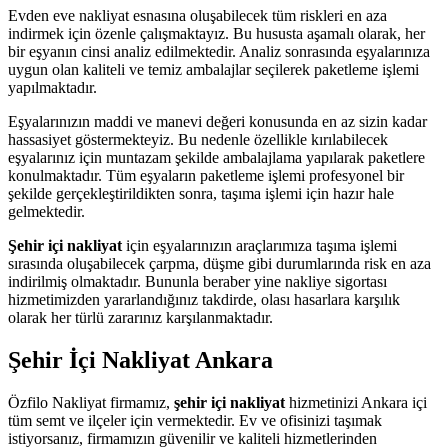
Evden eve nakliyat esnasına oluşabilecek tüm riskleri en aza
indirmek için özenle çalışmaktayız. Bu hususta aşamalı olarak, her
bir eşyanın cinsi analiz edilmektedir. Analiz sonrasında eşyalarınıza
uygun olan kaliteli ve temiz ambalajlar seçilerek paketleme işlemi
yapılmaktadır.
Eşyalarınızın maddi ve manevi değeri konusunda en az sizin kadar
hassasiyet göstermekteyiz. Bu nedenle özellikle kırılabilecek
eşyalarınız için muntazam şekilde ambalajlama yapılarak paketlere
konulmaktadır. Tüm eşyaların paketleme işlemi profesyonel bir
şekilde gerçekleştirildikten sonra, taşıma işlemi için hazır hale
gelmektedir.
Şehir içi nakliyat
için eşyalarınızın araçlarımıza taşıma işlemi
sırasında oluşabilecek çarpma, düşme gibi durumlarında risk en aza
indirilmiş olmaktadır. Bununla beraber yine nakliye sigortası
hizmetimizden yararlandığınız takdirde, olası hasarlara karşılık
olarak her türlü zararınız karşılanmaktadır.
Şehir İçi Nakliyat Ankara
Özfilo Nakliyat firmamız,
şehir içi nakliyat
hizmetinizi Ankara içi
tüm semt ve ilçeler için vermektedir. Ev ve ofisinizi taşımak
istiyorsanız, firmamızın güvenilir ve kaliteli hizmetlerinden