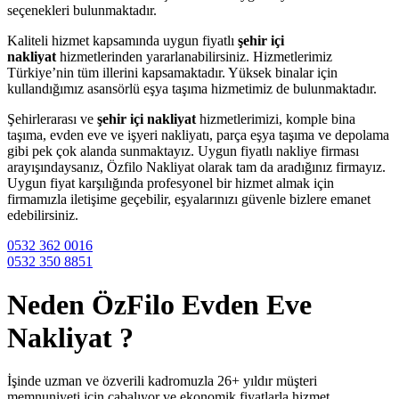
seçenekleri bulunmaktadır.
Kaliteli hizmet kapsamında uygun fiyatlı
şehir içi
nakliyat
hizmetlerinden yararlanabilirsiniz. Hizmetlerimiz
Türkiye’nin tüm illerini kapsamaktadır. Yüksek binalar için
kullandığımız asansörlü eşya taşıma hizmetimiz de bulunmaktadır.
Şehirlerarası ve
şehir içi nakliyat
hizmetlerimizi, komple bina
taşıma, evden eve ve işyeri nakliyatı, parça eşya taşıma ve depolama
gibi pek çok alanda sunmaktayız. Uygun fiyatlı nakliye firması
arayışındaysanız, Özfilo Nakliyat olarak tam da aradığınız firmayız.
Uygun fiyat karşılığında profesyonel bir hizmet almak için
firmamızla iletişime geçebilir, eşyalarınızı güvenle bizlere emanet
edebilirsiniz.
0532 362 0016
0532 350 8851
Neden ÖzFilo Evden Eve
Nakliyat ?
İşinde uzman ve özverili kadromuzla 26+ yıldır müşteri
memnuniyeti için çabalıyor ve ekonomik fiyatlarla hizmet