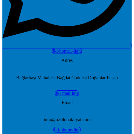
Jki-home1-light
Adres
Bağlarbaşı Mahallesi Bağdat Caddesi Doğanlar Pasajı
Jki-mail-line
Email
info@ozfilonakliyat.com
Jki-phone-line