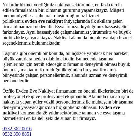
Yıllardır hizmet verdiğimiz nakliyat sektöründe, en fazla tercih
edilen firmalardan biri olmanın gururunu yaşamaktayız. Müşteri
memnuniyeti esas alınarak oluşturduğumuz hizmet
politikamız
evden eve nakliyat
ihtiyaçlarında ilk akıllara gelen
firma olmamızın nedenidir. Eşyalarınıza duyduğunuz hassasiyetin
farkındayız. Aynı hassasiyetle çalışmalarımızı yürütmekte ve büyük
bir titizlikle çalışmaktayız. Nakliyat alanında birçok avantajlı hizmet
seçeneklerimiz bulunmaktadır.
Taşınma gibi önemli bir konuda, bilinçsizce yapılacak her hareket
büyük zararlara neden olabilmektedir. Bu nedenle taşınma
işlemleriniz için tercih edeceğiniz firmanın deneyimli olması büyük
önem taşımaktadır. Kurulduğu ilk günden bu yana firmamız
bünyesinde çalışan personellerimiz, alanında uzman ve deneyimli
personellerdir.
Özfilo Evden Eve Nakliyat firmamızın en önemli ilkelerinden biri de
profesyonel ekip ve profesyonel ekipmandır. Alanında uzman işini
hakkıyla yapan güler yüzlü personellerimiz ile muhteşem bir taşınma
deneyimi yaşayacağınızdan hiç şüpheniz olmasın.
Evden eve
nakliyat
konusunda 26 yıldır sektöründe tanınan ve eşya taşıma
hizmetlerini en kaliteli şekilde sunan bir firmayız.
0532 362 0016
0532 350 8851