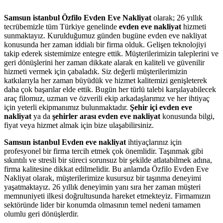
Samsun istanbul Özfilo Evden Eve Nakliyat
olarak; 26 yıllık
tecrübemizle tüm Türkiye genelinde
evden eve nakliyat
hizmeti
sunmaktayız. Kurulduğumuz günden bugüne evden eve nakliyat
konusunda her zaman iddialı bir firma olduk. Gelişen teknolojiyi
takip ederek sistemimize entegre ettik. Müşterilerimizin taleplerini ve
geri dönüşlerini her zaman dikkate alarak en kaliteli ve güvenilir
hizmeti vermek için çabaladık. Siz değerli müşterilerimizin
katkılarıyla her zaman büyüdük ve hizmet kalitemizi genişleterek
daha çok başarılar elde ettik. Bugün her türlü talebi karşılayabilecek
araç filomuz, uzman ve özverili ekip arkadaşlarımız ve her ihtiyaç
için yeterli ekipmanımız bulunmaktadır.
Şehir içi evden eve
nakliyat
ya da
şehirler arası evden eve nakliyat
konusunda bilgi,
fiyat veya hizmet almak için bize ulaşabilirsiniz.
Samsun istanbul Evden eve nakliyat
ihtiyaçlarınız için
profesyonel bir firma tercih etmek çok önemlidir. Taşınmak gibi
sıkıntılı ve stresli bir süreci sorunsuz bir şekilde atlatabilmek adına,
firma kalitesine dikkat edilmelidir. Bu anlamda Özfilo Evden Eve
Nakliyat olarak, müşterilerimize kusursuz bir taşınma deneyimi
yaşatmaktayız. 26 yıllık deneyimin yanı sıra her zaman müşteri
memnuniyeti ilkesi doğrultusunda hareket etmekteyiz. Firmamızın
sektöründe lider bir konumda olmasının temel nedeni tamamen
olumlu geri dönüşlerdir.