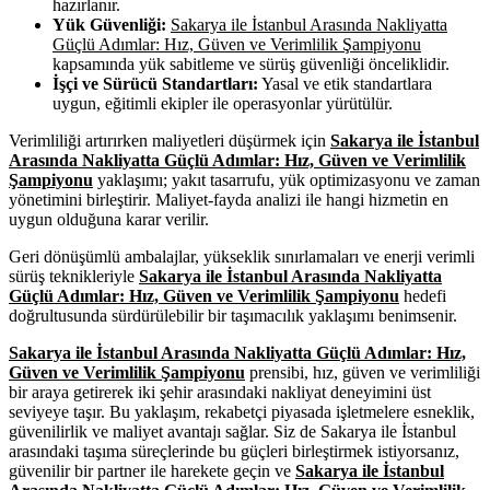
hazırlanır.
Yük Güvenliği:
Sakarya ile İstanbul Arasında Nakliyatta
Güçlü Adımlar: Hız, Güven ve Verimlilik Şampiyonu
kapsamında yük sabitleme ve sürüş güvenliği önceliklidir.
İşçi ve Sürücü Standartları:
Yasal ve etik standartlara
uygun, eğitimli ekipler ile operasyonlar yürütülür.
Verimliliği artırırken maliyetleri düşürmek için
Sakarya ile İstanbul
Arasında Nakliyatta Güçlü Adımlar: Hız, Güven ve Verimlilik
Şampiyonu
yaklaşımı; yakıt tasarrufu, yük optimizasyonu ve zaman
yönetimini birleştirir. Maliyet-fayda analizi ile hangi hizmetin en
uygun olduğuna karar verilir.
Geri dönüşümlü ambalajlar, yükseklik sınırlamaları ve enerji verimli
sürüş teknikleriyle
Sakarya ile İstanbul Arasında Nakliyatta
Güçlü Adımlar: Hız, Güven ve Verimlilik Şampiyonu
hedefi
doğrultusunda sürdürülebilir bir taşımacılık yaklaşımı benimsenir.
Sakarya ile İstanbul Arasında Nakliyatta Güçlü Adımlar: Hız,
Güven ve Verimlilik Şampiyonu
prensibi, hız, güven ve verimliliği
bir araya getirerek iki şehir arasındaki nakliyat deneyimini üst
seviyeye taşır. Bu yaklaşım, rekabetçi piyasada işletmelere esneklik,
güvenilirlik ve maliyet avantajı sağlar. Siz de Sakarya ile İstanbul
arasındaki taşıma süreçlerinde bu güçleri birleştirmek istiyorsanız,
güvenilir bir partner ile harekete geçin ve
Sakarya ile İstanbul