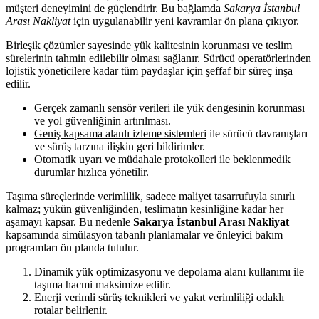
müşteri deneyimini de güçlendirir. Bu bağlamda
Sakarya İstanbul
Arası Nakliyat
için uygulanabilir yeni kavramlar ön plana çıkıyor.
Birleşik çözümler sayesinde yük kalitesinin korunması ve teslim
sürelerinin tahmin edilebilir olması sağlanır. Sürücü operatörlerinden
lojistik yöneticilere kadar tüm paydaşlar için şeffaf bir süreç inşa
edilir.
Gerçek zamanlı sensör verileri
ile yük dengesinin korunması
ve yol güvenliğinin artırılması.
Geniş kapsama alanlı izleme sistemleri
ile sürücü davranışları
ve sürüş tarzına ilişkin geri bildirimler.
Otomatik uyarı ve müdahale protokolleri
ile beklenmedik
durumlar hızlıca yönetilir.
Taşıma süreçlerinde verimlilik, sadece maliyet tasarrufuyla sınırlı
kalmaz; yükün güvenliğinden, teslimatın kesinliğine kadar her
aşamayı kapsar. Bu nedenle
Sakarya İstanbul Arası Nakliyat
kapsamında simülasyon tabanlı planlamalar ve önleyici bakım
programları ön planda tutulur.
Dinamik yük optimizasyonu ve depolama alanı kullanımı ile
taşıma hacmi maksimize edilir.
Enerji verimli sürüş teknikleri ve yakıt verimliliği odaklı
rotalar belirlenir.