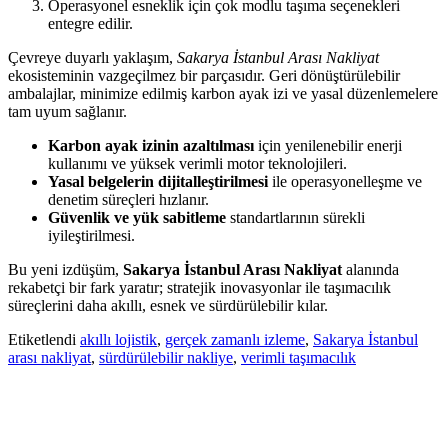
Operasyonel esneklik için çok modlu taşıma seçenekleri
entegre edilir.
Çevreye duyarlı yaklaşım,
Sakarya İstanbul Arası Nakliyat
ekosisteminin vazgeçilmez bir parçasıdır. Geri dönüştürülebilir
ambalajlar, minimize edilmiş karbon ayak izi ve yasal düzenlemelere
tam uyum sağlanır.
Karbon ayak izinin azaltılması
için yenilenebilir enerji
kullanımı ve yüksek verimli motor teknolojileri.
Yasal belgelerin dijitalleştirilmesi
ile operasyonelleşme ve
denetim süreçleri hızlanır.
Güvenlik ve yük sabitleme
standartlarının sürekli
iyileştirilmesi.
Bu yeni izdüşüm,
Sakarya İstanbul Arası Nakliyat
alanında
rekabetçi bir fark yaratır; stratejik inovasyonlar ile taşımacılık
süreçlerini daha akıllı, esnek ve sürdürülebilir kılar.
Etiketlendi
akıllı lojistik
,
gerçek zamanlı izleme
,
Sakarya İstanbul
arası nakliyat
,
sürdürülebilir nakliye
,
verimli taşımacılık