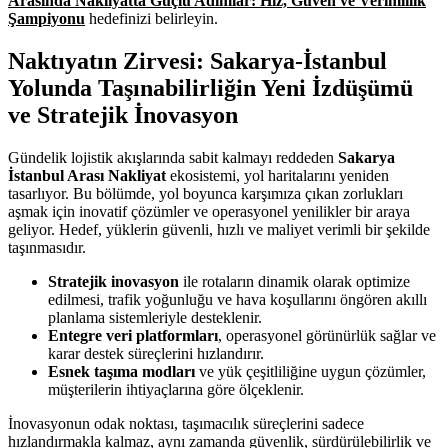
Arasında Nakliyatta Güçlü Adımlar: Hız, Güven ve Verimlilik
Şampiyonu
hedefinizi belirleyin.
Naktıyatın Zirvesi: Sakarya-İstanbul
Yolunda Taşınabilirliğin Yeni İzdüşümü
ve Stratejik İnovasyon
Gündelik lojistik akışlarında sabit kalmayı reddeden
Sakarya
İstanbul Arası Nakliyat
ekosistemi, yol haritalarını yeniden
tasarlıyor. Bu bölümde, yol boyunca karşımıza çıkan zorlukları
aşmak için inovatif çözümler ve operasyonel yenilikler bir araya
geliyor. Hedef, yüklerin güvenli, hızlı ve maliyet verimli bir şekilde
taşınmasıdır.
Stratejik inovasyon
ile rotaların dinamik olarak optimize
edilmesi, trafik yoğunluğu ve hava koşullarını öngören akıllı
planlama sistemleriyle desteklenir.
Entegre veri platformları
, operasyonel görünürlük sağlar ve
karar destek süreçlerini hızlandırır.
Esnek taşıma modları
ve yük çeşitliliğine uygun çözümler,
müşterilerin ihtiyaçlarına göre ölçeklenir.
İnovasyonun odak noktası, taşımacılık süreçlerini sadece
hızlandırmakla kalmaz, aynı zamanda güvenlik, sürdürülebilirlik ve