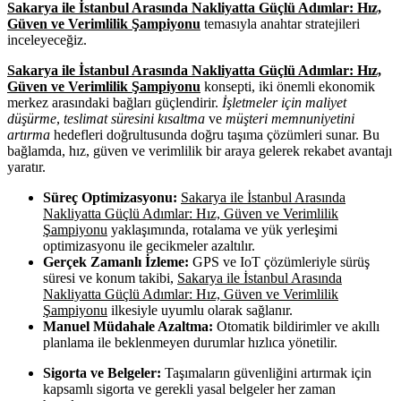
Sakarya ile İstanbul Arasında Nakliyatta Güçlü Adımlar: Hız,
Güven ve Verimlilik Şampiyonu
temasıyla anahtar stratejileri
inceleyeceğiz.
Sakarya ile İstanbul Arasında Nakliyatta Güçlü Adımlar: Hız,
Güven ve Verimlilik Şampiyonu
konsepti, iki önemli ekonomik
merkez arasındaki bağları güçlendirir.
İşletmeler için maliyet
düşürme
,
teslimat süresini kısaltma
ve
müşteri memnuniyetini
artırma
hedefleri doğrultusunda doğru taşıma çözümleri sunar. Bu
bağlamda, hız, güven ve verimlilik bir araya gelerek rekabet avantajı
yaratır.
Süreç Optimizasyonu:
Sakarya ile İstanbul Arasında
Nakliyatta Güçlü Adımlar: Hız, Güven ve Verimlilik
Şampiyonu
yaklaşımında, rotalama ve yük yerleşimi
optimizasyonu ile gecikmeler azaltılır.
Gerçek Zamanlı İzleme:
GPS ve IoT çözümleriyle sürüş
süresi ve konum takibi,
Sakarya ile İstanbul Arasında
Nakliyatta Güçlü Adımlar: Hız, Güven ve Verimlilik
Şampiyonu
ilkesiyle uyumlu olarak sağlanır.
Manuel Müdahale Azaltma:
Otomatik bildirimler ve akıllı
planlama ile beklenmeyen durumlar hızlıca yönetilir.
Sigorta ve Belgeler:
Taşımaların güvenliğini artırmak için
kapsamlı sigorta ve gerekli yasal belgeler her zaman