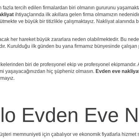
en fazla tercih edilen firmalardan biri olmanın gururunu yaşamak
kliyat
ihtiyaçlarında ilk akıllara gelen firma olmamızın nedenid
ütmekte ve büyük bir titizlikle çalışmaktayız. Nakliyat alanında 
acak her hareket büyük zararlara neden olabilmektedir. Bu neden
ır. Kurulduğu ilk günden bu yana firmamız bünyesinde çalışan 
lkelerinden biri de profesyonel ekip ve profesyonel ekipmandır.
imi yaşayacağınızdan hiç şüpheniz olmasın.
Evden eve nakliya
irmayız.
o Evden Eve Na
şteri memnuniyeti için çabalıyor ve ekonomik fiyatlarla hizmet su