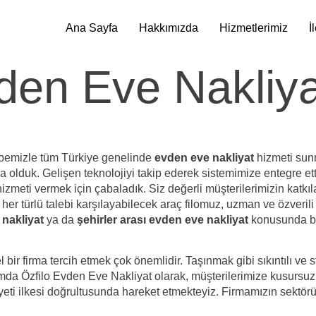
Ana Sayfa
Hakkımızda
Hizmetlerimiz
İ
den Eve Nakliya
rübemizle tüm Türkiye genelinde
evden eve nakliyat
hizmeti sun
 olduk. Gelişen teknolojiyi takip ederek sistemimize entegre ettik
 hizmeti vermek için çabaladık. Siz değerli müşterilerimizin katk
her türlü talebi karşılayabilecek araç filomuz, uzman ve özverili 
 nakliyat
ya da
şehirler arası evden eve nakliyat
konusunda bil
l bir firma tercih etmek çok önemlidir. Taşınmak gibi sıkıntılı ve s
lamda Özfilo Evden Eve Nakliyat olarak, müşterilerimize kusursuz
ti ilkesi doğrultusunda hareket etmekteyiz. Firmamızın sektör