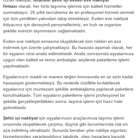
Özfilo Nakliyat,
İstanbul şehir içi evden eve nakliyat
firması
olarak, her türlü taşınma işleriniz için kaliteli hizmetler
sunmaktayız. 26 yıllık tecrübemiz ile en profesyonel hizmeti vermek
için tüm yenilikleri yakından takip etmekteyiz. Evden eve nakliyat
ihtiyacınız için deneyimli personellerimiz, en hızlı ve organize
şekilde evinizin taşınmasını sağlamaktadır.
Evden eve nakliyat esnasına oluşabilecek tüm riskleri en aza
indirmek için özenle çalışmaktayız. Bu hususta aşamalı olarak, her
bir eşyanın cinsi analiz edilmektedir. Analiz sonrasında eşyalarınıza
uygun olan kaliteli ve temiz ambalajlar seçilerek paketleme işlemi
yapılmaktadır.
Eşyalarınızın maddi ve manevi değeri konusunda en az sizin kadar
hassasiyet göstermekteyiz. Bu nedenle özellikle kırılabilecek
eşyalarınız için muntazam şekilde ambalajlama yapılarak paketlere
konulmaktadır. Tüm eşyaların paketleme işlemi profesyonel bir
şekilde gerçekleştirildikten sonra, taşıma işlemi için hazır hale
gelmektedir.
Şehir içi nakliyat
için eşyalarınızın araçlarımıza taşıma işlemi
sırasında oluşabilecek çarpma, düşme gibi durumlarında risk en
aza indirilmiş olmaktadır. Bununla beraber yine nakliye sigortası
hizmetimizden yararlandığınız takdirde, olası hasarlara karşılık