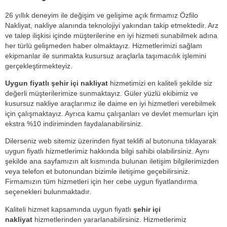
26 yıllık deneyim ile değişim ve gelişime açık firmamız Özfilo
Nakliyat, nakliye alanında teknolojiyi yakından takip etmektedir. Arz
ve talep ilişkisi içinde müşterilerine en iyi hizmeti sunabilmek adına
her türlü gelişmeden haber olmaktayız. Hizmetlerimizi sağlam
ekipmanlar ile sunmakta kusursuz araçlarla taşımacılık işlemini
gerçekleştirmekteyiz.
Uygun fiyatlı şehir içi nakliyat
hizmetimizi en kaliteli şekilde siz
değerli müşterilerimize sunmaktayız. Güler yüzlü ekibimiz ve
kusursuz nakliye araçlarımız ile daime en iyi hizmetleri verebilmek
için çalışmaktayız. Ayrıca kamu çalışanları ve devlet memurları için
ekstra %10 indiriminden faydalanabilirsiniz.
Dilerseniz web sitemiz üzerinden fiyat teklifi al butonuna tıklayarak
uygun fiyatlı hizmetlerimiz hakkında bilgi sahibi olabilirsiniz. Aynı
şekilde ana sayfamızın alt kısmında bulunan iletişim bilgilerimizden
veya telefon et butonundan bizimle iletişime geçebilirsiniz.
Firmamızın tüm hizmetleri için her cebe uygun fiyatlandırma
seçenekleri bulunmaktadır.
Kaliteli hizmet kapsamında uygun fiyatlı
şehir içi
nakliyat
hizmetlerinden yararlanabilirsiniz. Hizmetlerimiz