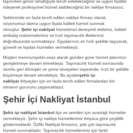
taşınırken gönül rahatlığıyla tercih edebileceğiniz ve uygun fiyatlar
ödeyerek profesyonel hizmet alabileceğiniz bir nakliye firmasıyız.
Sektöründe en fazla tercih edilen nakliye firması olarak,
vizyonumuz daima uygun fiyata kaliteli hizmet sunmak
olmuştur.
Şehir içi nakliyat
hizmetimizi deneyimli ekibimiz, kaliteli
ambalaj malzemelerimiz ve hızlı taşımacılık ilkelerimiz
doğrultusunda sunmaktayız. Eşyalarınızı en hızlı şekilde taşıyarak,
güvenli ve faydalı hizmetler vermekteyiz.
Müşteri memnuniyetini esas alarak günden güne hizmet alanımızı
genişletmeye devam etmekteyiz. Taşımacılık hizmeti sonrasında
olumlu geri dönüşler ve çevre tavsiyeleri sayesinde, hızlı bir şekilde
büyümeye devam etmekteyiz. Bu açıdan
şehir içi
nakliyat
ihtiyaçları için en fazla tercih edilen firmalardan biri
olmanın gururunu yaşamaktayız.
Şehir İçi Nakliyat İstanbul
Şehir içi nakliyat İstanbul
ilçe ve semtleri için avantajlı hizmetler
vermekteyiz. Şehir içi nakliye hizmetlerimiz ihtiyaca göre çeşitlilik
göstermektedir. Özfilo Nakliyat firmamız, pek çok taşımacılık
hizmeti sunmaktadır. Taşımacılık hizmetlerimiz için farklı