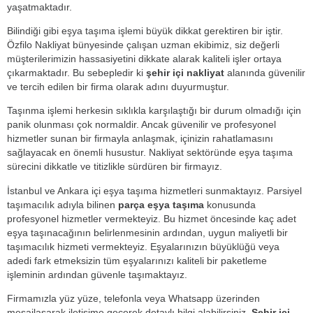
yaşatmaktadır.
Bilindiği gibi eşya taşıma işlemi büyük dikkat gerektiren bir iştir.
Özfilo Nakliyat bünyesinde çalışan uzman ekibimiz, siz değerli
müşterilerimizin hassasiyetini dikkate alarak kaliteli işler ortaya
çıkarmaktadır. Bu sebepledir ki
şehir içi nakliyat
alanında güvenilir
ve tercih edilen bir firma olarak adını duyurmuştur.
Taşınma işlemi herkesin sıklıkla karşılaştığı bir durum olmadığı için
panik olunması çok normaldir. Ancak güvenilir ve profesyonel
hizmetler sunan bir firmayla anlaşmak, içinizin rahatlamasını
sağlayacak en önemli husustur. Nakliyat sektöründe eşya taşıma
sürecini dikkatle ve titizlikle sürdüren bir firmayız.
İstanbul ve Ankara içi eşya taşıma hizmetleri sunmaktayız. Parsiyel
taşımacılık adıyla bilinen
parça eşya taşıma
konusunda
profesyonel hizmetler vermekteyiz. Bu hizmet öncesinde kaç adet
eşya taşınacağının belirlenmesinin ardından, uygun maliyetli bir
taşımacılık hizmeti vermekteyiz. Eşyalarınızın büyüklüğü veya
adedi fark etmeksizin tüm eşyalarınızı kaliteli bir paketleme
işleminin ardından güvenle taşımaktayız.
Firmamızla yüz yüze, telefonla veya Whatsapp üzerinden
mesajlaşarak iletişime geçerek detaylı bilgi alabilirsiniz.
Şehir içi