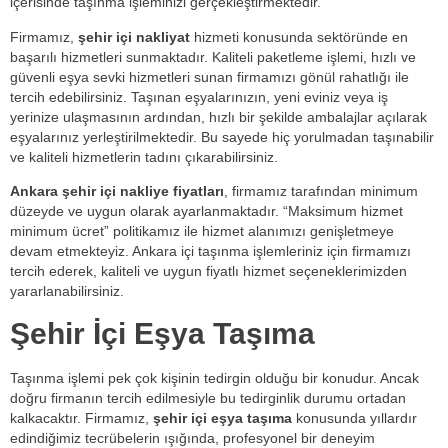
içerisinde taşınma işleminizi gerçekleştirmektedir.
Firmamız,
şehir içi nakliyat
hizmeti konusunda sektöründe en
başarılı hizmetleri sunmaktadır. Kaliteli paketleme işlemi, hızlı ve
güvenli eşya sevki hizmetleri sunan firmamızı gönül rahatlığı ile
tercih edebilirsiniz. Taşınan eşyalarınızın, yeni eviniz veya iş
yerinize ulaşmasının ardından, hızlı bir şekilde ambalajlar açılarak
eşyalarınız yerleştirilmektedir. Bu sayede hiç yorulmadan taşınabilir
ve kaliteli hizmetlerin tadını çıkarabilirsiniz.
Ankara şehir içi nakliye fiyatları
, firmamız tarafından minimum
düzeyde ve uygun olarak ayarlanmaktadır. “Maksimum hizmet
minimum ücret” politikamız ile hizmet alanımızı genişletmeye
devam etmekteyiz. Ankara içi taşınma işlemleriniz için firmamızı
tercih ederek, kaliteli ve uygun fiyatlı hizmet seçeneklerimizden
yararlanabilirsiniz.
Şehir İçi Eşya Taşıma
Taşınma işlemi pek çok kişinin tedirgin olduğu bir konudur. Ancak
doğru firmanın tercih edilmesiyle bu tedirginlik durumu ortadan
kalkacaktır. Firmamız,
şehir içi eşya taşıma
konusunda yıllardır
edindiğimiz tecrübelerin ışığında, profesyonel bir deneyim