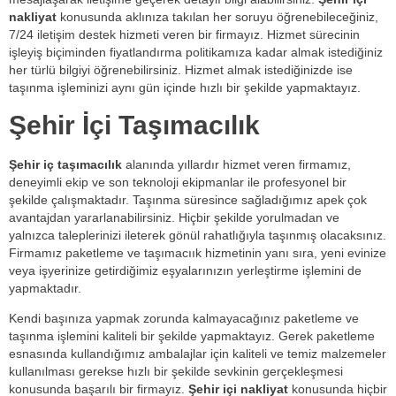
nakliyat
konusunda aklınıza takılan her soruyu öğrenebileceğiniz,
7/24 iletişim destek hizmeti veren bir firmayız. Hizmet sürecinin
işleyiş biçiminden fiyatlandırma politikamıza kadar almak istediğiniz
her türlü bilgiyi öğrenebilirsiniz. Hizmet almak istediğinizde ise
taşınma işleminizi aynı gün içinde hızlı bir şekilde yapmaktayız.
Şehir İçi Taşımacılık
Şehir iç taşımacılık
alanında yıllardır hizmet veren firmamız,
deneyimli ekip ve son teknoloji ekipmanlar ile profesyonel bir
şekilde çalışmaktadır. Taşınma süresince sağladığımız apek çok
avantajdan yararlanabilirsiniz. Hiçbir şekilde yorulmadan ve
yalnızca taleplerinizi ileterek gönül rahatlığıyla taşınmış olacaksınız.
Firmamız paketleme ve taşımacıık hizmetinin yanı sıra, yeni evinize
veya işyerinize getirdiğimiz eşyalarınızın yerleştirme işlemini de
yapmaktadır.
Kendi başınıza yapmak zorunda kalmayacağınız paketleme ve
taşınma işlemini kaliteli bir şekilde yapmaktayız. Gerek paketleme
esnasında kullandığımız ambalajlar için kaliteli ve temiz malzemeler
kullanılması gerekse hızlı bir şekilde sevkinin gerçekleşmesi
konusunda başarılı bir firmayız.
Şehir içi nakliyat
konusunda hiçbir