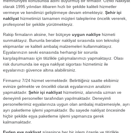
memnuniyeti konusunda adını duyurmuş bir firmadır. Özfilo Nakliyat
olarak 1995 yılından itibaren hızlı bir şekilde kaliteli hizmetler
vermeye ve kendimizi geliştirmeye devam etmekteyiz.
Şehir içi
nakliyat
hizmetimizi tamamen müşteri taleplerine öncelik vererek,
profesyonel bir şekilde yürütmekteyiz.
Rakip firmaların aksine, her bütçeye
uygun nakliye
hizmeti
sunmaktayız. Bununla beraber nakliyat sırasında son teknoloji
ekipmanlar ve kaliteli ambalaj malzemeleri kullanmaktayız.
Eşyalarınızın sevki esnasında herhangi bir sorunla
karşılaşılmaması için titizlikle çalışmalarımızı yapmaktayız. Olası
risk durumunda ise eşya nakliyat sigortası hizmetimiz ile
eşyalarınızı güvence altına alabilirsiniz.
Firmamız 7/24 hizmet vermektedir. Belirttiğiniz saatte ekibimiz
evinize gelmekte ve öncelikli olarak eşyalarınızın analizini
yapmaktadır.
Şehir içi nakliyat
hizmetimiz, alanında uzman ve
deneyimli personeller tarafından yapılmaktadır. Deneyimli
personellerimiz eşyalarınıza uygun olan ambalaj malzemesiyle, ayrı
ayrı paketleme işlemi yapmaktadır. Bu sayede nakliyat öncesinde
hiçbir şekilde eşya paketleme işlemi yapmanıza gerek
kalmamaktadır.
Evden eve nakliyat
süresince her bir işlem özenle ve titizlikle