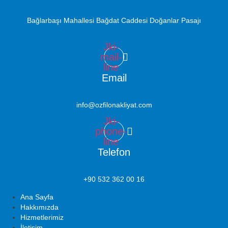
Bağlarbaşı Mahallesi Bağdat Caddesi Doğanlar Pasajı
Jki-
mail-
line
Email
info@ozfilonakliyat.com
Jki-
phone-
line
Telefon
+90 532 362 00 16
Ana Sayfa
Hakkımızda
Hizmetlerimiz
İletişim