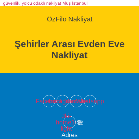
güvenlik
,
yolcu odaklı nakliyat Muş İstanbul
ÖzFilo Nakliyat
Şehirler Arası Evden Eve
Nakliyat
Facebook
Instagram
Youtube
Whatsapp
Jki-
home1-
light
Adres