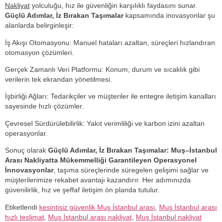
Nakliyat
yolculuğu, hız ile güvenliğin karşılıklı faydasını sunar.
Güçlü Adımlar, İz Bırakan Taşımalar
kapsamında inovasyonlar şu
alanlarda belirginleşir:
İş Akışı Otomasyonu: Manuel hataları azaltan, süreçleri hızlandıran
otomasyon çözümleri.
Gerçek Zamanlı Veri Platformu: Konum, durum ve sıcaklık gibi
verilerin tek ekrandan yönetilmesi.
İşbirliği Ağları: Tedarikçiler ve müşteriler ile entegre iletişim kanalları
sayesinde hızlı çözümler.
Çevresel Sürdürülebilirlik: Yakıt verimliliği ve karbon izini azaltan
operasyonlar.
Sonuç olarak
Güçlü Adımlar, İz Bırakan Taşımalar: Muş–İstanbul
Arası Nakliyatta Mükemmelliği Garantileyen Operasyonel
İnnovasyonlar
, taşıma süreçlerinde süregelen gelişimi sağlar ve
müşterilerimize rekabet avantajı kazandırır. Her adımınızda
güvenilirlik, hız ve şeffaf iletişim ön planda tutulur.
Etiketlendi
kesintisiz güvenlik Muş İstanbul arası
,
Muş İstanbul arası
hızlı teslimat
,
Muş İstanbul arası nakliyat
,
Muş İstanbul nakliyat