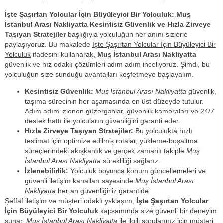
İşte Şaşırtan Yolcular İçin Büyüleyici Bir Yolculuk: Muş
İstanbul Arası Nakliyatta Kesintisiz Güvenlik ve Hızla Zirveye
Taşıyan Stratejiler
başlığıyla yolculuğun her anını sizlerle
paylaşıyoruz. Bu makalede
İşte Şaşırtan Yolcular İçin Büyüleyici Bir
Yolculuk
ifadesini kullanarak,
Muş İstanbul Arası Nakliyatta
güvenlik ve hız odaklı çözümleri adım adım inceliyoruz. Şimdi, bu
yolculuğun size sunduğu avantajları keşfetmeye başlayalım.
Kesintisiz Güvenlik:
Muş İstanbul Arası Nakliyatta
güvenlik,
taşıma sürecinin her aşamasında en üst düzeyde tutulur.
Adım adım izlenen güzergahlar, güvenlik kameraları ve 24/7
destek hattı ile yolcuların güvenliğini garanti eder.
Hızla Zirveye Taşıyan Stratejiler:
Bu yolculukta hızlı
teslimat için optimize edilmiş rotalar, yükleme-boşaltma
süreçlerindeki akışkanlık ve gerçek zamanlı takiple
Muş
İstanbul Arası Nakliyatta
sürekliliği sağlarız.
İzlenebilirlik:
Yolculuk boyunca konum güncellemeleri ve
güvenli iletişim kanalları sayesinde
Muş İstanbul Arası
Nakliyatta
her an güvenliğiniz garantide.
Şeffaf iletişim ve müşteri odaklı yaklaşım,
İşte Şaşırtan Yolcular
İçin Büyüleyici Bir Yolculuk
kapsamında size güvenli bir deneyim
sunar.
Muş İstanbul Arası Nakliyatta
ile ilgili sorularınız için müşteri