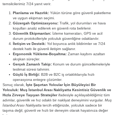
temsilcilerimiz 7/24 yanıt verir.
Planlama ve Hazırlık:
Yükün türüne göre güvenli paketleme
ve uygun ekipman seçimi.
Güzergah Optimizasyonu:
Trafik, yol durumları ve hava
koşulları analiz edilerek en güvenli rota belirlenir.
Güvenlik Ekipmanları:
İzleme kameraları, GPS ve acil
durum protokolleriyle yolculuk güvenliğine odaklanılır.
İletişim ve Desteik:
Yol boyunca anlık bildirimler ve 7/24
destek hattı ile güvenli iletişim sağlanır.
Ergonomik Yükleme-Boşaltma:
Zaman kaybını azaltan
akışkan süreçler.
Gerçek Zamanlı Takip:
Konum ve durum güncellemeleriyle
teslimat süresi tahmini.
Güçlü İş Birliği:
B2B ve B2C iş ortaklıklarıyla hızlı
operasyona entegre çözümler.
Sonuç olarak,
İşte Şaşırtan Yolcular İçin Büyüleyici Bir
Yolculuk: Muş İstanbul Arası Nakliyatta Kesintisiz Güvenlik ve
Hızla Zirveye Taşıyan Stratejiler
ifadesiyle açıklayabildiğimiz tüm
adımlar, güvenlik ve hız odaklı bir nakliyat deneyimini vurgular.
Muş
İstanbul Arası Nakliyatta
tercih ettiğinizde, yolculuk sadece bir
taşıma değil, güvenli ve hızlı bir deneyim olarak hayatınıza değer