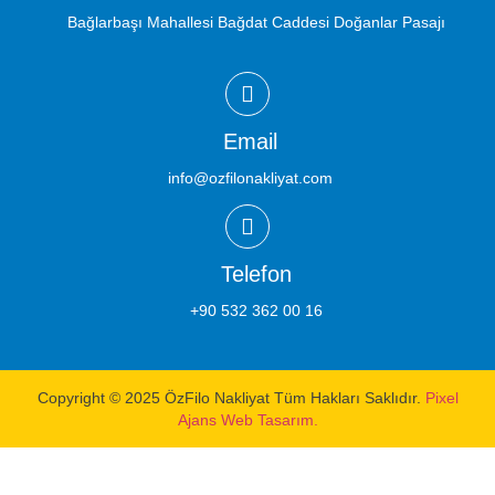
Bağlarbaşı Mahallesi Bağdat Caddesi Doğanlar Pasajı
Email
info@ozfilonakliyat.com
Telefon
+90 532 362 00 16
Copyright © 2025 ÖzFilo Nakliyat Tüm Hakları Saklıdır.
Pixel
Ajans Web Tasarım.