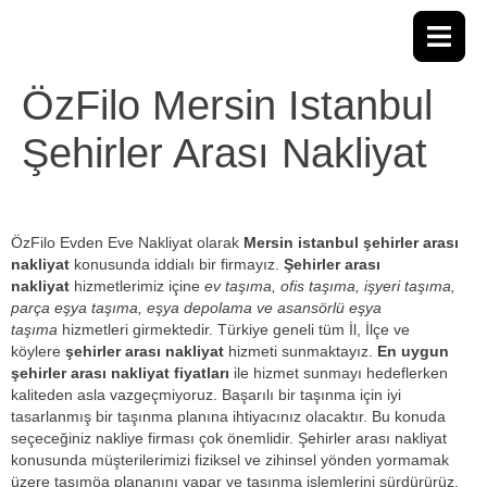
ÖzFilo Mersin Istanbul
Şehirler Arası Nakliyat
ÖzFilo Evden Eve Nakliyat olarak
Mersin istanbul şehirler arası
nakliyat
konusunda iddialı bir firmayız.
Şehirler arası
nakliyat
hizmetlerimiz içine
ev taşıma, ofis taşıma, işyeri taşıma,
parça eşya taşıma, eşya depolama ve asansörlü eşya
taşıma
hizmetleri girmektedir. Türkiye geneli tüm İl, İlçe ve
köylere
şehirler arası nakliyat
hizmeti sunmaktayız.
En uygun
şehirler arası nakliyat fiyatları
ile hizmet sunmayı hedeflerken
kaliteden asla vazgeçmiyoruz. Başarılı bir taşınma için iyi
tasarlanmış bir taşınma planına ihtiyacınız olacaktır. Bu konuda
seçeceğiniz nakliye firması çok önemlidir. Şehirler arası nakliyat
konusunda müşterilerimizi fiziksel ve zihinsel yönden yormamak
üzere taşımöa plananını yapar ve taşınma işlemlerini sürdürürüz.