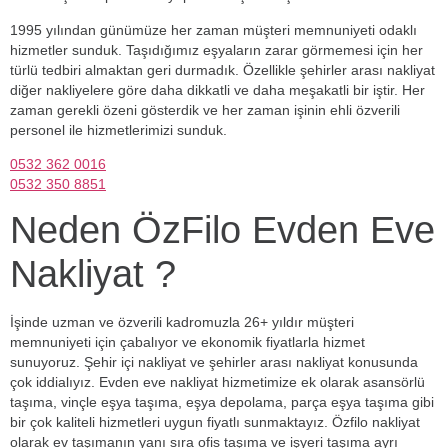
1995 yılından günümüze her zaman müşteri memnuniyeti odaklı
hizmetler sunduk. Taşıdığımız eşyaların zarar görmemesi için her
türlü tedbiri almaktan geri durmadık. Özellikle şehirler arası nakliyat
diğer nakliyelere göre daha dikkatli ve daha meşakatli bir iştir. Her
zaman gerekli özeni gösterdik ve her zaman işinin ehli özverili
personel ile hizmetlerimizi sunduk.
0532 362 0016
0532 350 8851
Neden ÖzFilo Evden Eve
Nakliyat ?
İşinde uzman ve özverili kadromuzla 26+ yıldır müşteri
memnuniyeti için çabalıyor ve ekonomik fiyatlarla hizmet
sunuyoruz. Şehir içi nakliyat ve şehirler arası nakliyat konusunda
çok iddialıyız. Evden eve nakliyat hizmetimize ek olarak asansörlü
taşıma, vinçle eşya taşıma, eşya depolama, parça eşya taşıma gibi
bir çok kaliteli hizmetleri uygun fiyatlı sunmaktayız. Özfilo nakliyat
olarak ev taşımanın yanı sıra ofis taşıma ve işyeri taşıma ayrı