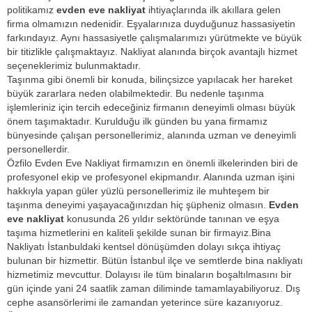
politikamız
evden eve nakliyat
ihtiyaçlarında ilk akıllara gelen
firma olmamızın nedenidir. Eşyalarınıza duyduğunuz hassasiyetin
farkındayız. Aynı hassasiyetle çalışmalarımızı yürütmekte ve büyük
bir titizlikle çalışmaktayız. Nakliyat alanında birçok avantajlı hizmet
seçeneklerimiz bulunmaktadır.
Taşınma gibi önemli bir konuda, bilinçsizce yapılacak her hareket
büyük zararlara neden olabilmektedir. Bu nedenle taşınma
işlemleriniz için tercih edeceğiniz firmanın deneyimli olması büyük
önem taşımaktadır. Kurulduğu ilk günden bu yana firmamız
bünyesinde çalışan personellerimiz, alanında uzman ve deneyimli
personellerdir.
Özfilo Evden Eve Nakliyat firmamızın en önemli ilkelerinden biri de
profesyonel ekip ve profesyonel ekipmandır. Alanında uzman işini
hakkıyla yapan güler yüzlü personellerimiz ile muhteşem bir
taşınma deneyimi yaşayacağınızdan hiç şüpheniz olmasın.
Evden
eve nakliyat
konusunda 26 yıldır sektöründe tanınan ve eşya
taşıma hizmetlerini en kaliteli şekilde sunan bir firmayız.Bina
Nakliyatı İstanbuldaki kentsel dönüşümden dolayı sıkça ihtiyaç
bulunan bir hizmettir. Bütün İstanbul ilçe ve semtlerde bina nakliyatı
hizmetimiz mevcuttur. Dolayısı ile tüm binaların boşaltılmasını bir
gün içinde yani 24 saatlik zaman diliminde tamamlayabiliyoruz. Dış
cephe asansörlerimi ile zamandan yeterince süre kazanıyoruz.