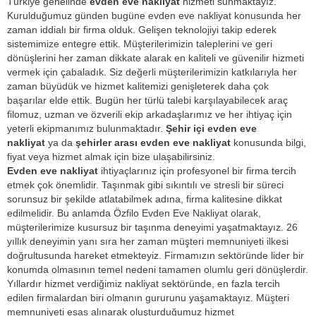
Türkiye genelinde
evden eve nakliyat
hizmeti sunmaktayız.
Kurulduğumuz günden bugüne evden eve nakliyat konusunda her
zaman iddialı bir firma olduk. Gelişen teknolojiyi takip ederek
sistemimize entegre ettik. Müşterilerimizin taleplerini ve geri
dönüşlerini her zaman dikkate alarak en kaliteli ve güvenilir hizmeti
vermek için çabaladık. Siz değerli müşterilerimizin katkılarıyla her
zaman büyüdük ve hizmet kalitemizi genişleterek daha çok
başarılar elde ettik. Bugün her türlü talebi karşılayabilecek araç
filomuz, uzman ve özverili ekip arkadaşlarımız ve her ihtiyaç için
yeterli ekipmanımız bulunmaktadır.
Şehir içi evden eve
nakliyat
ya da
şehirler arası evden eve nakliyat
konusunda bilgi,
fiyat veya hizmet almak için bize ulaşabilirsiniz.
Evden eve nakliyat
ihtiyaçlarınız için profesyonel bir firma tercih
etmek çok önemlidir. Taşınmak gibi sıkıntılı ve stresli bir süreci
sorunsuz bir şekilde atlatabilmek adına, firma kalitesine dikkat
edilmelidir. Bu anlamda Özfilo Evden Eve Nakliyat olarak,
müşterilerimize kusursuz bir taşınma deneyimi yaşatmaktayız. 26
yıllık deneyimin yanı sıra her zaman müşteri memnuniyeti ilkesi
doğrultusunda hareket etmekteyiz. Firmamızın sektöründe lider bir
konumda olmasının temel nedeni tamamen olumlu geri dönüşlerdir.
Yıllardır hizmet verdiğimiz nakliyat sektöründe, en fazla tercih
edilen firmalardan biri olmanın gururunu yaşamaktayız. Müşteri
memnuniyeti esas alınarak oluşturduğumuz hizmet