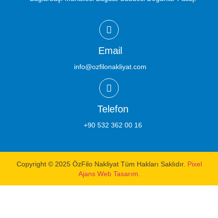
Email
info@ozfilonakliyat.com
Telefon
+90 532 362 00 16
Copyright © 2025 ÖzFilo Nakliyat Tüm Hakları Saklıdır.
Pixel
Ajans Web Tasarım.