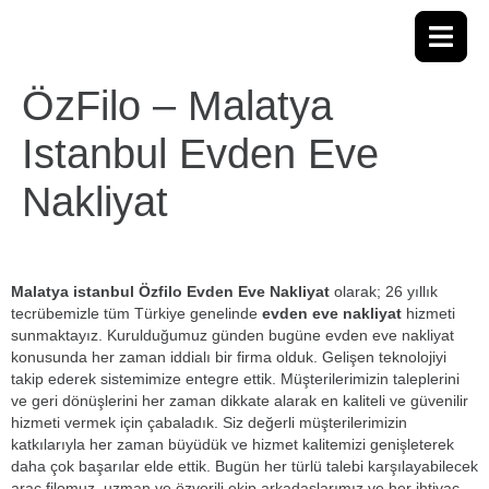
ÖzFilo – Malatya
Istanbul Evden Eve
Nakliyat
Malatya istanbul Özfilo Evden Eve Nakliyat
olarak; 26 yıllık
tecrübemizle tüm Türkiye genelinde
evden eve nakliyat
hizmeti
sunmaktayız. Kurulduğumuz günden bugüne evden eve nakliyat
konusunda her zaman iddialı bir firma olduk. Gelişen teknolojiyi
takip ederek sistemimize entegre ettik. Müşterilerimizin taleplerini
ve geri dönüşlerini her zaman dikkate alarak en kaliteli ve güvenilir
hizmeti vermek için çabaladık. Siz değerli müşterilerimizin
katkılarıyla her zaman büyüdük ve hizmet kalitemizi genişleterek
daha çok başarılar elde ettik. Bugün her türlü talebi karşılayabilecek
araç filomuz, uzman ve özverili ekip arkadaşlarımız ve her ihtiyaç