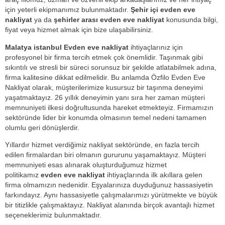
için yeterli ekipmanımız bulunmaktadır.
Şehir içi evden eve
nakliyat
ya da
şehirler arası evden eve nakliyat
konusunda bilgi,
fiyat veya hizmet almak için bize ulaşabilirsiniz.
Malatya istanbul Evden eve nakliyat
ihtiyaçlarınız için
profesyonel bir firma tercih etmek çok önemlidir. Taşınmak gibi
sıkıntılı ve stresli bir süreci sorunsuz bir şekilde atlatabilmek adına,
firma kalitesine dikkat edilmelidir. Bu anlamda Özfilo Evden Eve
Nakliyat olarak, müşterilerimize kusursuz bir taşınma deneyimi
yaşatmaktayız. 26 yıllık deneyimin yanı sıra her zaman müşteri
memnuniyeti ilkesi doğrultusunda hareket etmekteyiz. Firmamızın
sektöründe lider bir konumda olmasının temel nedeni tamamen
olumlu geri dönüşlerdir.
Yıllardır hizmet verdiğimiz nakliyat sektöründe, en fazla tercih
edilen firmalardan biri olmanın gururunu yaşamaktayız. Müşteri
memnuniyeti esas alınarak oluşturduğumuz hizmet
politikamız
evden eve nakliyat
ihtiyaçlarında ilk akıllara gelen
firma olmamızın nedenidir. Eşyalarınıza duyduğunuz hassasiyetin
farkındayız. Aynı hassasiyetle çalışmalarımızı yürütmekte ve büyük
bir titizlikle çalışmaktayız. Nakliyat alanında birçok avantajlı hizmet
seçeneklerimiz bulunmaktadır.