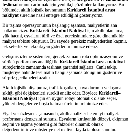
teslimat
oranını artırmak için yenilikçi çözümler kullanıyoruz. Bu
bölümde, akıllı lojistik kavramının
Kırklareli İstanbul arası
nakliyat
sürecine nasıl entegre edildiğini gösteriyoruz.
Bir taşıma operasyonunun başlangıç aşaması, maliyetlerin ana
hatlarını çizer.
Kırklareli–İstanbul Nakliyat
için akıllı planlama,
yük hacmi, eşyaların türü ve özel gereksinimlere göre dinamik bir
maliyet tablosu oluşturur. Bu sayede gereksiz maliyetlerden kaçınır,
tek seferlik ve tekrarlayan giderleri minimize ederiz.
Gelişmiş izleme sistemleri, gerçek zamanlı rota optimizasyonu ve
sürücü performans analitiği ile
Kırklareli İstanbul arası nakliyat
süreçlerinde zamanında teslimat garantisi sağlarız. Canlı takip,
müşteriye halinde teslimatın hangi aşamada olduğunu gösterir ve
sürpriz gecikmeleri azaltır.
Akıllı lojistik altyapımız, trafik koşulları, hava durumu ve taşıma
sıklığı gibi değişkenleri sürekli analiz eder. Böylece
Kırklareli–
İstanbul Nakliyat
için en uygun rotayı otomatik olarak seçer,
yükleri dengeler ve boşta kalma sürelerini minimize eder.
Fiyat ve sözleşme aşamasında, akıllı analizler ile en iyi maliyet-
performans dengesini sunarız. Eşyaların kırılganlık düzeyi, ekipman
seçimi ve taşıma yöntemi gibi faktörler dinamik olarak
değerlendirilir ve müşteriye net maliyet fayda tablosu sunulur.