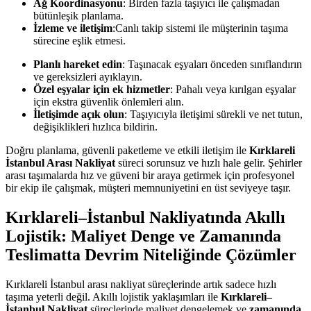
Ağ Koordinasyonu
: Birden fazla taşıyıcı ile çalışmadan
bütünleşik planlama.
İzleme ve iletişim
:Canlı takip sistemi ile müşterinin taşıma
sürecine eşlik etmesi.
Planlı hareket edin
: Taşınacak eşyaları önceden sınıflandırın
ve gereksizleri ayıklayın.
Özel eşyalar için ek hizmetler
: Pahalı veya kırılgan eşyalar
için ekstra güvenlik önlemleri alın.
İletişimde açık olun
: Taşıyıcıyla iletişimi sürekli ve net tutun,
değişiklikleri hızlıca bildirin.
Doğru planlama, güvenli paketleme ve etkili iletişim ile
Kırklareli
İstanbul Arası Nakliyat
süreci sorunsuz ve hızlı hale gelir. Şehirler
arası taşımalarda hız ve güveni bir araya getirmek için profesyonel
bir ekip ile çalışmak, müşteri memnuniyetini en üst seviyeye taşır.
Kırklareli–İstanbul Nakliyatında Akıllı
Lojistik: Maliyet Denge ve Zamanında
Teslimatta Devrim Niteliğinde Çözümler
Kırklareli İstanbul arası nakliyat süreçlerinde artık sadece hızlı
taşıma yeterli değil. Akıllı lojistik yaklaşımları ile
Kırklareli–
İstanbul Nakliyat
süreçlerinde maliyet dengelemek ve
zamanında