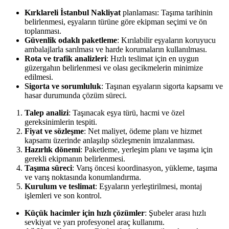
Kırklareli İstanbul Nakliyat
planlaması: Taşıma tarihinin
belirlenmesi, eşyaların türüne göre ekipman seçimi ve ön
toplanması.
Güvenlik odaklı paketleme
: Kırılabilir eşyaların koruyucu
ambalajlarla sarılması ve harde korumaların kullanılması.
Rota ve trafik analizleri
: Hızlı teslimat için en uygun
güzergahın belirlenmesi ve olası gecikmelerin minimize
edilmesi.
Sigorta ve sorumluluk
: Taşınan eşyaların sigorta kapsamı ve
hasar durumunda çözüm süreci.
Talep analizi
: Taşınacak eşya türü, hacmi ve özel
gereksinimlerin tespiti.
Fiyat ve sözleşme
: Net maliyet, ödeme planı ve hizmet
kapsamı üzerinde anlaşılıp sözleşmenin imzalanması.
Hazırlık dönemi
: Paketleme, yerleşim planı ve taşıma için
gerekli ekipmanın belirlenmesi.
Taşıma süreci
: Varış öncesi koordinasyon, yükleme, taşıma
ve varış noktasında konumlandırma.
Kurulum ve teslimat
: Eşyaların yerleştirilmesi, montaj
işlemleri ve son kontrol.
Küçük hacimler için hızlı çözümler
: Şubeler arası hızlı
sevkiyat ve yarı profesyonel araç kullanımı.