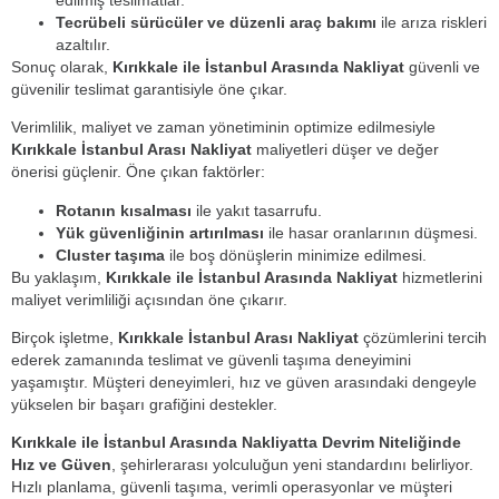
Tecrübeli sürücüler ve düzenli araç bakımı
ile arıza riskleri
azaltılır.
Sonuç olarak,
Kırıkkale ile İstanbul Arasında Nakliyat
güvenli ve
güvenilir teslimat garantisiyle öne çıkar.
Verimlilik, maliyet ve zaman yönetiminin optimize edilmesiyle
Kırıkkale İstanbul Arası Nakliyat
maliyetleri düşer ve değer
önerisi güçlenir. Öne çıkan faktörler:
Rotanın kısalması
ile yakıt tasarrufu.
Yük güvenliğinin artırılması
ile hasar oranlarının düşmesi.
Cluster taşıma
ile boş dönüşlerin minimize edilmesi.
Bu yaklaşım,
Kırıkkale ile İstanbul Arasında Nakliyat
hizmetlerini
maliyet verimliliği açısından öne çıkarır.
Birçok işletme,
Kırıkkale İstanbul Arası Nakliyat
çözümlerini tercih
ederek zamanında teslimat ve güvenli taşıma deneyimini
yaşamıştır. Müşteri deneyimleri, hız ve güven arasındaki dengeyle
yükselen bir başarı grafiğini destekler.
Kırıkkale ile İstanbul Arasında Nakliyatta Devrim Niteliğinde
Hız ve Güven
, şehirlerarası yolculuğun yeni standardını belirliyor.
Hızlı planlama, güvenli taşıma, verimli operasyonlar ve müşteri