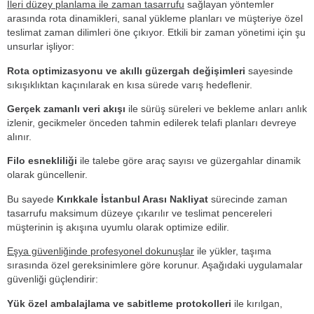
İleri düzey planlama ile zaman tasarrufu
sağlayan yöntemler
arasında rota dinamikleri, sanal yükleme planları ve müşteriye özel
teslimat zaman dilimleri öne çıkıyor. Etkili bir zaman yönetimi için şu
unsurlar işliyor:
Rota optimizasyonu ve akıllı güzergah değişimleri
sayesinde
sıkışıklıktan kaçınılarak en kısa sürede varış hedeflenir.
Gerçek zamanlı veri akışı
ile sürüş süreleri ve bekleme anları anlık
izlenir, gecikmeler önceden tahmin edilerek telafi planları devreye
alınır.
Filo esnekliliği
ile talebe göre araç sayısı ve güzergahlar dinamik
olarak güncellenir.
Bu sayede
Kırıkkale İstanbul Arası Nakliyat
sürecinde zaman
tasarrufu maksimum düzeye çıkarılır ve teslimat pencereleri
müşterinin iş akışına uyumlu olarak optimize edilir.
Eşya güvenliğinde profesyonel dokunuşlar
ile yükler, taşıma
sırasında özel gereksinimlere göre korunur. Aşağıdaki uygulamalar
güvenliği güçlendirir:
Yük özel ambalajlama ve sabitleme protokolleri
ile kırılgan,