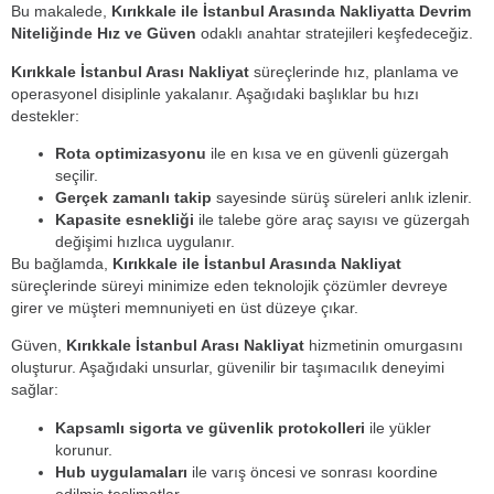
Bu makalede,
Kırıkkale ile İstanbul Arasında Nakliyatta Devrim
Niteliğinde Hız ve Güven
odaklı anahtar stratejileri keşfedeceğiz.
Kırıkkale İstanbul Arası Nakliyat
süreçlerinde hız, planlama ve
operasyonel disiplinle yakalanır. Aşağıdaki başlıklar bu hızı
destekler:
Rota optimizasyonu
ile en kısa ve en güvenli güzergah
seçilir.
Gerçek zamanlı takip
sayesinde sürüş süreleri anlık izlenir.
Kapasite esnekliği
ile talebe göre araç sayısı ve güzergah
değişimi hızlıca uygulanır.
Bu bağlamda,
Kırıkkale ile İstanbul Arasında Nakliyat
süreçlerinde süreyi minimize eden teknolojik çözümler devreye
girer ve müşteri memnuniyeti en üst düzeye çıkar.
Güven,
Kırıkkale İstanbul Arası Nakliyat
hizmetinin omurgasını
oluşturur. Aşağıdaki unsurlar, güvenilir bir taşımacılık deneyimi
sağlar:
Kapsamlı sigorta ve güvenlik protokolleri
ile yükler
korunur.
Hub uygulamaları
ile varış öncesi ve sonrası koordine
edilmiş teslimatlar.