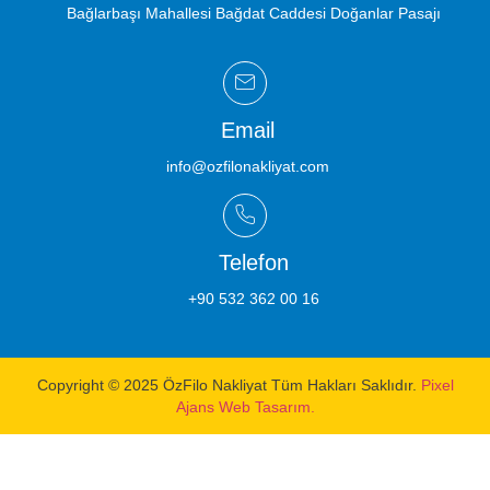
Bağlarbaşı Mahallesi Bağdat Caddesi Doğanlar Pasajı
Email
info@ozfilonakliyat.com
Telefon
+90 532 362 00 16
Copyright © 2025 ÖzFilo Nakliyat Tüm Hakları Saklıdır.
Pixel
Ajans Web Tasarım.