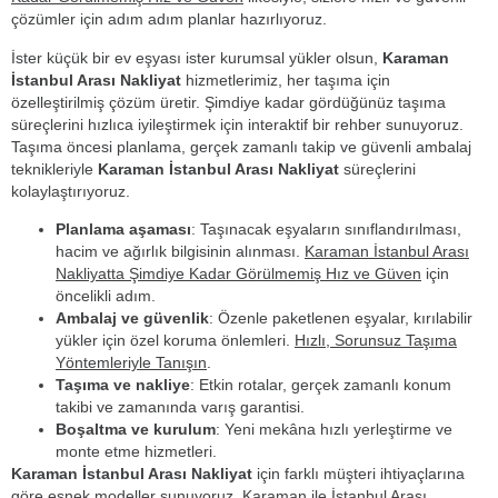
çözümler için adım adım planlar hazırlıyoruz.
İster küçük bir ev eşyası ister kurumsal yükler olsun,
Karaman
İstanbul Arası Nakliyat
hizmetlerimiz, her taşıma için
özelleştirilmiş çözüm üretir. Şimdiye kadar gördüğünüz taşıma
süreçlerini hızlıca iyileştirmek için interaktif bir rehber sunuyoruz.
Taşıma öncesi planlama, gerçek zamanlı takip ve güvenli ambalaj
teknikleriyle
Karaman İstanbul Arası Nakliyat
süreçlerini
kolaylaştırıyoruz.
Planlama aşaması
: Taşınacak eşyaların sınıflandırılması,
hacim ve ağırlık bilgisinin alınması.
Karaman İstanbul Arası
Nakliyatta Şimdiye Kadar Görülmemiş Hız ve Güven
için
öncelikli adım.
Ambalaj ve güvenlik
: Özenle paketlenen eşyalar, kırılabilir
yükler için özel koruma önlemleri.
Hızlı, Sorunsuz Taşıma
Yöntemleriyle Tanışın
.
Taşıma ve nakliye
: Etkin rotalar, gerçek zamanlı konum
takibi ve zamanında varış garantisi.
Boşaltma ve kurulum
: Yeni mekâna hızlı yerleştirme ve
monte etme hizmetleri.
Karaman İstanbul Arası Nakliyat
için farklı müşteri ihtiyaçlarına
göre esnek modeller sunuyoruz.
Karaman ile İstanbul Arası