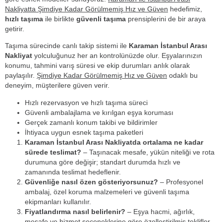
Nakliyatta Şimdiye Kadar Görülmemiş Hız ve Güven
hedefimiz,
hızlı taşıma
ile birlikte
güvenli taşıma
prensiplerini de bir araya
getirir.
Taşıma sürecinde canlı takip sistemi ile
Karaman İstanbul Arası
Nakliyat
yolculuğunuz her an kontrolünüzde olur. Eşyalarınızın
konumu, tahmini varış süresi ve ekip durumları anlık olarak
paylaşılır.
Şimdiye Kadar Görülmemiş Hız ve Güven
odaklı bu
deneyim, müşterilere güven verir.
Hızlı rezervasyon ve hızlı taşıma süreci
Güvenli ambalajlama ve kırılgan eşya koruması
Gerçek zamanlı konum takibi ve bildirimler
İhtiyaca uygun esnek taşıma paketleri
Karaman İstanbul Arası Nakliyatda ortalama ne kadar
sürede teslimat?
– Taşınacak mesafe, yükün niteliği ve rota
durumuna göre değişir; standart durumda hızlı ve
zamanında teslimat hedeflenir.
Güvenliğe nasıl özen gösteriyorsunuz?
– Profesyonel
ambalaj, özel koruma malzemeleri ve güvenli taşıma
ekipmanları kullanılır.
Fiyatlandırma nasıl belirlenir?
– Eşya hacmi, ağırlık,
mesafe ve hizmet seçeneklerine göre özelleştirilmiş teklifler