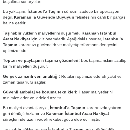
boşaltma senaryoları.
Bu yaklaşım,
İstanbul’a Taşının
sürecini sadece bir operasyon
değil,
Karaman’la Güvende Büyüyün
felsefesinin canlı bir parçası
haline getirir.
Taşınabilir yüklerin maliyetlerini düşürmek,
Karaman İstanbul
Arası Nakliyat
için kilit önemdedir. Aşağıdaki unsurlar,
İstanbul’a
Taşının
kararınızı güçlendirir ve maliyet/performans dengesini
optimize eder:
Toptan ve paylaşımlı taşıma çözümleri:
Boş taşıma riskini azaltıp
birim maliyetleri düşürür.
Gerçek zamanlı veri analitiği:
Rotaları optimize ederek yakıt ve
zaman tasarrufu sağlar.
Güvenli ambalaj ve koruma teknikleri:
Hasar maliyetlerini
minimize eder ve iadeleri azaltır.
Bu maliyet avantajlarıyla,
İstanbul’a Taşının
kararınızda yatırım
geri dönüşü hızlanır ve
Karaman İstanbul Arası Nakliyat
süreçlerinde uzun vadeli rekabet gücü elde edilmiştir.
Taşınabilir yükleriniz için
İstanbul’a Taşının
anlık görünürlük