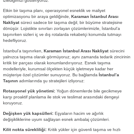
izlediğimizi gösteriyoruz.
Etkin bir taşıma planı, operasyonel esneklik ve maliyet
optimizasyonu bir araya geldiğinde,
Karaman İstanbul Arası
Nakliyat
süreci sadece bir taşıma değil, bir büyüme stratejisine
dönüşür. Lojistikte sınırları zorlayan çözümlerimizle, İstanbul’a
taşınırken sizleri iç ve dış rotalarda rekabetçi konumda tutmayı
hedefliyoruz.
İstanbul’a taşınırken,
Karaman İstanbul Arası Nakliyat
sürecini
yalnızca taşıma olarak görmüyoruz; aynı zamanda tedarik zincirinin
kritik bir parçası olarak konumlandırıyoruz. Esnek taşıma
modelleriyle, kurumsal ölçekten küçük işletmeye kadar her
müşteriye özel çözümler sunuyoruz. Bu bağlamda
İstanbul’a
Taşının
adımlarında şu stratejileri izliyoruz:
Rotasyonel yük yönetimi:
Yoğun dönemlerde bile gecikmeye
karşı proaktif planlama ile stok ve teslimat arasındaki dengeyi
koruyoruz.
Değişken yük kapsülleri:
Eşyaların hacim ve ağırlık
değişikliklerine uyum sağlayan esnek ambalaj çözümleri.
Kilit nokta sürekliliği:
Kritik yükler için güvenli taşıma ve hızlı