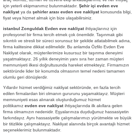
için yeterli ekipmanımız bulunmaktadır.
Şehir içi evden eve
nakliyat
ya da
şehirler arası evden eve nakliyat
konusunda bilgi,
fiyat veya hizmet almak için bize ulaşabilirsiniz.
istanbul Zonguldak Evden eve nakliyat
ihtiyaçlarınız için
profesyonel bir firma tercih etmek çok önemlidir. Taşınmak gibi
sıkıntılı ve stresli bir süreci sorunsuz bir şekilde atlatabilmek adına,
firma kalitesine dikkat edilmelidir. Bu anlamda Özfilo Evden Eve
Nakliyat olarak, müşterilerimize kusursuz bir taşınma deneyimi
yaşatmaktayız. 26 yıllık deneyimin yanı sıra her zaman müşteri
memnuniyeti ilkesi doğrultusunda hareket etmekteyiz. Firmamızın
sektöründe lider bir konumda olmasının temel nedeni tamamen
olumlu geri dönüşlerdir.
Yıllardır hizmet verdiğimiz nakliyat sektöründe, en fazla tercih
edilen firmalardan biri olmanın gururunu yaşamaktayız. Müşteri
memnuniyeti esas alınarak oluşturduğumuz hizmet
politikamız
evden eve nakliyat
ihtiyaçlarında ilk akıllara gelen
firma olmamızın nedenidir. Eşyalarınıza duyduğunuz hassasiyetin
farkındayız. Aynı hassasiyetle çalışmalarımızı yürütmekte ve büyük
bir titizlikle çalışmaktayız. Nakliyat alanında birçok avantajlı hizmet
seçeneklerimiz bulunmaktadır.