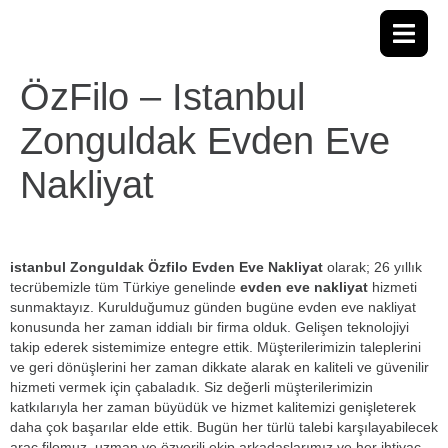
ÖzFilo – Istanbul
Zonguldak Evden Eve
Nakliyat
istanbul Zonguldak Özfilo Evden Eve Nakliyat
olarak; 26 yıllık
tecrübemizle tüm Türkiye genelinde
evden eve nakliyat
hizmeti
sunmaktayız. Kurulduğumuz günden bugüne evden eve nakliyat
konusunda her zaman iddialı bir firma olduk. Gelişen teknolojiyi
takip ederek sistemimize entegre ettik. Müşterilerimizin taleplerini
ve geri dönüşlerini her zaman dikkate alarak en kaliteli ve güvenilir
hizmeti vermek için çabaladık. Siz değerli müşterilerimizin
katkılarıyla her zaman büyüdük ve hizmet kalitemizi genişleterek
daha çok başarılar elde ettik. Bugün her türlü talebi karşılayabilecek
araç filomuz, uzman ve özverili ekip arkadaşlarımız ve her ihtiyaç