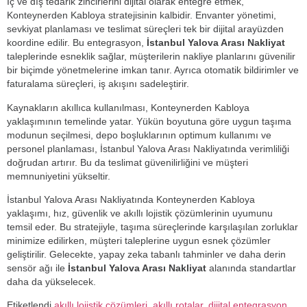
İç ve dış tedarik zincirlerini dijital olarak entegre etmek,
Konteynerden Kabloya stratejisinin kalbidir. Envanter yönetimi,
sevkiyat planlaması ve teslimat süreçleri tek bir dijital arayüzden
koordine edilir. Bu entegrasyon,
İstanbul Yalova Arası Nakliyat
taleplerinde esneklik sağlar, müşterilerin nakliye planlarını güvenilir
bir biçimde yönetmelerine imkan tanır. Ayrıca otomatik bildirimler ve
faturalama süreçleri, iş akışını sadeleştirir.
Kaynakların akıllıca kullanılması, Konteynerden Kabloya
yaklaşımının temelinde yatar. Yükün boyutuna göre uygun taşıma
modunun seçilmesi, depo boşluklarının optimum kullanımı ve
personel planlaması, İstanbul Yalova Arası Nakliyatında verimliliği
doğrudan artırır. Bu da teslimat güvenilirliğini ve müşteri
memnuniyetini yükseltir.
İstanbul Yalova Arası Nakliyatında Konteynerden Kabloya
yaklaşımı, hız, güvenlik ve akıllı lojistik çözümlerinin uyumunu
temsil eder. Bu stratejiyle, taşıma süreçlerinde karşılaşılan zorluklar
minimize edilirken, müşteri taleplerine uygun esnek çözümler
geliştirilir. Gelecekte, yapay zeka tabanlı tahminler ve daha derin
sensör ağı ile
İstanbul Yalova Arası Nakliyat
alanında standartlar
daha da yükselecek.
Etiketlendi
akıllı lojistik çözümleri
,
akıllı rotalar
,
dijital entegrasyon
,