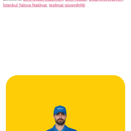
İstanbul Yalova Nakliyat
,
teslimat güvenilirliği