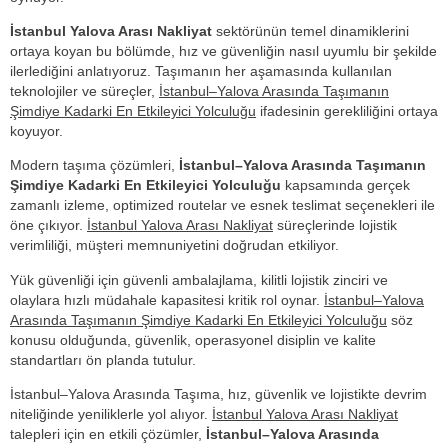
İstanbul Yalova Arası Nakliyat
sektörünün temel dinamiklerini
ortaya koyan bu bölümde, hız ve güvenliğin nasıl uyumlu bir şekilde
ilerlediğini anlatıyoruz. Taşımanın her aşamasında kullanılan
teknolojiler ve süreçler,
İstanbul–Yalova Arasında Taşımanın
Şimdiye Kadarki En Etkileyici Yolculuğu
ifadesinin gerekliliğini ortaya
koyuyor.
Modern taşıma çözümleri,
İstanbul–Yalova Arasında Taşımanın
Şimdiye Kadarki En Etkileyici Yolculuğu
kapsamında gerçek
zamanlı izleme, optimized routelar ve esnek teslimat seçenekleri ile
öne çıkıyor.
İstanbul Yalova Arası Nakliyat
süreçlerinde lojistik
verimliliği, müşteri memnuniyetini doğrudan etkiliyor.
Yük güvenliği için güvenli ambalajlama, kilitli lojistik zinciri ve
olaylara hızlı müdahale kapasitesi kritik rol oynar.
İstanbul–Yalova
Arasında Taşımanın Şimdiye Kadarki En Etkileyici Yolculuğu
söz
konusu olduğunda, güvenlik, operasyonel disiplin ve kalite
standartları ön planda tutulur.
İstanbul–Yalova Arasında Taşıma, hız, güvenlik ve lojistikte devrim
niteliğinde yeniliklerle yol alıyor.
İstanbul Yalova Arası Nakliyat
talepleri için en etkili çözümler,
İstanbul–Yalova Arasında