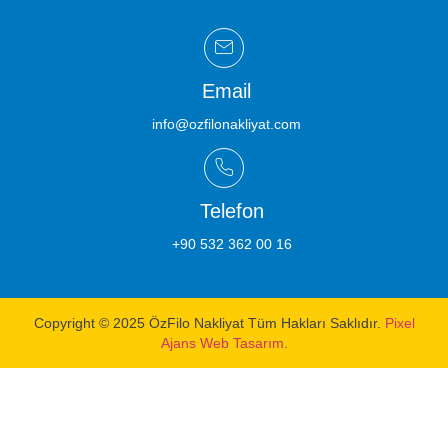
Email
info@ozfilonakliyat.com
Telefon
+90 532 362 00 16
Copyright © 2025 ÖzFilo Nakliyat Tüm Hakları Saklıdır.
Pixel
Ajans Web Tasarım.