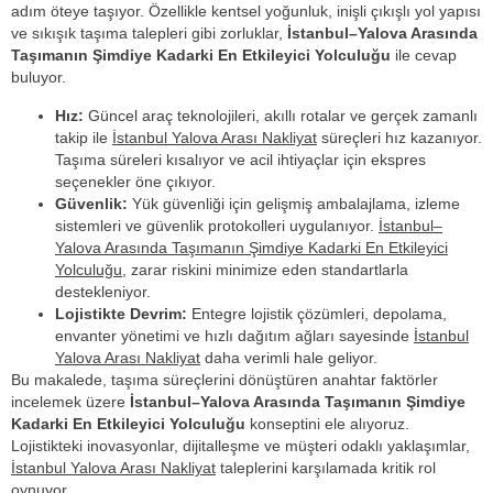
adım öteye taşıyor. Özellikle kentsel yoğunluk, inişli çıkışlı yol yapısı
ve sıkışık taşıma talepleri gibi zorluklar,
İstanbul–Yalova Arasında
Taşımanın Şimdiye Kadarki En Etkileyici Yolculuğu
ile cevap
buluyor.
Hız:
Güncel araç teknolojileri, akıllı rotalar ve gerçek zamanlı
takip ile
İstanbul Yalova Arası Nakliyat
süreçleri hız kazanıyor.
Taşıma süreleri kısalıyor ve acil ihtiyaçlar için ekspres
seçenekler öne çıkıyor.
Güvenlik:
Yük güvenliği için gelişmiş ambalajlama, izleme
sistemleri ve güvenlik protokolleri uygulanıyor.
İstanbul–
Yalova Arasında Taşımanın Şimdiye Kadarki En Etkileyici
Yolculuğu
, zarar riskini minimize eden standartlarla
destekleniyor.
Lojistikte Devrim:
Entegre lojistik çözümleri, depolama,
envanter yönetimi ve hızlı dağıtım ağları sayesinde
İstanbul
Yalova Arası Nakliyat
daha verimli hale geliyor.
Bu makalede, taşıma süreçlerini dönüştüren anahtar faktörler
incelemek üzere
İstanbul–Yalova Arasında Taşımanın Şimdiye
Kadarki En Etkileyici Yolculuğu
konseptini ele alıyoruz.
Lojistikteki inovasyonlar, dijitalleşme ve müşteri odaklı yaklaşımlar,
İstanbul Yalova Arası Nakliyat
taleplerini karşılamada kritik rol
oynuyor.