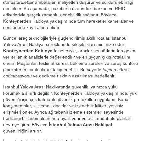
dönüştürülebilir
ambalajlar, maliyetleri düşürür ve sürdürülebilirliği
destekler. Bu aşamada, paketlerin üzerindeki barkod ve RFID
etiketleriyle gerçek zamanlı izlenebilirlik sağlanır. Böylece
Konteynerden Kabloya yaklaşımında tüm hareketler kameralar ve
sensörlerle kayıt altına alınır.
Güncel araç teknolojileriyle güçlendirilmiş akıllı rotalar, İstanbul
Yalova Arası Nakliyat süreçlerinde sıkışıklıkları minimize eder.
Konteynerden Kabloya
felsefesiyle, araçlar sensörlerinden gelen
verileri anlık analizlerle değerlendirir ve en uygun çıkış rotalarını
önerir. Müşteriler, teslimat süresi, bekleme süreleri ve sürüş konforu
gibi kriterleri canlı olarak takip edebilir. Bu sayede
taşıma süresi
optimizasyonu
ve
gecikme riskinin azaltılması
hedeflenir.
İstanbul Yalova Arası Nakliyatında güvenlik, yalnızca yükü
korumakla sınırlı değildir. Konteynerden Kabloya yaklaşımında, yük
güvenliği için çok katmanlı güvenlik protokolleri uygulanır. Kapalı
konşimentolar, kilitlemeli zincirler ve izlenebilir kilitler, yetkisiz
erişimleri önler. Ayrıca ağ tabanlı izleme sistemleri sayesinde
herhangi bir anomali anında uyarı verir ve acil müdahale planları
devreye girer. Böylece
İstanbul Yalova Arası Nakliyat
güvenilirliğini artırır.