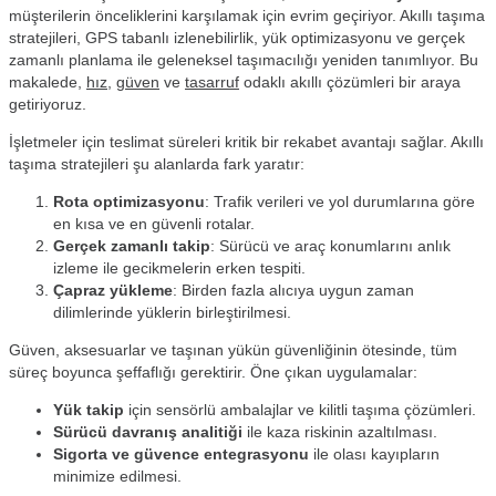
müşterilerin önceliklerini karşılamak için evrim geçiriyor. Akıllı taşıma
stratejileri, GPS tabanlı izlenebilirlik, yük optimizasyonu ve gerçek
zamanlı planlama ile geleneksel taşımacılığı yeniden tanımlıyor. Bu
makalede,
hız
,
güven
ve
tasarruf
odaklı akıllı çözümleri bir araya
getiriyoruz.
İşletmeler için teslimat süreleri kritik bir rekabet avantajı sağlar. Akıllı
taşıma stratejileri şu alanlarda fark yaratır:
Rota optimizasyonu
: Trafik verileri ve yol durumlarına göre
en kısa ve en güvenli rotalar.
Gerçek zamanlı takip
: Sürücü ve araç konumlarını anlık
izleme ile gecikmelerin erken tespiti.
Çapraz yükleme
: Birden fazla alıcıya uygun zaman
dilimlerinde yüklerin birleştirilmesi.
Güven, aksesuarlar ve taşınan yükün güvenliğinin ötesinde, tüm
süreç boyunca şeffaflığı gerektirir. Öne çıkan uygulamalar:
Yük takip
için sensörlü ambalajlar ve kilitli taşıma çözümleri.
Sürücü davranış analitiği
ile kaza riskinin azaltılması.
Sigorta ve güvence entegrasyonu
ile olası kayıpların
minimize edilmesi.