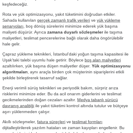
keşfedeceğiz.
Rota ve yük optimizasyonu, yakıt tüketimini doğrudan etkiler.
Sahada kullanılan
gerçek zamanlı trafik verileri
ve
yük yükleme
senaryoları
, boş dönüş sürelerini minimize ederek yük başına
maliyeti düşürür. Ayrıca
zamana duyarlı sözleşmeler
ile taşıma
maliyetleri, teslimat pencerelerine bağlı olarak daha öngörülebilir
hale gelir.
Çapraz yükleme teknikleri, İstanbul’daki yoğun taşıma kapasitesi ile
Uşak’taki talebi uyumlu hale getirir. Böylece
boş alan maliyetleri
azaltılırken, yük başına düşen maliyetler düşer.
Yük optimizasyonu
algoritmaları
, aynı araçla birden çok müşterinin siparişlerini etkili
şekilde birleştirerek tasarruf sağlar.
Enerji verimli sürüş teknikleri ve periyodik bakım, sürpriz arıza
risklerini minimize eder. Bu da acil onarım giderlerini ve teslimat
gecikmelerinden doğan cezaları azaltır.
Medya tabanlı sürücü
davranış analitiği
ile yakıt tüketimi kontrol altında tutulur ve bütçeye
aşırı yüklenmeden çalışır.
Akıllı sözleşmeler,
fatura süreçleri
ve
teslimat formları
dijitalleştirilerek yazılım hataları ve zaman kayıpları engellenir. Bu