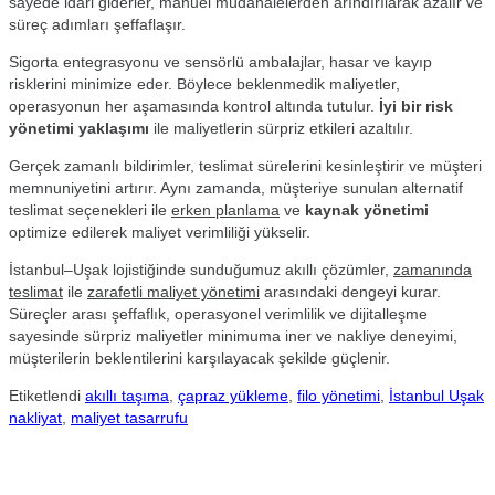
sayede idari giderler, manuel müdahalelerden arındırılarak azalır ve
süreç adımları şeffaflaşır.
Sigorta entegrasyonu ve sensörlü ambalajlar, hasar ve kayıp
risklerini minimize eder. Böylece beklenmedik maliyetler,
operasyonun her aşamasında kontrol altında tutulur.
İyi bir risk
yönetimi yaklaşımı
ile maliyetlerin sürpriz etkileri azaltılır.
Gerçek zamanlı bildirimler, teslimat sürelerini kesinleştirir ve müşteri
memnuniyetini artırır. Aynı zamanda, müşteriye sunulan alternatif
teslimat seçenekleri ile
erken planlama
ve
kaynak yönetimi
optimize edilerek maliyet verimliliği yükselir.
İstanbul–Uşak lojistiğinde sunduğumuz akıllı çözümler,
zamanında
teslimat
ile
zarafetli maliyet yönetimi
arasındaki dengeyi kurar.
Süreçler arası şeffaflık, operasyonel verimlilik ve dijitalleşme
sayesinde sürpriz maliyetler minimuma iner ve nakliye deneyimi,
müşterilerin beklentilerini karşılayacak şekilde güçlenir.
Etiketlendi
akıllı taşıma
,
çapraz yükleme
,
filo yönetimi
,
İstanbul Uşak
nakliyat
,
maliyet tasarrufu