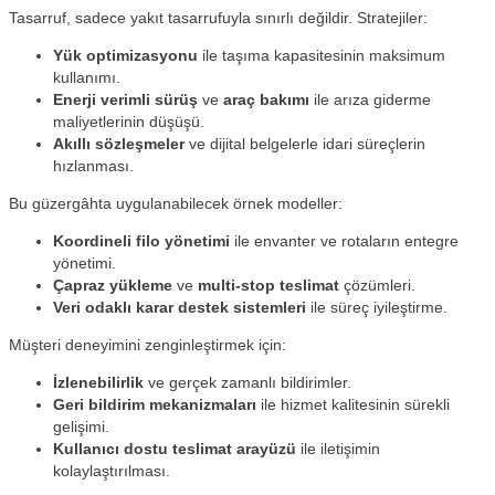
Tasarruf, sadece yakıt tasarrufuyla sınırlı değildir. Stratejiler:
Yük optimizasyonu
ile taşıma kapasitesinin maksimum
kullanımı.
Enerji verimli sürüş
ve
araç bakımı
ile arıza giderme
maliyetlerinin düşüşü.
Akıllı sözleşmeler
ve dijital belgelerle idari süreçlerin
hızlanması.
Bu güzergâhta uygulanabilecek örnek modeller:
Koordineli filo yönetimi
ile envanter ve rotaların entegre
yönetimi.
Çapraz yükleme
ve
multi-stop teslimat
çözümleri.
Veri odaklı karar destek sistemleri
ile süreç iyileştirme.
Müşteri deneyimini zenginleştirmek için:
İzlenebilirlik
ve gerçek zamanlı bildirimler.
Geri bildirim mekanizmaları
ile hizmet kalitesinin sürekli
gelişimi.
Kullanıcı dostu teslimat arayüzü
ile iletişimin
kolaylaştırılması.