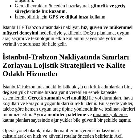
oluşturun.
Gerekli evrakları önceden hazırlayarak
gümrük ve geçiş
süreçlerinde hız kazanın
.
İzlenebilirlik için
GPS ve dijital imza
kullanın.
İstanbul ile Trabzon arasındaki nakliyat,
hız
,
güven
ve
mükemmel
müşteri deneyimi
hedefleriyle şekillenir. Doğru planlama, uygun
araç seçimi ve teknolojinin etkin kullanımı sayesinde yolculuk
verimli ve sorunsuz bir hale gelir.
İstanbul-Trabzon Nakliyatında Sınırları
Zorlayan Lojistik Stratejileri ve Kalite
Odaklı Hizmetler
İstanbul-Trabzon arasındaki lojistik akışta en kritik adımlardan biri,
değişen yük hacmine hızlıca yanıt verebilen esnek kapasite
sistemleridir.
Gerçek zamanlı veri analitiği
ile yol durumları, hava
koşulları ve karayolu yoğunlukları sürekli izlenir. Bu sayede yükler,
talebe göre
hemen uygun araç tipine yönlendirilir ve teslimat süreleri
minimize edilir. Ayrıca
modüler paletleme
ve
dinamik yükleme-
katma planları
sayesinde ağır yükler bile güvenli bir şekilde taşınır.
Operasyonel olarak, rota alternatiflerini içeren simülasyonlar
çalıştırılarak en hızlı ve güvenli rotalar önceden belirlenir. Acil