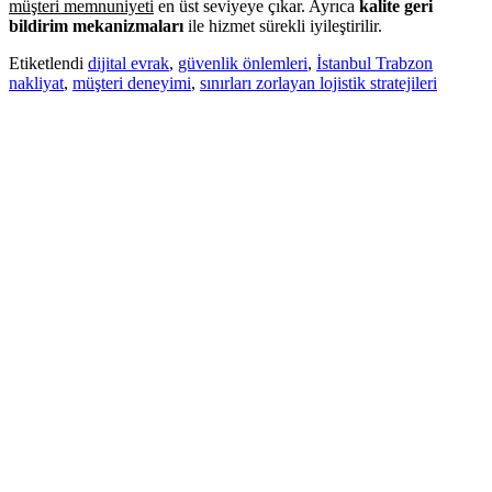
müşteri memnuniyeti
en üst seviyeye çıkar. Ayrıca
kalite geri
bildirim mekanizmaları
ile hizmet sürekli iyileştirilir.
Etiketlendi
dijital evrak
,
güvenlik önlemleri
,
İstanbul Trabzon
nakliyat
,
müşteri deneyimi
,
sınırları zorlayan lojistik stratejileri