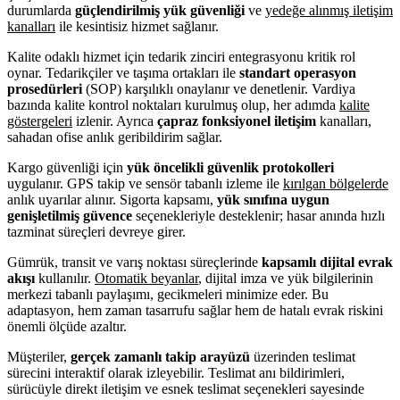
durumlarda
güçlendirilmiş yük güvenliği
ve
yedeğe alınmış iletişim
kanalları
ile kesintisiz hizmet sağlanır.
Kalite odaklı hizmet için tedarik zinciri entegrasyonu kritik rol
oynar. Tedarikçiler ve taşıma ortakları ile
standart operasyon
prosedürleri
(SOP) karşılıklı onaylanır ve denetlenir. Vardiya
bazında kalite kontrol noktaları kurulmuş olup, her adımda
kalite
göstergeleri
izlenir. Ayrıca
çapraz fonksiyonel iletişim
kanalları,
sahadan ofise anlık geribildirim sağlar.
Kargo güvenliği için
yük öncelikli güvenlik protokolleri
uygulanır. GPS takip ve sensör tabanlı izleme ile
kırılgan bölgelerde
anlık uyarılar alınır. Sigorta kapsamı,
yük sınıfına uygun
genişletilmiş güvence
seçenekleriyle desteklenir; hasar anında hızlı
tazminat süreçleri devreye girer.
Gümrük, transit ve varış noktası süreçlerinde
kapsamlı dijital evrak
akışı
kullanılır.
Otomatik beyanlar
, dijital imza ve yük bilgilerinin
merkezi tabanlı paylaşımı, gecikmeleri minimize eder. Bu
adaptasyon, hem zaman tasarrufu sağlar hem de hatalı evrak riskini
önemli ölçüde azaltır.
Müşteriler,
gerçek zamanlı takip arayüzü
üzerinden teslimat
sürecini interaktif olarak izleyebilir. Teslimat anı bildirimleri,
sürücüyle direkt iletişim ve esnek teslimat seçenekleri sayesinde