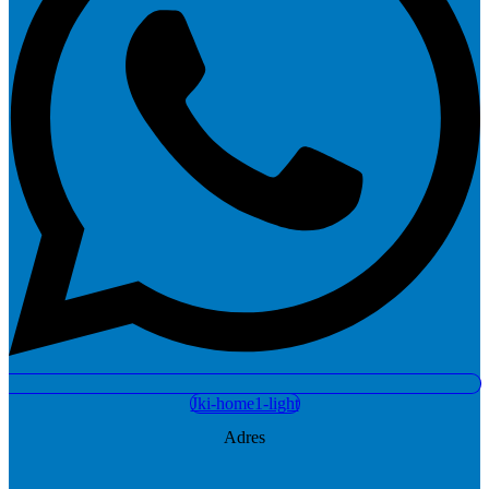
Jki-home1-light
Adres