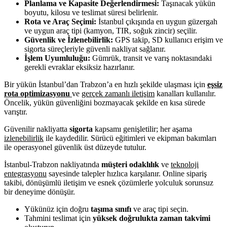
Planlama ve Kapasite Değerlendirmesi:
Taşınacak yükün
boyutu, kilosu ve teslimat süresi belirlenir.
Rota ve Araç Seçimi:
İstanbul çıkışında en uygun güzergah
ve uygun araç tipi (kamyon, TIR, soğuk zincir) seçilir.
Güvenlik ve İzlenebilirlik:
GPS takip, SD kullanıcı erişim ve
sigorta süreçleriyle güvenli nakliyat sağlanır.
İşlem Uyumluluğu:
Gümrük, transit ve varış noktasındaki
gerekli evraklar eksiksiz hazırlanır.
Bir yükün İstanbul’dan Trabzon’a en hızlı şekilde ulaşması için
eşsiz
rota optimizasyonu
ve
gerçek zamanlı iletişim
kanalları kullanılır.
Öncelik, yükün güvenliğini bozmayacak şekilde en kısa sürede
varıştır.
Güvenilir nakliyatta
sigorta
kapsamı genişletilir; her aşama
izlenebilirlik
ile kaydedilir. Sürücü eğitimleri ve ekipman bakımları
ile operasyonel güvenlik üst düzeyde tutulur.
İstanbul-Trabzon nakliyatında
müşteri odaklılık
ve
teknoloji
entegrasyonu
sayesinde talepler hızlıca karşılanır. Online sipariş
takibi, dönüşümlü iletişim ve esnek çözümlerle yolculuk sorunsuz
bir deneyime dönüşür.
Yükünüz için doğru
taşıma sınıfı
ve araç tipi seçin.
Tahmini teslimat için
yüksek doğrulukta zaman takvimi