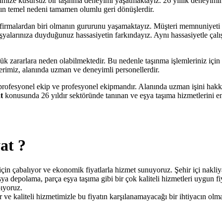
imize kusursuz bir taşınma deneyimi yaşatmaktayız. 26 yıllık deneyimi
ın temel nedeni tamamen olumlu geri dönüşlerdir.
len firmalardan biri olmanın gururunu yaşamaktayız. Müşteri memnuniyet
Eşyalarınıza duyduğunuz hassasiyetin farkındayız. Aynı hassasiyetle çalı
ük zararlara neden olabilmektedir. Bu nedenle taşınma işlemleriniz içi
rimiz, alanında uzman ve deneyimli personellerdir.
profesyonel ekip ve profesyonel ekipmandır. Alanında uzman işini hakk
t
konusunda 26 yıldır sektöründe tanınan ve eşya taşıma hizmetlerini en 
at ?
in çabalıyor ve ekonomik fiyatlarla hizmet sunuyoruz. Şehir içi nakliya
ya depolama, parça eşya taşıma gibi bir çok kaliteli hizmetleri uygun fiy
pıyoruz.
ve kaliteli hizmetimizle bu fiyatın karşılanamayacağı bir ihtiyacın olma