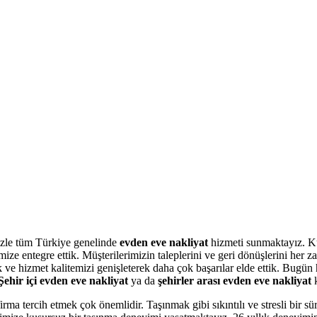
izle tüm Türkiye genelinde
evden eve nakliyat
hizmeti sunmaktayız. K
mize entegre ettik. Müşterilerimizin taleplerini ve geri dönüşlerini her z
 ve hizmet kalitemizi genişleterek daha çok başarılar elde ettik. Bugün h
Şehir içi evden eve nakliyat
ya da
şehirler arası evden eve nakliyat
k
firma tercih etmek çok önemlidir. Taşınmak gibi sıkıntılı ve stresli bir sü