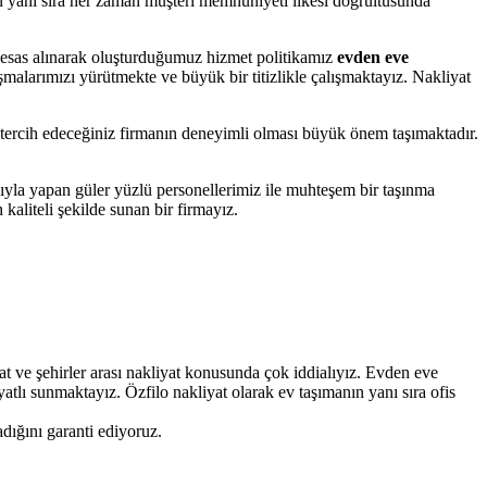
n yanı sıra her zaman müşteri memnuniyeti ilkesi doğrultusunda
i esas alınarak oluşturduğumuz hizmet politikamız
evden eve
şmalarımızı yürütmekte ve büyük bir titizlikle çalışmaktayız. Nakliyat
n tercih edeceğiniz firmanın deneyimli olması büyük önem taşımaktadır.
ıyla yapan güler yüzlü personellerimiz ile muhteşem bir taşınma
kaliteli şekilde sunan bir firmayız.
t ve şehirler arası nakliyat konusunda çok iddialıyız. Evden eve
atlı sunmaktayız. Özfilo nakliyat olarak ev taşımanın yanı sıra ofis
dığını garanti ediyoruz.