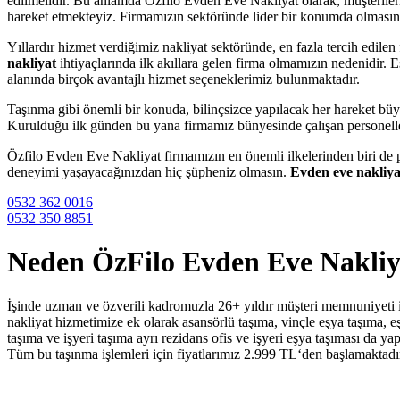
edilmelidir. Bu anlamda Özfilo Evden Eve Nakliyat olarak, müşteriler
hareket etmekteyiz. Firmamızın sektöründe lider bir konumda olmasın
Yıllardır hizmet verdiğimiz nakliyat sektöründe, en fazla tercih edi
nakliyat
ihtiyaçlarında ilk akıllara gelen firma olmamızın nedenidir. 
alanında birçok avantajlı hizmet seçeneklerimiz bulunmaktadır.
Taşınma gibi önemli bir konuda, bilinçsizce yapılacak her hareket büy
Kurulduğu ilk günden bu yana firmamız bünyesinde çalışan personelle
Özfilo Evden Eve Nakliyat firmamızın en önemli ilkelerinden biri de 
deneyimi yaşayacağınızdan hiç şüpheniz olmasın.
Evden eve nakliya
0532 362 0016
0532 350 8851
Neden ÖzFilo Evden Eve Nakliy
İşinde uzman ve özverili kadromuzla 26+ yıldır müşteri memnuniyeti iç
nakliyat hizmetimize ek olarak asansörlü taşıma, vinçle eşya taşıma, eş
taşıma ve işyeri taşıma ayrı rezidans ofis ve işyeri eşya taşıması da ya
Tüm bu taşınma işlemleri için fiyatlarımız 2.999 TL‘den başlamaktadır 