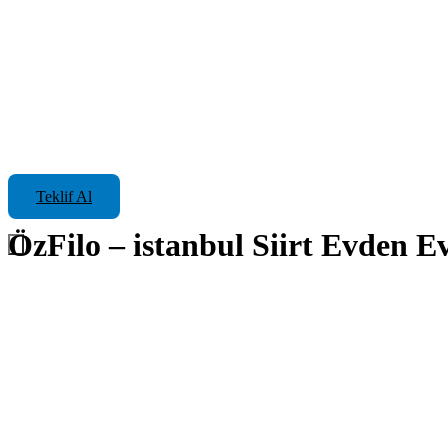
Teklif Al
ÖzFilo – istanbul Siirt Evden E