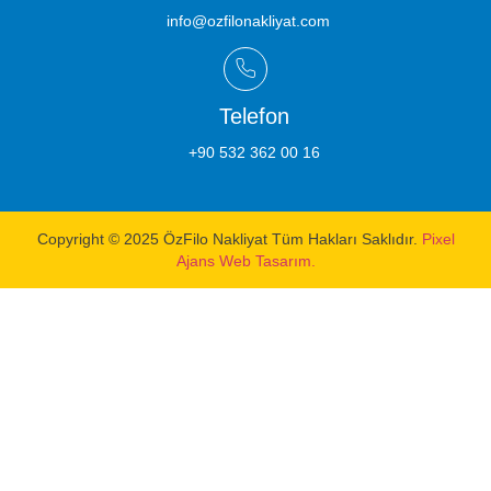
info@ozfilonakliyat.com
Telefon
+90 532 362 00 16
Copyright © 2025 ÖzFilo Nakliyat Tüm Hakları Saklıdır.
Pixel
Ajans Web Tasarım.