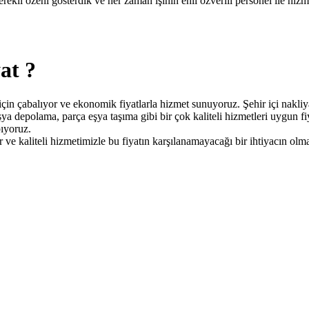
erekli özeni gösterdik ve her zaman işinin ehli özverili personel ile hiz
at ?
in çabalıyor ve ekonomik fiyatlarla hizmet sunuyoruz. Şehir içi nakliya
ya depolama, parça eşya taşıma gibi bir çok kaliteli hizmetleri uygun fiy
pıyoruz.
ve kaliteli hizmetimizle bu fiyatın karşılanamayacağı bir ihtiyacın olma