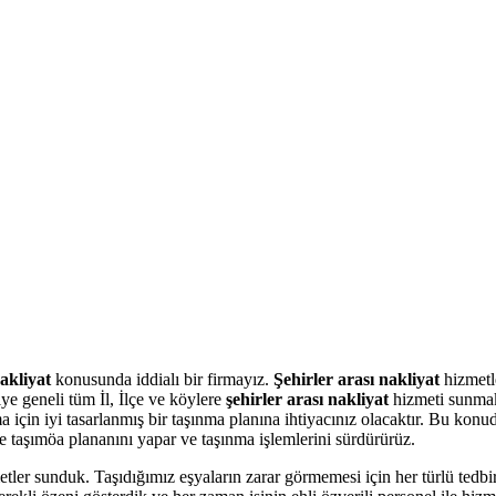
akliyat
konusunda iddialı bir firmayız.
Şehirler arası nakliyat
hizmetl
ye geneli tüm İl, İlçe ve köylere
şehirler arası nakliyat
hizmeti sunmak
için iyi tasarlanmış bir taşınma planına ihtiyacınız olacaktır. Bu konud
 taşımöa plananını yapar ve taşınma işlemlerini sürdürürüz.
 sunduk. Taşıdığımız eşyaların zarar görmemesi için her türlü tedbiri 