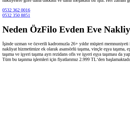
nakliyelere göre daha dikkatli ve daha meşakatli bir iştir. Her zaman g
0532 362 0016
0532 350 8851
Neden ÖzFilo Evden Eve Nakliy
İşinde uzman ve özverili kadromuzla 26+ yıldır müşteri memnuniyeti iç
nakliyat hizmetimize ek olarak asansörlü taşıma, vinçle eşya taşıma, eş
taşıma ve işyeri taşıma ayrı rezidans ofis ve işyeri eşya taşıması da ya
Tüm bu taşınma işlemleri için fiyatlarımız 2.999 TL‘den başlamaktadır 