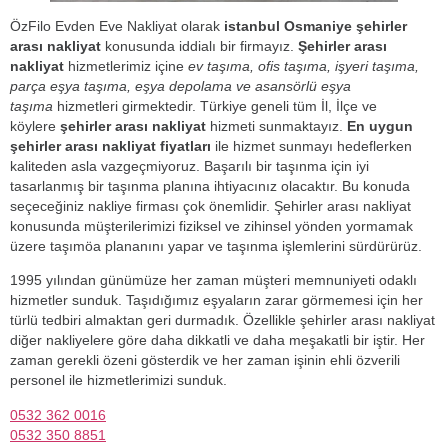
ÖzFilo Evden Eve Nakliyat olarak
istanbul Osmaniye şehirler
arası nakliyat
konusunda iddialı bir firmayız.
Şehirler arası
nakliyat
hizmetlerimiz içine
ev taşıma, ofis taşıma, işyeri taşıma,
parça eşya taşıma, eşya depolama ve asansörlü eşya
taşıma
hizmetleri girmektedir. Türkiye geneli tüm İl, İlçe ve
köylere
şehirler arası nakliyat
hizmeti sunmaktayız.
En uygun
şehirler arası nakliyat fiyatları
ile hizmet sunmayı hedeflerken
kaliteden asla vazgeçmiyoruz. Başarılı bir taşınma için iyi
tasarlanmış bir taşınma planına ihtiyacınız olacaktır. Bu konuda
seçeceğiniz nakliye firması çok önemlidir. Şehirler arası nakliyat
konusunda müşterilerimizi fiziksel ve zihinsel yönden yormamak
üzere taşımöa plananını yapar ve taşınma işlemlerini sürdürürüz.
1995 yılından günümüze her zaman müşteri memnuniyeti odaklı
hizmetler sunduk. Taşıdığımız eşyaların zarar görmemesi için her
türlü tedbiri almaktan geri durmadık. Özellikle şehirler arası nakliyat
diğer nakliyelere göre daha dikkatli ve daha meşakatli bir iştir. Her
zaman gerekli özeni gösterdik ve her zaman işinin ehli özverili
personel ile hizmetlerimizi sunduk.
0532 362 0016
0532 350 8851