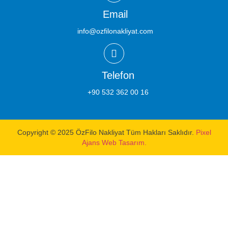
Email
info@ozfilonakliyat.com
Telefon
+90 532 362 00 16
Copyright © 2025 ÖzFilo Nakliyat Tüm Hakları Saklıdır.
Pixel
Ajans Web Tasarım.