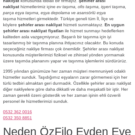
nakliyat
konusunda iddialı bir firmayız.
Şehirler arası
nakliyat
hizmetlerimiz içine
ev taşıma, ofis taşıma, işyeri taşıma,
parça eşya taşıma, eşya depolama ve asansörlü eşya
taşıma
hizmetleri girmektedir. Türkiye geneli tüm İl, İlçe ve
köylere
şehirler arası nakliyat
hizmeti sunmaktayız.
En uygun
şehirler arası nakliyat fiyatları
ile hizmet sunmayı hedeflerken
kaliteden asla vazgeçmiyoruz. Başarılı bir taşınma için iyi
tasarlanmış bir taşınma planına ihtiyacınız olacaktır. Bu konuda
seçeceğiniz nakliye firması çok önemlidir. Şehirler arası nakliyat
konusunda müşterilerimizi fiziksel ve zihinsel yönden yormamak
üzere taşımöa plananını yapar ve taşınma işlemlerini sürdürürüz.
1995 yılından günümüze her zaman müşteri memnuniyeti odaklı
hizmetler sunduk. Taşıdığımız eşyaların zarar görmemesi için her
türlü tedbiri almaktan geri durmadık. Özellikle şehirler arası nakliyat
diğer nakliyelere göre daha dikkatli ve daha meşakatli bir iştir. Her
zaman gerekli özeni gösterdik ve her zaman işinin ehli özverili
personel ile hizmetlerimizi sunduk.
0532 362 0016
0532 350 8851
Neden ÖzFilo Evden Eve