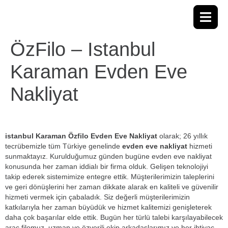
ÖzFilo – Istanbul
Karaman Evden Eve
Nakliyat
istanbul Karaman Özfilo Evden Eve Nakliyat
olarak; 26 yıllık
tecrübemizle tüm Türkiye genelinde
evden eve nakliyat
hizmeti
sunmaktayız. Kurulduğumuz günden bugüne evden eve nakliyat
konusunda her zaman iddialı bir firma olduk. Gelişen teknolojiyi
takip ederek sistemimize entegre ettik. Müşterilerimizin taleplerini
ve geri dönüşlerini her zaman dikkate alarak en kaliteli ve güvenilir
hizmeti vermek için çabaladık. Siz değerli müşterilerimizin
katkılarıyla her zaman büyüdük ve hizmet kalitemizi genişleterek
daha çok başarılar elde ettik. Bugün her türlü talebi karşılayabilecek
araç filomuz, uzman ve özverili ekip arkadaşlarımız ve her ihtiyaç