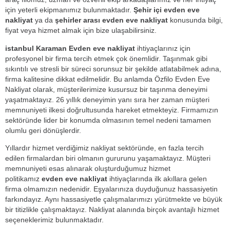
için yeterli ekipmanımız bulunmaktadır.
Şehir içi evden eve
nakliyat
ya da
şehirler arası evden eve nakliyat
konusunda bilgi,
fiyat veya hizmet almak için bize ulaşabilirsiniz.
istanbul Karaman Evden eve nakliyat
ihtiyaçlarınız için
profesyonel bir firma tercih etmek çok önemlidir. Taşınmak gibi
sıkıntılı ve stresli bir süreci sorunsuz bir şekilde atlatabilmek adına,
firma kalitesine dikkat edilmelidir. Bu anlamda Özfilo Evden Eve
Nakliyat olarak, müşterilerimize kusursuz bir taşınma deneyimi
yaşatmaktayız. 26 yıllık deneyimin yanı sıra her zaman müşteri
memnuniyeti ilkesi doğrultusunda hareket etmekteyiz. Firmamızın
sektöründe lider bir konumda olmasının temel nedeni tamamen
olumlu geri dönüşlerdir.
Yıllardır hizmet verdiğimiz nakliyat sektöründe, en fazla tercih
edilen firmalardan biri olmanın gururunu yaşamaktayız. Müşteri
memnuniyeti esas alınarak oluşturduğumuz hizmet
politikamız
evden eve nakliyat
ihtiyaçlarında ilk akıllara gelen
firma olmamızın nedenidir. Eşyalarınıza duyduğunuz hassasiyetin
farkındayız. Aynı hassasiyetle çalışmalarımızı yürütmekte ve büyük
bir titizlikle çalışmaktayız. Nakliyat alanında birçok avantajlı hizmet
seçeneklerimiz bulunmaktadır.