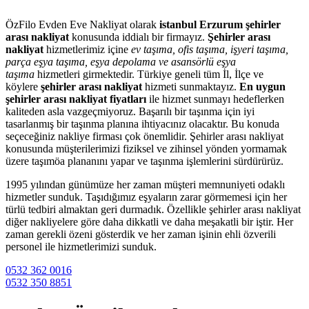
ÖzFilo Evden Eve Nakliyat olarak
istanbul Erzurum şehirler
arası nakliyat
konusunda iddialı bir firmayız.
Şehirler arası
nakliyat
hizmetlerimiz içine
ev taşıma, ofis taşıma, işyeri taşıma,
parça eşya taşıma, eşya depolama ve asansörlü eşya
taşıma
hizmetleri girmektedir. Türkiye geneli tüm İl, İlçe ve
köylere
şehirler arası nakliyat
hizmeti sunmaktayız.
En uygun
şehirler arası nakliyat fiyatları
ile hizmet sunmayı hedeflerken
kaliteden asla vazgeçmiyoruz. Başarılı bir taşınma için iyi
tasarlanmış bir taşınma planına ihtiyacınız olacaktır. Bu konuda
seçeceğiniz nakliye firması çok önemlidir. Şehirler arası nakliyat
konusunda müşterilerimizi fiziksel ve zihinsel yönden yormamak
üzere taşımöa plananını yapar ve taşınma işlemlerini sürdürürüz.
1995 yılından günümüze her zaman müşteri memnuniyeti odaklı
hizmetler sunduk. Taşıdığımız eşyaların zarar görmemesi için her
türlü tedbiri almaktan geri durmadık. Özellikle şehirler arası nakliyat
diğer nakliyelere göre daha dikkatli ve daha meşakatli bir iştir. Her
zaman gerekli özeni gösterdik ve her zaman işinin ehli özverili
personel ile hizmetlerimizi sunduk.
0532 362 0016
0532 350 8851