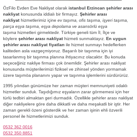
ÖzFilo Evden Eve Nakliyat olarak
istanbul Erzincan şehirler arası
nakliyat
konusunda iddialı bir firmayız.
Şehirler arası
nakliyat
hizmetlerimiz içine
ev taşıma, ofis taşıma, işyeri taşıma,
parça eşya taşıma, eşya depolama ve asansörlü eşya
taşıma
hizmetleri girmektedir. Türkiye geneli tüm İl, İlçe ve
köylere
şehirler arası nakliyat
hizmeti sunmaktayız.
En uygun
şehirler arası nakliyat fiyatları
ile hizmet sunmayı hedeflerken
kaliteden asla vazgeçmiyoruz. Başarılı bir taşınma için iyi
tasarlanmış bir taşınma planına ihtiyacınız olacaktır. Bu konuda
seçeceğiniz nakliye firması çok önemlidir. Şehirler arası nakliyat
konusunda müşterilerimizi fiziksel ve zihinsel yönden yormamak
üzere taşımöa plananını yapar ve taşınma işlemlerini sürdürürüz.
1995 yılından günümüze her zaman müşteri memnuniyeti odaklı
hizmetler sunduk. Taşıdığımız eşyaların zarar görmemesi için her
türlü tedbiri almaktan geri durmadık. Özellikle şehirler arası nakliyat
diğer nakliyelere göre daha dikkatli ve daha meşakatli bir iştir. Her
zaman gerekli özeni gösterdik ve her zaman işinin ehli özverili
personel ile hizmetlerimizi sunduk.
0532 362 0016
0532 350 8851