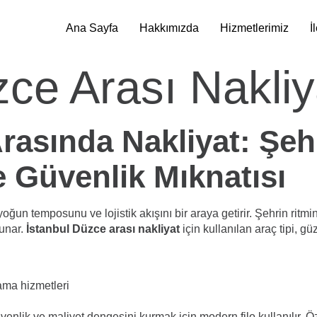
Ana Sayfa
Hakkımızda
Hizmetlerimiz
İ
zce Arası Nakliy
rasında Nakliyat: Şeh
e Güvenlik Mıknatısı
yoğun temposunu ve lojistik akışını bir araya getirir. Şehrin ritmi
sunar.
İstanbul Düzce arası nakliyat
için kullanılan araç tipi, g
ama hizmetleri
venlik ve maliyet dengesini kurmak için modern filo kullanılır. Ö