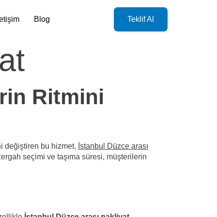
letişim
Blog
Teklif Al
at
rin Ritmini
ni değiştiren bu hizmet,
İstanbul Düzce arası
üzergah seçimi ve taşıma süresi, müşterilerin
zellikle
İstanbul Düzce arası nakliyat