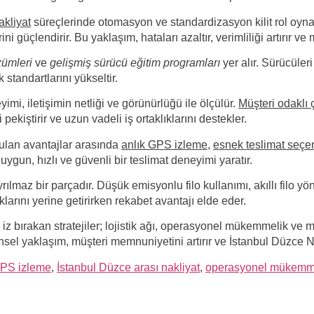
akliyat
süreçlerinde otomasyon ve standardizasyon kilit rol oyna
rini güçlendirir. Bu yaklaşım, hataları azaltır, verimliliği artırır ve 
zümleri
ve
gelişmiş sürücü eğitim programları
yer alır. Sürücüler
standartlarını yükseltir.
mi, iletişimin netliği ve görünürlüğü ile ölçülür.
Müşteri odaklı
pekiştirir ve uzun vadeli iş ortaklıklarını destekler.
nulan avantajlar arasında
anlık GPS izleme
,
esnek teslimat seçe
ygun, hızlı ve güvenli bir teslimat deneyimi yaratır.
 ayrılmaz bir parçadır. Düşük emisyonlu filo kullanımı, akıllı filo
larını yerine getirirken rekabet avantajı elde eder.
iz bırakan stratejiler; lojistik ağı, operasyonel mükemmelik ve mü
ünsel yaklaşım, müşteri memnuniyetini artırır ve
İstanbul Düzce N
PS izleme
,
İstanbul Düzce arası nakliyat
,
operasyonel mükemm