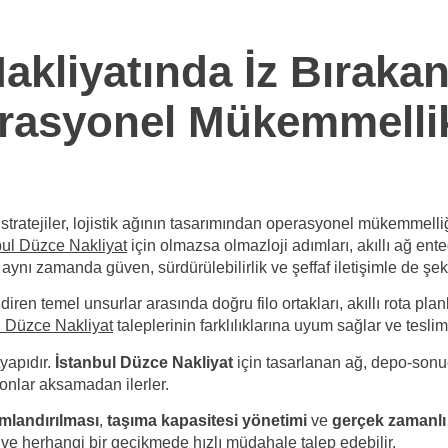
kliyatında İz Bırakan 
perasyonel Mükemmelli
 stratejiler, lojistik ağının tasarımından operasyonel mükemmel
bul Düzce Nakliyat
için olmazsa olmazloji adımları, akıllı ağ ent
, aynı zamanda güven, sürdürülebilirlik ve şeffaf iletişimle de şeki
ndiren temel unsurlar arasında doğru filo ortakları, akıllı rota pl
l Düzce Nakliyat
taleplerinin farklılıklarına uyum sağlar ve tesli
tyapıdır.
İstanbul Düzce Nakliyat
için tasarlanan ağ, depo-sonuç 
onlar aksamadan ilerler.
mlandırılması
,
taşıma kapasitesi yönetimi
ve
gerçek zamanlı
r ve herhangi bir gecikmede hızlı müdahale talep edebilir.