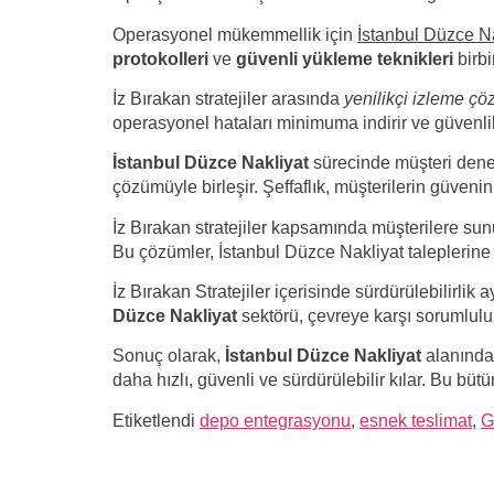
Operasyonel mükemmellik için
İstanbul Düzce N
protokolleri
ve
güvenli yükleme teknikleri
birbi
İz Bırakan stratejiler arasında
yenilikçi izleme çö
operasyonel hataları minimuma indirir ve güvenlik 
İstanbul Düzce Nakliyat
sürecinde müşteri deneyi
çözümüyle birleşir. Şeffaflık, müşterilerin güvenini 
İz Bırakan stratejiler kapsamında müşterilere su
Bu çözümler, İstanbul Düzce Nakliyat taleplerine u
İz Bırakan Stratejiler içerisinde sürdürülebilirlik
Düzce Nakliyat
sektörü, çevreye karşı sorumluluk
Sonuç olarak,
İstanbul Düzce Nakliyat
alanında 
daha hızlı, güvenli ve sürdürülebilir kılar. Bu büt
Etiketlendi
depo entegrasyonu
,
esnek teslimat
,
G