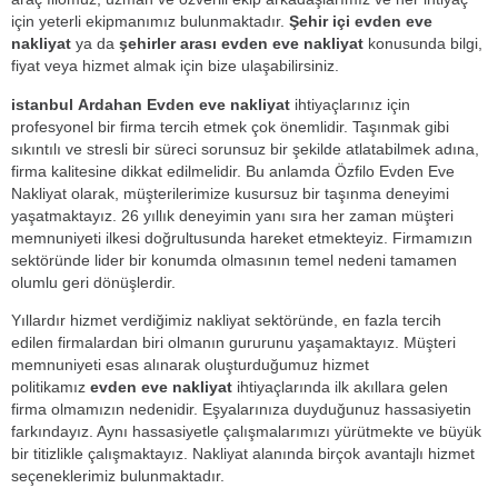
için yeterli ekipmanımız bulunmaktadır.
Şehir içi evden eve
nakliyat
ya da
şehirler arası evden eve nakliyat
konusunda bilgi,
fiyat veya hizmet almak için bize ulaşabilirsiniz.
istanbul Ardahan Evden eve nakliyat
ihtiyaçlarınız için
profesyonel bir firma tercih etmek çok önemlidir. Taşınmak gibi
sıkıntılı ve stresli bir süreci sorunsuz bir şekilde atlatabilmek adına,
firma kalitesine dikkat edilmelidir. Bu anlamda Özfilo Evden Eve
Nakliyat olarak, müşterilerimize kusursuz bir taşınma deneyimi
yaşatmaktayız. 26 yıllık deneyimin yanı sıra her zaman müşteri
memnuniyeti ilkesi doğrultusunda hareket etmekteyiz. Firmamızın
sektöründe lider bir konumda olmasının temel nedeni tamamen
olumlu geri dönüşlerdir.
Yıllardır hizmet verdiğimiz nakliyat sektöründe, en fazla tercih
edilen firmalardan biri olmanın gururunu yaşamaktayız. Müşteri
memnuniyeti esas alınarak oluşturduğumuz hizmet
politikamız
evden eve nakliyat
ihtiyaçlarında ilk akıllara gelen
firma olmamızın nedenidir. Eşyalarınıza duyduğunuz hassasiyetin
farkındayız. Aynı hassasiyetle çalışmalarımızı yürütmekte ve büyük
bir titizlikle çalışmaktayız. Nakliyat alanında birçok avantajlı hizmet
seçeneklerimiz bulunmaktadır.