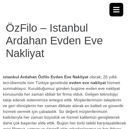
ÖzFilo – Istanbul
Ardahan Evden Eve
Nakliyat
istanbul Ardahan Özfilo Evden Eve Nakliyat
olarak; 26 yıllık
tecrübemizle tüm Türkiye genelinde
evden eve nakliyat
hizmeti
sunmaktayız. Kurulduğumuz günden bugüne evden eve nakliyat
konusunda her zaman iddialı bir firma olduk. Gelişen teknolojiyi
takip ederek sistemimize entegre ettik. Müşterilerimizin taleplerini
ve geri dönüşlerini her zaman dikkate alarak en kaliteli ve güvenilir
hizmeti vermek için çabaladık. Siz değerli müşterilerimizin
katkılarıyla her zaman büyüdük ve hizmet kalitemizi genişleterek
daha çok başarılar elde ettik. Bugün her türlü talebi karşılayabilecek
araç filomuz, uzman ve özverili ekip arkadaşlarımız ve her ihtiyaç