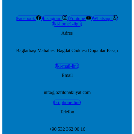
Facebook
Instagram
Youtube
Whatsapp
Jki-home1-light
Adres
Bağlarbaşı Mahallesi Bağdat Caddesi Doğanlar Pasajı
Jki-mail-line
Email
info@ozfilonakliyat.com
Jki-phone-line
Telefon
+90 532 362 00 16