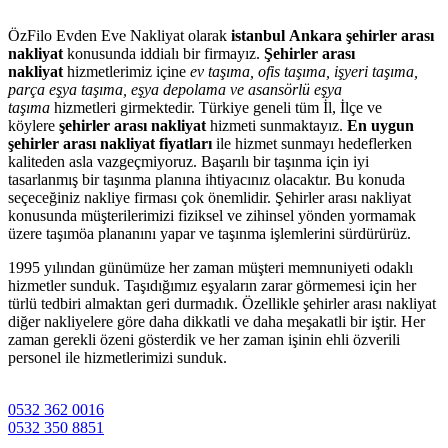
ÖzFilo Evden Eve Nakliyat olarak
istanbul Ankara şehirler arası
nakliyat
konusunda iddialı bir firmayız.
Şehirler arası
nakliyat
hizmetlerimiz içine
ev taşıma, ofis taşıma, işyeri taşıma,
parça eşya taşıma, eşya depolama ve asansörlü eşya
taşıma
hizmetleri girmektedir. Türkiye geneli tüm İl, İlçe ve
köylere
şehirler arası nakliyat
hizmeti sunmaktayız.
En uygun
şehirler arası nakliyat fiyatları
ile hizmet sunmayı hedeflerken
kaliteden asla vazgeçmiyoruz. Başarılı bir taşınma için iyi
tasarlanmış bir taşınma planına ihtiyacınız olacaktır. Bu konuda
seçeceğiniz nakliye firması çok önemlidir. Şehirler arası nakliyat
konusunda müşterilerimizi fiziksel ve zihinsel yönden yormamak
üzere taşımöa plananını yapar ve taşınma işlemlerini sürdürürüz.
1995 yılından günümüze her zaman müşteri memnuniyeti odaklı
hizmetler sunduk. Taşıdığımız eşyaların zarar görmemesi için her
türlü tedbiri almaktan geri durmadık. Özellikle şehirler arası nakliyat
diğer nakliyelere göre daha dikkatli ve daha meşakatli bir iştir. Her
zaman gerekli özeni gösterdik ve her zaman işinin ehli özverili
personel ile hizmetlerimizi sunduk.
0532 362 0016
0532 350 8851