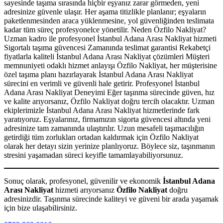
sayesinde taşıma sırasında hiçbir eşyanız zarar görmeden, yeni
adresinize güvenle ulaşır. Her aşama titizlikle planlanır; eşyaların
paketlenmesinden araca yüklenmesine, yol güvenliğinden teslimata
kadar tüm süreç profesyonelce yönetilir. Neden Özfilo Nakliyat?
Uzman kadro ile profesyonel İstanbul Adana Arası Nakliyat hizmeti
Sigortalı taşıma güvencesi Zamanında teslimat garantisi Rekabetçi
fiyatlarla kaliteli İstanbul Adana Arası Nakliyat çözümleri Müşteri
memnuniyeti odaklı hizmet anlayışı Özfilo Nakliyat, her müşterisine
özel taşıma planı hazırlayarak İstanbul Adana Arası Nakliyat
sürecini en verimli ve güvenli hale getirir. Profesyonel İstanbul
Adana Arası Nakliyat Deneyimi Eğer taşınma sürecinde güven, hız
ve kalite arıyorsanız, Özfilo Nakliyat doğru tercih olacaktır. Uzman
ekiplerimizle İstanbul Adana Arası Nakliyat hizmetlerinde fark
yaratıyoruz. Eşyalarınız, firmamızın sigorta güvencesi altında yeni
adresinize tam zamanında ulaştırılır. Uzun mesafeli taşımacılığın
getirdiği tüm zorlukları ortadan kaldırmak için Özfilo Nakliyat
olarak her detayı sizin yerinize planlıyoruz. Böylece siz, taşınmanın
stresini yaşamadan süreci keyifle tamamlayabiliyorsunuz.
Sonuç olarak, profesyonel, güvenilir ve ekonomik
İstanbul Adana
Arası Nakliyat
hizmeti arıyorsanız
Özfilo Nakliyat
doğru
adresinizdir. Taşınma sürecinde kaliteyi ve güveni bir arada yaşamak
için bize ulaşabilirsiniz.