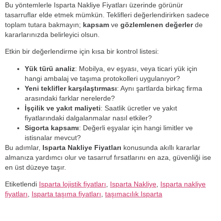
Bu yöntemlerle Isparta Nakliye Fiyatları üzerinde görünür
tasarruflar elde etmek mümkün. Teklifleri değerlendirirken sadece
toplam tutara bakmayın;
kapsam
ve
gözlemlenen değerler
de
kararlarınızda belirleyici olsun.
Etkin bir değerlendirme için kısa bir kontrol listesi:
Yük türü analiz
: Mobilya, ev eşyası, veya ticari yük için
hangi ambalaj ve taşıma protokolleri uygulanıyor?
Yeni teklifler karşılaştırması
: Aynı şartlarda birkaç firma
arasındaki farklar nerelerde?
İşçilik ve yakıt maliyeti
: Saatlik ücretler ve yakıt
fiyatlarındaki dalgalanmalar nasıl etkiler?
Sigorta kapsamı
: Değerli eşyalar için hangi limitler ve
istisnalar mevcut?
Bu adımlar,
Isparta Nakliye Fiyatları
konusunda akıllı kararlar
almanıza yardımcı olur ve tasarruf fırsatlarını en aza, güvenliği ise
en üst düzeye taşır.
Etiketlendi
Isparta lojistik fiyatları
,
Isparta Nakliye
,
Isparta nakliye
fiyatları
,
Isparta taşıma fiyatları
,
taşımacılık Isparta