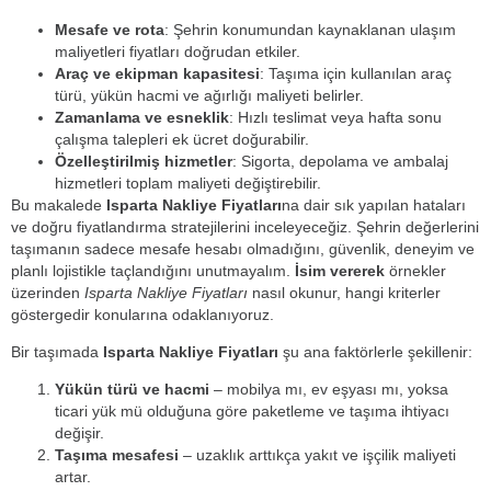
Mesafe ve rota
: Şehrin konumundan kaynaklanan ulaşım
maliyetleri fiyatları doğrudan etkiler.
Araç ve ekipman kapasitesi
: Taşıma için kullanılan araç
türü, yükün hacmi ve ağırlığı maliyeti belirler.
Zamanlama ve esneklik
: Hızlı teslimat veya hafta sonu
çalışma talepleri ek ücret doğurabilir.
Özelleştirilmiş hizmetler
: Sigorta, depolama ve ambalaj
hizmetleri toplam maliyeti değiştirebilir.
Bu makalede
Isparta Nakliye Fiyatları
na dair sık yapılan hataları
ve doğru fiyatlandırma stratejilerini inceleyeceğiz. Şehrin değerlerini
taşımanın sadece mesafe hesabı olmadığını, güvenlik, deneyim ve
planlı lojistikle taçlandığını unutmayalım.
İsim vererek
örnekler
üzerinden
Isparta Nakliye Fiyatları
nasıl okunur, hangi kriterler
göstergedir konularına odaklanıyoruz.
Bir taşımada
Isparta Nakliye Fiyatları
şu ana faktörlerle şekillenir:
Yükün türü ve hacmi
– mobilya mı, ev eşyası mı, yoksa
ticari yük mü olduğuna göre paketleme ve taşıma ihtiyacı
değişir.
Taşıma mesafesi
– uzaklık arttıkça yakıt ve işçilik maliyeti
artar.