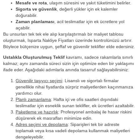
Mesafe ve rota
, ulaşım süresini ve yakıt tüketimini belirler.
Sigorta ve güvenlik
, değerli yükler için ek kalemler
doğurabilir.
Zaman planlaması
, acil teslimatlar için ek ücretlere yol
açabilir.
Bu unsurları tek tek ele alıp karşılaştırmalı bir maliyet tablosu
oluşturmak, Isparta Nakliye Fiyatları üzerinde kontrolünüzü artırır.
Böylece bütçenize uygun, şeffaf ve güvenilir teklifler elde edersiniz.
Ustalıkla Oluşturulmuş Teklif
kavramı, sadece rakamlarla sınırlı
kalmaz; aynı zamanda süreci sizin için optimize eden bir yaklaşımı
ifade eder. Aşağıdaki adımlarla anında tasarruf sağlayabilirsiniz:
Güvenilir taşıyıcı seçimi
: Lisanslı ve sigortalı firmalar
genellikle nihai fiyatlarda sürpriz maliyetlerden kaçınmanıza
yardımcı olur.
Planlı zamanlama
: Hafta içi ve ofis saatleri dışındaki
teslimatlar için esneklik sunan teklifler, ek ücretleri azaltabilir.
Paketleme ve hazırlık
: Profesyonel ambalaj ile hasar riskini
düşürerek ek masrafları minimize edin.
Adres seçimi ve depolama
: Siparişleri tek bir adreste
toplamak veya kısa vadeli depolama kullanmak maliyetleri
dengeleyebilir.