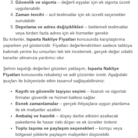
Güvenlik ve sigorta
– değerli eşyalar için ek sigorta ücreti
uygulanabilir.
Zaman tercihi
– acil teslimatlar için ek ücretli seçenekler
sunulabilir.
Depolama ve adres değişiklikleri
– beklemeli teslimatlar
veya birden fazla adres için ek hizmetler gerekir.
Bu kriterler,
Isparta Nakliye Fiyatları
konusunda karşılaştırma
yaparken yol göstericidir. Fiyatları değerlendirirken sadece tabloya
bakmak yerine bu unsurları tek tek incelemek, gerçek değer odaklı
kararlar almanıza yardımcı olur.
Şehrin taşıdığı değerleri gözeten yaklaşım,
Isparta Nakliye
Fiyatları
konusunda rekabetçi ve adil çözümler üretir. Aşağıdaki
ipuçları ile bütçenizde etkin tasarruf sağlayabilirsiniz:
Kayıtlı ve güvenilir taşıyıcı seçimi
– lisanslı ve sigortalı
firmalar güvenlik ve hizmet kalitesi sağlar.
Esnek zamanlamalar
– gerçek ihtiyaçlara uygun planlama
ile ek maliyetler azaltılır.
Ambalaj ve hazırlık
– düşey darbe etkisini azaltacak
paketleme ile hasar riski düşer ve ek ücretler önlenir.
Toplu taşıma ve paylaşım seçenekleri
– komşu veya
bölgesel yüklerle paylaşım maliyetleri düşürebilir.