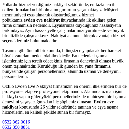
Yıllardır hizmet verdiğimiz nakliyat sektöründe, en fazla tercih
edilen firmalardan biri olmanın gururunu yaşamaktayız. Müşteri
memnuniyeti esas alınarak oluşturduğumuz hizmet
politikamız
evden eve nakliyat
ihtiyaçlarında ilk akıllara gelen
firma olmamızın nedenidir. Eşyalarınıza duyduğunuz hassasiyetin
farkındayız. Aynı hassasiyetle çalışmalarımızı yürütmekte ve büyük
bir titizlikle çalışmaktayız. Nakliyat alanında birçok avantajlı hizmet
seçeneklerimiz bulunmaktadır.
Taşınma gibi önemli bir konuda, bilinçsizce yapılacak her hareket
büyük zararlara neden olabilmektedir. Bu nedenle taşınma
işlemleriniz için tercih edeceğiniz firmanın deneyimli olması büyük
önem taşımaktadır. Kurulduğu ilk günden bu yana firmamız
bünyesinde çalışan personellerimiz, alanında uzman ve deneyimli
personellerdir.
Özfilo Evden Eve Nakliyat firmamızın en önemli ilkelerinden biri de
profesyonel ekip ve profesyonel ekipmandır. Alanında uzman işini
hakkıyla yapan güler yüzlü personellerimiz ile muhteşem bir taşınma
deneyimi yaşayacağınızdan hiç şüpheniz olmasın.
Evden eve
nakliyat
konusunda 26 yıldır sektöründe tanınan ve eşya taşıma
hizmetlerini en kaliteli şekilde sunan bir firmayız.
0532 362 0016
0532 350 8851