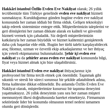
Hakkâri istanbul Özfilo Evden Eve Nakliyat
olarak; 26 yıllık
tecrübemizle tüm Türkiye genelinde
evden eve nakliyat
hizmeti
sunmaktayız. Kurulduğumuz günden bugüne evden eve nakliyat
konusunda her zaman iddialı bir firma olduk. Gelişen teknolojiyi
takip ederek sistemimize entegre ettik. Müşterilerimizin taleplerini ve
geri dönüşlerini her zaman dikkate alarak en kaliteli ve güvenilir
hizmeti vermek için çabaladık. Siz değerli müşterilerimizin
katkılarıyla her zaman büyüdük ve hizmet kalitemizi genişleterek
daha çok başarılar elde ettik. Bugün her türlü talebi karşılayabilecek
araç filomuz, uzman ve özverili ekip arkadaşlarımız ve her ihtiyaç
için yeterli ekipmanımız bulunmaktadır.
Şehir içi evden eve
nakliyat
ya da
şehirler arası evden eve nakliyat
konusunda bilgi,
fiyat veya hizmet almak için bize ulaşabilirsiniz.
Hakkâri istanbul Evden eve nakliyat
ihtiyaçlarınız için
profesyonel bir firma tercih etmek çok önemlidir. Taşınmak gibi
sıkıntılı ve stresli bir süreci sorunsuz bir şekilde atlatabilmek adına,
firma kalitesine dikkat edilmelidir. Bu anlamda Özfilo Evden Eve
Nakliyat olarak, müşterilerimize kusursuz bir taşınma deneyimi
yaşatmaktayız. 26 yıllık deneyimin yanı sıra her zaman müşteri
memnuniyeti ilkesi doğrultusunda hareket etmekteyiz. Firmamızın
sektöründe lider bir konumda olmasının temel nedeni tamamen
olumlu geri dönüşlerdir.