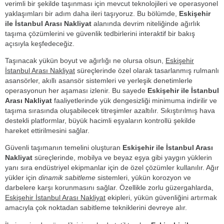
verimli bir şekilde taşınması için mevcut teknolojileri ve operasyonel
yaklaşımları bir adım daha ileri taşıyoruz. Bu bölümde,
Eskişehir
ile İstanbul Arası Nakliyat
alanında devrim niteliğinde ağırlık
taşıma çözümlerini ve güvenlik tedbirlerini interaktif bir bakış
açısıyla keşfedeceğiz.
Taşınacak yükün boyut ve ağırlığı ne olursa olsun,
Eskişehir
İstanbul Arası Nakliyat
süreçlerinde özel olarak tasarlanmış rulmanlı
asansörler, akıllı asansör sistemleri ve yerleşik denetimlerle
operasyonun her aşaması izlenir. Bu sayede
Eskişehir ile İstanbul
Arası Nakliyat
faaliyetlerinde yük dengesizliği minimuma indirilir ve
taşıma sırasında oluşabilecek titreşimler azaltılır. Sıkıştırılmış hava
destekli platformlar, büyük hacimli eşyaların kontrollü şekilde
hareket ettirilmesini sağlar.
Güvenli taşımanın temelini oluşturan
Eskişehir ile İstanbul Arası
Nakliyat
süreçlerinde, mobilya ve beyaz eşya gibi yaygın yüklerin
yanı sıra endüstriyel ekipmanlar için de özel çözümler kullanılır. Ağır
yükler için
dinamik sabitleme
sistemleri, yükün korozyon ve
darbelere karşı korunmasını sağlar. Özellikle zorlu güzergahlarda,
Eskişehir İstanbul Arası Nakliyat
ekipleri, yükün güvenliğini artırmak
amacıyla çok noktadan sabitleme tekniklerini devreye alır.