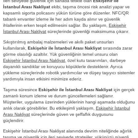
İleri seviyede güvenlik için sahada tetikte olan
Eskişehir ile
İstanbul Arası Nakliyat
ekibi, taşıma öncesi risk analizi yapar ve
kapsamlı sigorta policasını yükün türüne göre düzenler. NFC/QR
tabanlı envanter izleme ile her adım kayda alınır ve güvenlik
ihlallerinin erken tespit edilmesini sağlar. Bu yaklaşım,
Eskişehir
İstanbul Arası Nakliyat
süreçlerinde güvenliği maksimuma çıkarır.
Sıkıştırılmış ambalaj malzemeleri ve akıllı paket unsurları
kullanılarak,
Eskişehir ile İstanbul Arası Nakliyat
sırasında zarar
görme olasılığı azaltılır. Yük güvenliğinin temel unsuru olan
Eskişehir İstanbul Arası Nakliyat
, özel kutu tasarımları, darbeye
dayanıklı sandıklar ve koruyucu köpüklerle desteklenir. Ayrıca
yükleme süreçlerinde robotik yardımcılar ve düşey taşıyıcı sistemler
yardımıyla insan etkisini minimize ederiz.
Taşıma süresince
Eskişehir ile İstanbul Arası Nakliyat
için gerçek
zamanlı konum izleme ve durum güncellemeleri sağlanır.
Müşteriler, uygulama üzerinden yüklerinin hangi aşamada olduğunu
anlık olarak görebilirler. Bu etkileşimli yaklaşım,
Eskişehir İstanbul
Arası Nakliyat
süreçlerinde güven ve şeffaflık duygusunu
güçlendirir.
Eskişehir İstanbul Arası Nakliyat alanında devrim niteliğinde ağırlık
taşıma ve güvenlik için ileri seviyede stratejiler, yükünüzü güvenli,