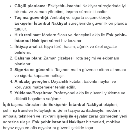
Güçlü planlama
: Eskişehir–İstanbul Nakliyat süreçlerinde iyi
bir rota ve zaman yönetimi, taşıma süresini kısaltır.
Taşıma güvenliği
: Ambalaj ve sigorta seçenekleriyle
Eskişehir İstanbul Nakliyat
süreçlerinde güvenlik ön planda
tutulur.
Hızlı teslimat
: Modern filosu ve deneyimli ekip ile
Eskişehir–
İstanbul Nakliyat
süreci hız kazanır.
İhtiyaç analizi
: Eşya türü, hacim, ağırlık ve özel eşyalar
belirlenir.
Çalışma planı
: Zaman çizelgesi, rota seçimi ve ekipmanı
planlanır.
Sigorta ve güvenlik
: Taşınan malın güvence altına alınması
ve sigorta kapsamı netleşir.
Ambalaj gereçleri
: Dayanıklı kutular, balonlu naylon ve
koruyucu malzemeler temin edilir.
Yükleme/Boşaltma
: Profesyonel ekip ile güvenli yükleme ve
dikkatli boşaltma sağlanır.
İç ili taşıma süreçlerinde
Eskişehir–İstanbul Nakliyat
ekipleri,
şehir içi transferi kolaylaştırır.
Şehri taşıyoruz
ifadesiyle, modern
ambalaj teknikleri ve istikrarlı işleyiş ile eşyalar zarar görmeden yeni
adresine ulaşır.
Eskişehir İstanbul Nakliyat
hizmetleri, mobilya,
beyaz eşya ve ofis eşyalarını güvenli şekilde taşır.