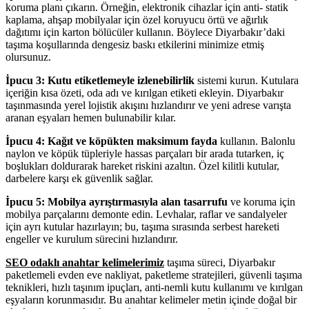
koruma planı çıkarın. Örneğin, elektronik cihazlar için anti- statik
kaplama, ahşap mobilyalar için özel koruyucu örtü ve ağırlık
dağıtımı için karton bölücüler kullanın. Böylece Diyarbakır’daki
taşıma koşullarında dengesiz baskı etkilerini minimize etmiş
olursunuz.
İpucu 3: Kutu etiketlemeyle izlenebilirlik
sistemi kurun. Kutulara
içeriğin kısa özeti, oda adı ve kırılgan etiketi ekleyin. Diyarbakır
taşınmasında yerel lojistik akışını hızlandırır ve yeni adrese varışta
aranan eşyaları hemen bulunabilir kılar.
İpucu 4: Kağıt ve köpükten maksimum fayda
kullanın. Balonlu
naylon ve köpük tüpleriyle hassas parçaları bir arada tutarken, iç
boşlukları doldurarak hareket riskini azaltın. Özel kilitli kutular,
darbelere karşı ek güvenlik sağlar.
İpucu 5: Mobilya ayrıştırmasıyla alan tasarrufu
ve koruma için
mobilya parçalarını demonte edin. Levhalar, raflar ve sandalyeler
için ayrı kutular hazırlayın; bu, taşıma sırasında serbest hareketi
engeller ve kurulum sürecini hızlandırır.
SEO odaklı anahtar kelimelerimiz
taşıma süreci, Diyarbakır
paketlemeli evden eve nakliyat, paketleme stratejileri, güvenli taşıma
teknikleri, hızlı taşınım ipuçları, anti-nemli kutu kullanımı ve kırılgan
eşyaların korunmasıdır. Bu anahtar kelimeler metin içinde doğal bir