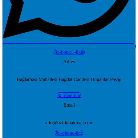
Jki-home1-light
Adres
Bağlarbaşı Mahallesi Bağdat Caddesi Doğanlar Pasajı
Jki-mail-line
Email
info@ozfilonakliyat.com
Jki-phone-line