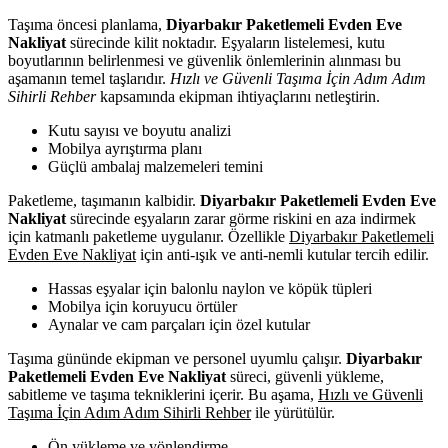
Taşıma öncesi planlama,
Diyarbakır Paketlemeli Evden Eve
Nakliyat
sürecinde kilit noktadır. Eşyaların listelemesi, kutu
boyutlarının belirlenmesi ve güvenlik önlemlerinin alınması bu
aşamanın temel taşlarıdır.
Hızlı ve Güvenli Taşıma İçin Adım Adım
Sihirli Rehber
kapsamında ekipman ihtiyaçlarını netleştirin.
Kutu sayısı ve boyutu analizi
Mobilya ayrıştırma planı
Güçlü ambalaj malzemeleri temini
Paketleme, taşımanın kalbidir.
Diyarbakır Paketlemeli Evden Eve
Nakliyat
sürecinde eşyaların zarar görme riskini en aza indirmek
için katmanlı paketleme uygulanır. Özellikle
Diyarbakır Paketlemeli
Evden Eve Nakliyat
için anti-ışık ve anti-nemli kutular tercih edilir.
Hassas eşyalar için balonlu naylon ve köpük tüpleri
Mobilya için koruyucu örtüler
Aynalar ve cam parçaları için özel kutular
Taşıma gününde ekipman ve personel uyumlu çalışır.
Diyarbakır
Paketlemeli Evden Eve Nakliyat
süreci, güvenli yükleme,
sabitleme ve taşıma tekniklerini içerir. Bu aşama,
Hızlı ve Güvenli
Taşıma İçin Adım Adım Sihirli Rehber
ile yürütülür.
Ön yükleme ve yönlendirme