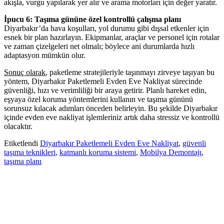
akışla, vurgu yapılarak yer alır ve arama motorları için değer yaratır.
İpucu 6: Taşıma gününe özel kontrollü çalışma planı
Diyarbakır’da hava koşulları, yol durumu gibi dışsal etkenler için
esnek bir plan hazırlayın. Ekipmanlar, araçlar ve personel için rotalar
ve zaman çizelgeleri net olmalı; böylece ani durumlarda hızlı
adaptasyon mümkün olur.
Sonuç olarak
, paketleme stratejileriyle taşınmayı zirveye taşıyan bu
yöntem, Diyarbakır Paketlemeli Evden Eve Nakliyat sürecinde
güvenliği, hızı ve verimliliği bir araya getirir. Planlı hareket edin,
eşyaya özel koruma yöntemlerini kullanın ve taşıma gününü
sorunsuz kılacak adımları önceden belirleyin. Bu şekilde Diyarbakır
içinde evden eve nakliyat işlemleriniz artık daha stressiz ve kontrollü
olacaktır.
Etiketlendi
Diyarbakır Paketlemeli Evden Eve Nakliyat
,
güvenli
taşıma teknikleri
,
katmanlı koruma sistemi
,
Mobilya Demontajı
,
taşıma planı