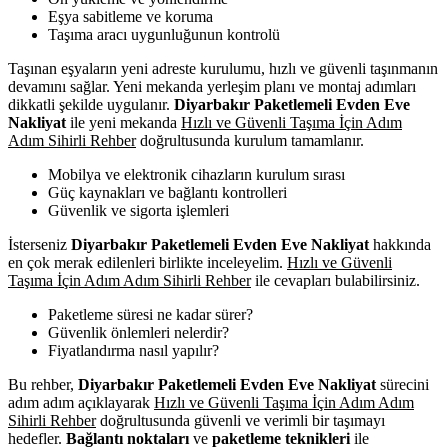
Eşya sabitleme ve koruma
Taşıma aracı uygunluğunun kontrolü
Taşınan eşyaların yeni adreste kurulumu, hızlı ve güvenli taşınmanın
devamını sağlar. Yeni mekanda yerleşim planı ve montaj adımları
dikkatli şekilde uygulanır.
Diyarbakır Paketlemeli Evden Eve
Nakliyat
ile yeni mekanda
Hızlı ve Güvenli Taşıma İçin Adım
Adım Sihirli Rehber
doğrultusunda kurulum tamamlanır.
Mobilya ve elektronik cihazların kurulum sırası
Güç kaynakları ve bağlantı kontrolleri
Güvenlik ve sigorta işlemleri
İsterseniz
Diyarbakır Paketlemeli Evden Eve Nakliyat
hakkında
en çok merak edilenleri birlikte inceleyelim.
Hızlı ve Güvenli
Taşıma İçin Adım Adım Sihirli Rehber
ile cevapları bulabilirsiniz.
Paketleme süresi ne kadar sürer?
Güvenlik önlemleri nelerdir?
Fiyatlandırma nasıl yapılır?
Bu rehber,
Diyarbakır Paketlemeli Evden Eve Nakliyat
sürecini
adım adım açıklayarak
Hızlı ve Güvenli Taşıma İçin Adım Adım
Sihirli Rehber
doğrultusunda güvenli ve verimli bir taşımayı
hedefler.
Bağlantı noktaları
ve
paketleme teknikleri
ile