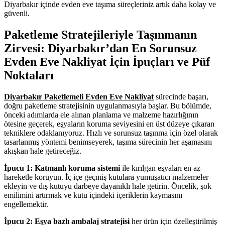
Diyarbakır içinde evden eve taşıma süreçleriniz artık daha kolay ve
güvenli.
Paketleme Stratejileriyle Taşınmanın
Zirvesi: Diyarbakır’dan En Sorunsuz
Evden Eve Nakliyat İçin İpuçları ve Püf
Noktaları
Diyarbakır Paketlemeli Evden Eve Nakliyat
sürecinde başarı,
doğru paketleme stratejisinin uygulanmasıyla başlar. Bu bölümde,
önceki adımlarda ele alınan planlama ve malzeme hazırlığının
ötesine geçerek, eşyaların koruma seviyesini en üst düzeye çıkaran
tekniklere odaklanıyoruz. Hızlı ve sorunsuz taşınma için özel olarak
tasarlanmış yöntemi benimseyerek, taşıma sürecinin her aşamasını
akışkan hale getireceğiz.
İpucu 1: Katmanlı koruma sistemi
ile kırılgan eşyaları en az
hareketle koruyun. İç içe geçmiş kutulara yumuşatıcı malzemeler
ekleyin ve dış kutuyu darbeye dayanıklı hale getirin. Öncelik, şok
emilimini artırmak ve kutu içindeki içeriklerin kaymasını
engellemektir.
İpucu 2: Eşya bazlı ambalaj stratejisi
her ürün için özelleştirilmiş