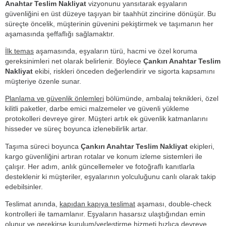
Anahtar Teslim Nakliyat
vizyonunu yansıtarak eşyaların
güvenliğini en üst düzeye taşıyan bir taahhüt zincirine dönüşür. Bu
süreçte öncelik, müşterinin güvenini pekiştirmek ve taşımanın her
aşamasında şeffaflığı sağlamaktır.
İlk temas
aşamasında, eşyaların türü, hacmi ve özel koruma
gereksinimleri net olarak belirlenir. Böylece
Çankırı Anahtar Teslim
Nakliyat
ekibi, riskleri önceden değerlendirir ve sigorta kapsamını
müşteriye özenle sunar.
Planlama ve güvenlik önlemleri
bölümünde, ambalaj teknikleri, özel
kilitli paketler, darbe emici malzemeler ve güvenli yükleme
protokolleri devreye girer. Müşteri artık ek güvenlik katmanlarını
hisseder ve süreç boyunca izlenebilirlik artar.
Taşıma süreci boyunca
Çankırı Anahtar Teslim Nakliyat
ekipleri,
kargo güvenliğini artıran rotalar ve konum izleme sistemleri ile
çalışır. Her adım, anlık güncellemeler ve fotoğraflı kanıtlarla
desteklenir ki müşteriler, eşyalarının yolculuğunu canlı olarak takip
edebilsinler.
Teslimat anında,
kapıdan kapıya teslimat
aşaması, double-check
kontrolleri ile tamamlanır. Eşyaların hasarsız ulaştığından emin
olunur ve gerekirse kurulum/yerleştirme hizmeti hızlıca devreye