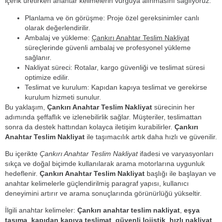
içerik üretirken anahtar kelimelerin vurguya alınmasını sağlıyoruz.
Planlama ve ön görüşme: Proje özel gereksinimler canlı
olarak değerlendirilir.
Ambalaj ve yükleme:
Çankırı Anahtar Teslim Nakliyat
süreçlerinde güvenli ambalaj ve profesyonel yükleme
sağlanır.
Nakliyat süreci: Rotalar, kargo güvenliği ve teslimat süresi
optimize edilir.
Teslimat ve kurulum: Kapıdan kapıya teslimat ve gerekirse
kurulum hizmeti sunulur.
Bu yaklaşım,
Çankırı Anahtar Teslim Nakliyat
sürecinin her
adımında şeffaflık ve izlenebilirlik sağlar. Müşteriler, teslimattan
sonra da destek hattından kolayca iletişim kurabilirler.
Çankırı
Anahtar Teslim Nakliyat
ile taşımacılık artık daha hızlı ve güvenilir.
Bu içerikte
Çankırı Anahtar Teslim Nakliyat
ifadesi ve varyasyonları
sıkça ve doğal biçimde kullanılarak arama motorlarına uygunluk
hedeflenir.
Çankırı Anahtar Teslim Nakliyat
başlığı ile başlayan ve
anahtar kelimelerle güçlendirilmiş paragraf yapısı, kullanıcı
deneyimini artırır ve arama sonuçlarında görünürlüğü yükseltir.
İlgili anahtar kelimeler:
Çankırı anahtar teslim nakliyat
,
eşya
taşıma
,
kapıdan kapıya teslimat
,
güvenli lojistik
,
hızlı nakliyat
,