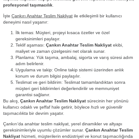
profesyonel taşımacılık
.
İşte
Çankırı Anahtar Teslim Nakliyat
ile etkileşimli bir kullanıcı
deneyimi nasıl yaşanır:
İlk temas: Müşteri, projeyi kısaca özetler ve özel
gereksinimleri paylaşır.
Teklif aşaması:
Çankırı Anahtar Teslim Nakliyat
ekibi,
maliyet ve zaman çizelgesini net olarak sunar.
Planlama: Yük taşıma, ambalaj, sigorta ve varış süresi adım
adım belirlenir.
Uygulama ve takip: Online takip sistemi üzerinden anlık
konum ve durum bilgisi paylaşılır.
Teslimat ve geri bildirim: Teslimat tamamlandıktan sonra
müşteri geri bildirimleri değerlendirilir ve memnuniyet
garantisi sağlanır.
Bu akış,
Çankırı Anahtar Teslim Nakliyat
sürecinin her yönünü
kullanıcı odaklı ve şeffaf hale getirir, böylece
hızlı ve güvenilir
taşımacılıkta
bir devrim yaşatır.
Çankırı’da anahtar teslim nakliyat, yerel dinamikler ve altyapı
gereksinimleriyle uyumlu çözümler sunar.
Çankırı Anahtar Teslim
Nakliyat
hizmeti, müşterilerin endüstriyel ve konut taşımacılığında