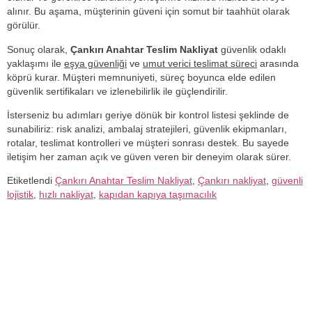
alınır. Bu aşama, müşterinin güveni için somut bir taahhüt olarak
görülür.
Sonuç olarak,
Çankırı Anahtar Teslim Nakliyat
güvenlik odaklı
yaklaşımı ile
eşya güvenliği
ve
umut verici teslimat süreci
arasında
köprü kurar. Müşteri memnuniyeti, süreç boyunca elde edilen
güvenlik sertifikaları ve izlenebilirlik ile güçlendirilir.
İsterseniz bu adımları geriye dönük bir kontrol listesi şeklinde de
sunabiliriz: risk analizi, ambalaj stratejileri, güvenlik ekipmanları,
rotalar, teslimat kontrolleri ve müşteri sonrası destek. Bu sayede
iletişim her zaman açık ve güven veren bir deneyim olarak sürer.
Etiketlendi
Çankırı Anahtar Teslim Nakliyat
,
Çankırı nakliyat
,
güvenli
lojistik
,
hızlı nakliyat
,
kapıdan kapıya taşımacılık