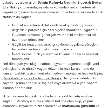
paketler devreye girer.
Şehrin Ruhuyla Uyumlu Sigortalı Evden
Eve Nakliyat
planında; eşyaların konumları net envantere alınır,
değerli parçalar özenle güvenceye alınır ve taşıma sırasında anlık
status takibi yapılır.
Güncel envanterin dijital kaydı ile akış başlar; yüksek
değerdeki parçalar için özel sigorta maddeleri uygulanır.
Güvence kapsamı, güzergah ve tahmini teslimat süresi
üzerinden güncellenir.
Güçlü teslimat planı; araç içi yükleme boşaltma süreçlerini
hızlandırır ve hasar riskini minimize eder.
İşlem sonrası hızlı yerleşim ve kullanıcı onayı ile teslimat
tamamlanır.
İleri dönüşüm yolculuğu, sadece eşyaların taşınması değil, yeni
evin işletme ve günlük yaşam düzeninin hızlı kurulumunu da
kapsar. Elektrik tesisat kontrolleri, güvenli montaj ve hızlı yerleşim,
Çanakkale Sigortalı Evden Eve Nakliyat
ile uyum içindedir. Bu
sayede, şehrin enerjisi ile taşınan eşyalarınız hızla yeni yaşam
alanına adapte olur.
İlk temas anından teslimata kadar interaktif bir iletişim süreci
sağlanır. Müşteriyle sürekli iletişim halinde olan ekip, yaşam
alanındaki ihtiyaçları hızlıca karşılar ve
maksimum güvenlik
ile