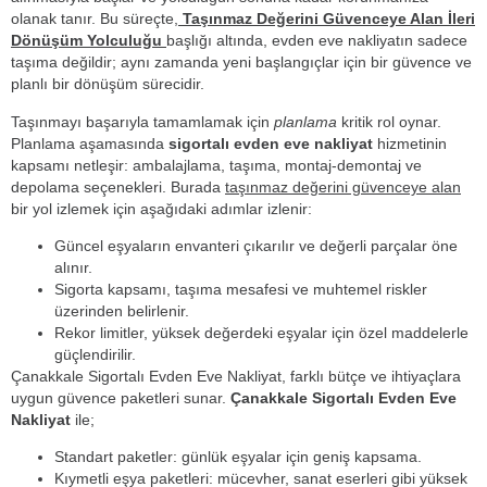
olanak tanır. Bu süreçte,
Taşınmaz Değerini Güvenceye Alan İleri
Dönüşüm Yolculuğu
başlığı altında, evden eve nakliyatın sadece
taşıma değildir; aynı zamanda yeni başlangıçlar için bir güvence ve
planlı bir dönüşüm sürecidir.
Taşınmayı başarıyla tamamlamak için
planlama
kritik rol oynar.
Planlama aşamasında
sigortalı evden eve nakliyat
hizmetinin
kapsamı netleşir: ambalajlama, taşıma, montaj-demontaj ve
depolama seçenekleri. Burada
taşınmaz değerini güvenceye alan
bir yol izlemek için aşağıdaki adımlar izlenir:
Güncel eşyaların envanteri çıkarılır ve değerli parçalar öne
alınır.
Sigorta kapsamı, taşıma mesafesi ve muhtemel riskler
üzerinden belirlenir.
Rekor limitler, yüksek değerdeki eşyalar için özel maddelerle
güçlendirilir.
Çanakkale Sigortalı Evden Eve Nakliyat, farklı bütçe ve ihtiyaçlara
uygun güvence paketleri sunar.
Çanakkale Sigortalı Evden Eve
Nakliyat
ile;
Standart paketler: günlük eşyalar için geniş kapsama.
Kıymetli eşya paketleri: mücevher, sanat eserleri gibi yüksek