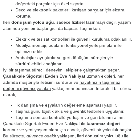
değerdeki parçalar için özel sigorta.
Deco ve elektronik paketleri: kırılgan parçalar için ekstra
koruma.
İleri
dönüşüm yolculuğu
, sadece fiziksel taşınmayı değil, yaşam
alanında yeni bir başlangıcı da kapsar. Taşınırken:
Elektrik ve tesisat kontrolleri ile güvenli kuruluma odaklanılır.
Mobilya montajı, odaların fonksiyonel yerleşim planı ile
optimize edilir.
Ambalajlar ayrıştırılır ve geri dönüşüm süreçleriyle
sürdürülebilirlik sağlanır.
İyi bir taşınma süreci, deneyimli ekiplerle çalışmaktan geçer.
Çanakkale Sigortalı Evden Eve Nakliyat
uzman ekipleri, her
adımda müşteriyle iletişimi sürdürür ve
hayatınızın taşınmaz
değerini güvenceye alan
yaklaşımını benimser. Interaktif bir süreç
olarak;
İlk danışma ve eşyaların değerleme aşaması yapılır.
Taşıma günü lojistik akış ve güvenlik tedbirleri uygulanır.
Taşınma sonrası kontrollü yerleşim ve geri bildirim alınır.
Çanakkale Sigortalı Evden Eve Nakliyat ile
taşınmaz değeri
korunur ve yeni yaşam alanı için esnek, güvenli bir yolculuk başlar.
Bu süreçte,
güvence odaklı
yaklaşım,
ileri dönüşüm yolculuğu
ile