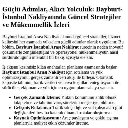
Güçlü Adımlar, Akıcı Yolculuk: Bayburt-
İstanbul Nakliyatında Güncel Stratejiler
ve Mükemmellik İzleri
Bayburt İstanbul Arası Nakliyat alanında güncel stratejiler, hizmet
kalitesini her aşamada yükselten güçlü adımlar olarak uygulanır. Bu
bölüm,
Bayburt İstanbul Arası Nakliyat
sürecinin neden inovatif
çözümlerle zenginleştiğini ve operasyonel mükemmeliyetin nasıl
sürdürüldüğünü interaktif bir bakış açısıyla ele alır.
İş akışını kesintisiz kılan anahtarlar, planlama aşamasında başlar.
Bayburt İstanbul Arası Nakliyat
için rotalama ve yük
optimizasyonu, gerçek zamanlı veri akışı ile birleşir. Otomatik
kapasite tahmini, trafik verileri ve hava koşulları entegrasyonu ile
sürücüler, ekipman ve yük için en uygun planı sahaya yansıtır.
Gerçek Zamanlı İzleme:
Yükün konumunu anlık olarak
takip etme ve tahmini varış sürelerini müşteriye bildirme.
Gelişmiş Rotalama:
Trafik sıkışıklığı ve yol çalışmaları gibi
değişkenleri hesaba katarak dinamik rotalar oluşturma.
Kaynak Optimizasyonu:
Araç paylaşımı ve çoklu taşıma
planlarıyla maliyet etkin çözümler üretme.