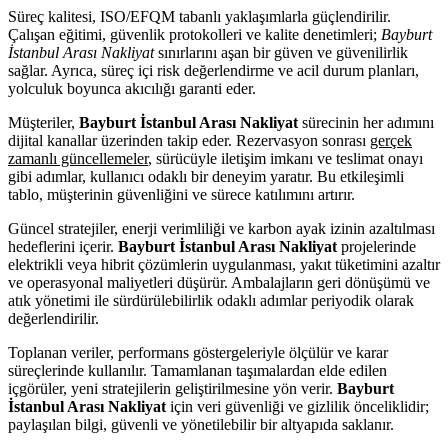
Süreç kalitesi, ISO/EFQM tabanlı yaklaşımlarla güçlendirilir.
Çalışan eğitimi, güvenlik protokolleri ve kalite denetimleri;
Bayburt
İstanbul Arası Nakliyat
sınırlarını aşan bir güven ve güvenilirlik
sağlar. Ayrıca, süreç içi risk değerlendirme ve acil durum planları,
yolculuk boyunca akıcılığı garanti eder.
Müşteriler,
Bayburt İstanbul Arası Nakliyat
sürecinin her adımını
dijital kanallar üzerinden takip eder. Rezervasyon sonrası
gerçek
zamanlı güncellemeler
, sürücüyle iletişim imkanı ve teslimat onayı
gibi adımlar, kullanıcı odaklı bir deneyim yaratır. Bu etkileşimli
tablo, müşterinin güvenliğini ve sürece katılımını artırır.
Güncel stratejiler, enerji verimliliği ve karbon ayak izinin azaltılması
hedeflerini içerir.
Bayburt İstanbul Arası Nakliyat
projelerinde
elektrikli veya hibrit çözümlerin uygulanması, yakıt tüketimini azaltır
ve operasyonal maliyetleri düşürür. Ambalajların geri dönüşümü ve
atık yönetimi ile sürdürülebilirlik odaklı adımlar periyodik olarak
değerlendirilir.
Toplanan veriler, performans göstergeleriyle ölçülür ve karar
süreçlerinde kullanılır. Tamamlanan taşımalardan elde edilen
içgörüler, yeni stratejilerin geliştirilmesine yön verir.
Bayburt
İstanbul Arası Nakliyat
için veri güvenliği ve gizlilik önceliklidir;
paylaşılan bilgi, güvenli ve yönetilebilir bir altyapıda saklanır.