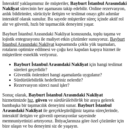
İnteraktif yaklaşımımız ile müşteriler,
Bayburt İstanbul Arasındaki
Nakliyat
sürecinin her aşamasını takip edebilir. Online rezervasyon,
anlık bildirimler, sürücüyle iletişim ve teslimat onayı gibi adımlar
interaktif olarak sunulur. Bu sayede müşteriler süreç içinde aktif rol
alır ve güvenli, hızlı bir taşımacılık deneyimi yaşar.
Bayburt İstanbul Arasındaki Nakliyat konusunda, toplu taşıma ve
lojistik entegrasyonu ile maliyet etkin çözümler sunuyoruz.
Bayburt
İstanbul Arasındaki Nakliyat
kapsamında çoklu yük taşımaları,
rotaların optimize edilmesi ve çoğu kez kapıdan kapıya hizmet ile
müşterilere esneklik veriyoruz.
Bayburt İstanbul Arasındaki Nakliyat
için hangi teslimat
süreleri geçerlidir?
Güvenlik önlemleri hangi aşamalarda uygulanır?
Sürdürülebilirlik hedefleriniz nelerdir?
Rezervasyon süreci nasıl işler?
Sonuç olarak,
Bayburt İstanbul Arasındaki Nakliyat
hizmetimizde
hız
,
güven
ve
sürdürülebilirlik
bir araya gelerek
bambaşka bir taşımacılık deneyimi sunar.
Bayburt İstanbul
Arasındaki Nakliyat
ile gerçekleştirdiğiniz taşıma süreçlerinde,
interaktif iletişim ve güvenli operasyonlar sayesinde
memnuniyetinizi artırıyoruz. İhtiyaçlarınıza göre özel çözümler için
bize ulaşın ve bu deneyimi siz de yaşayın.