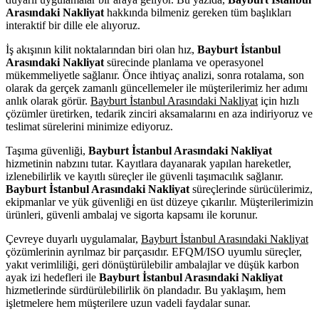
Arasındaki Nakliyat
hakkında bilmeniz gereken tüm başlıkları
interaktif bir dille ele alıyoruz.
İş akışının kilit noktalarından biri olan hız,
Bayburt İstanbul
Arasındaki Nakliyat
sürecinde planlama ve operasyonel
mükemmeliyetle sağlanır. Önce ihtiyaç analizi, sonra rotalama, son
olarak da gerçek zamanlı güncellemeler ile müşterilerimiz her adımı
anlık olarak görür.
Bayburt İstanbul Arasındaki Nakliyat
için hızlı
çözümler üretirken, tedarik zinciri aksamalarını en aza indiriyoruz ve
teslimat sürelerini minimize ediyoruz.
Taşıma güvenliği,
Bayburt İstanbul Arasındaki Nakliyat
hizmetinin nabzını tutar. Kayıtlara dayanarak yapılan hareketler,
izlenebilirlik ve kayıtlı süreçler ile güvenli taşımacılık sağlanır.
Bayburt İstanbul Arasındaki Nakliyat
süreçlerinde sürücülerimiz,
ekipmanlar ve yük güvenliği en üst düzeye çıkarılır. Müşterilerimizin
ürünleri, güvenli ambalaj ve sigorta kapsamı ile korunur.
Çevreye duyarlı uygulamalar,
Bayburt İstanbul Arasındaki Nakliyat
çözümlerinin ayrılmaz bir parçasıdır. EFQM/ISO uyumlu süreçler,
yakıt verimliliği, geri dönüştürülebilir ambalajlar ve düşük karbon
ayak izi hedefleri ile
Bayburt İstanbul Arasındaki Nakliyat
hizmetlerinde sürdürülebilirlik ön plandadır. Bu yaklaşım, hem
işletmelere hem müşterilere uzun vadeli faydalar sunar.