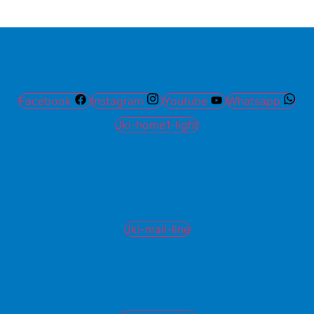
Facebook
Instagram
Youtube
Whatsapp
Jki-home1-light
Jki-mail-line