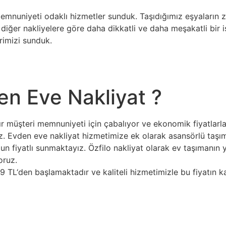
nuniyeti odaklı hizmetler sunduk. Taşıdığımız eşyaların za
t diğer nakliyelere göre daha dikkatli ve daha meşakatli bir 
erimizi sunduk.
n Eve Nakliyat ?
r müşteri memnuniyeti için çabalıyor ve ekonomik fiyatlarla
yız. Evden eve nakliyat hizmetimize ek olarak asansörlü taş
gun fiyatlı sunmaktayız. Özfilo nakliyat olarak ev taşımanın y
oruz.
99 TL‘den başlamaktadır ve kaliteli hizmetimizle bu fiyatın k