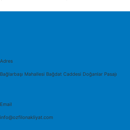
Adres
Bağlarbaşı Mahallesi Bağdat Caddesi Doğanlar Pasajı
Email
info@ozfilonakliyat.com